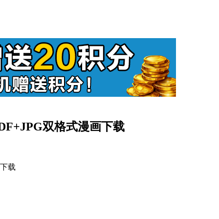
PDF+JPG双格式漫画下载