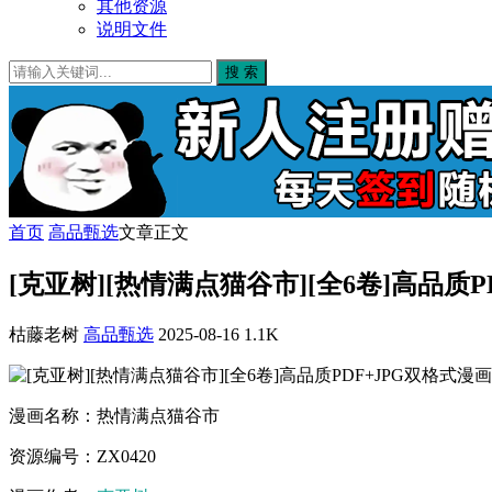
其他资源
说明文件
搜 索
首页
高品甄选
文章正文
[克亚树][热情满点猫谷市][全6卷]高品质
枯藤老树
高品甄选
2025-08-16
1.1K
漫画名称：热情满点猫谷市
资源编号：ZX0420