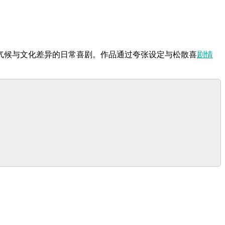
气候与文化差异的日常喜剧。作品通过夸张设定与松散喜
剧情