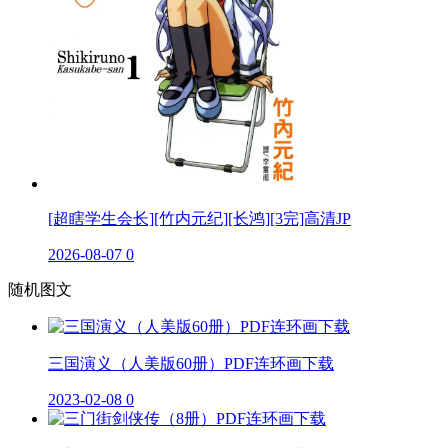
[超瞎学生会长][竹内元纪][长鸿][3完]高清JP
2026-08-07
0
随机图文
三国演义（人美版60册）PDF连环画下载
2023-02-08
0