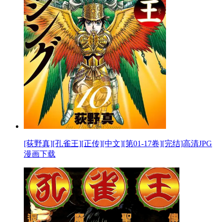
[荻野真][孔雀王][正传][中文][第01-17卷][完结]高清JPG
漫画下载