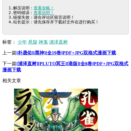
1.解压说明：
查看攻略！
2.密码错误：
查看说明！
3.链接失效：请在评论区留言说明！

4.站长提示：请先保存并下载好文件在进行购买！
标签：
少年
悬疑
神鬼
浦泽直树
上一篇
[朴晟佑][黑神][全19卷]PDF+JPG双格式漫画下载
下一篇
[浦泽直树][PLUTO冥王][港版][全8卷]PDF+JPG双格式
漫画下载
相关文章