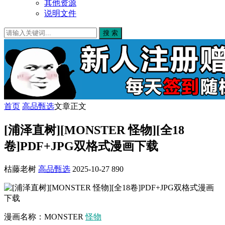
其他资源
说明文件
搜 索
首页
高品甄选
文章正文
[浦泽直树][MONSTER 怪物][全18
卷]PDF+JPG双格式漫画下载
枯藤老树
高品甄选
2025-10-27
890
漫画名称：MONSTER
怪物