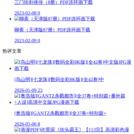
三门街剑侠传（8册）PDF连环画下载
2023-02-08
0
聊斋（天津版87册）PDF连环画下载
2023-02-09
0
热评文章
[鸟山明][七龙珠][数码全彩8K版][全42卷]中
2026-01-09
23
[奥浩哉][GANTZ杀戮都市][全37卷+特别篇+
2026-05-06
8