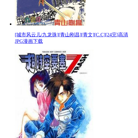
[城市风云儿/九龙珠][青山刚昌][青文][C.C][24完]高清
JPG漫画下载