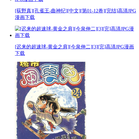
[荻野真][孔雀王-曲神纪][中文][第01-12卷][完结]高清JPG
漫画下载
[迟来的超速球-黄金之肩][今泉伸二][3][完]高清JPG漫画
下载