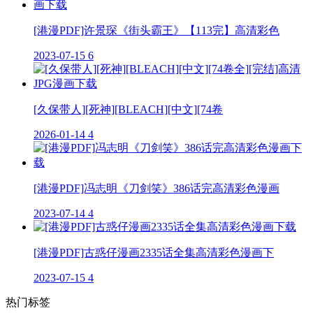
[港漫PDF]许景琛《街头霸王》【113完】高清彩色
2023-07-15
6
[久保带人][死神][BLEACH][中文][74卷
2026-01-14
4
[港漫PDF]冯志明《刀剑笑》386话完高清彩色漫画
2023-07-14
4
[港漫PDF]古惑仔漫画2335话全集高清彩色漫画下
2023-07-15
4
热门标签