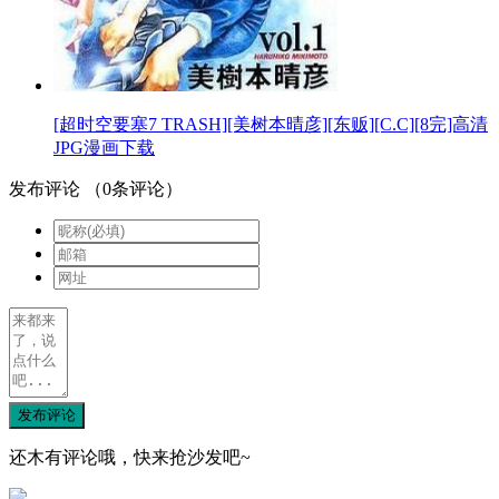
[超时空要塞7 TRASH][美树本晴彦][东贩][C.C][8完]高清
JPG漫画下载
发布评论
（
0
条评论）
发布评论
还木有评论哦，快来抢沙发吧~