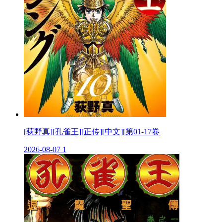
[荻野真][孔雀王][正传][中文][第01-17卷
2026-08-07
1