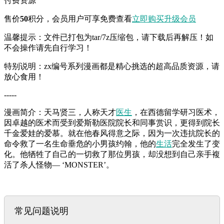
付费资源
售价
50
积分
，会员用户可享免费查看
立即购买
升级会员
温馨提示：文件已打包为tar/7z压缩包，请下载后再解压！如
不会操作请先自行学习！
特别说明：zx编号系列漫画都是精心挑选的超高品质资源，请
放心食用！
-----
漫画简介：天马贤三，人称天才
医生
，在西德留学研习医术，
因卓越的医术而受到爱斯勒医院院长和同事赏识，更得到院长
千金爱娃的爱慕。就在他春风得意之际，因为一次违抗院长的
命令救了一名生命垂危的小男孩约翰，他的
生活
完全发生了变
化。他牺牲了自己的一切救了那位男孩，却没想到自己亲手複
活了杀人怪物— ‘MONSTER’。
常见问题说明