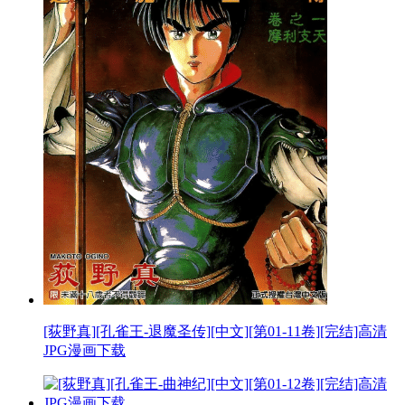
[荻野真][孔雀王-退魔圣传][中文][第01-11卷][完结]高清
JPG漫画下载