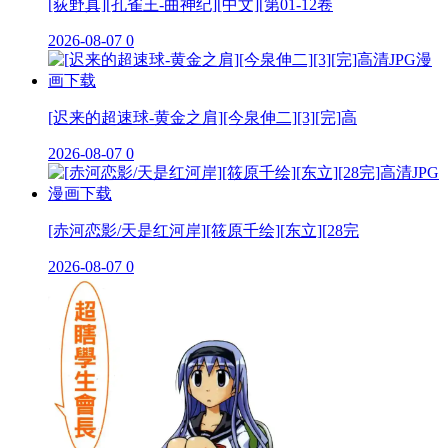
[荻野真][孔雀王-曲神纪][中文][第01-12卷
2026-08-07
0
[迟来的超速球-黄金之肩][今泉伸二][3][完]高
2026-08-07
0
[赤河恋影/天是红河岸][筱原千绘][东立][28完
2026-08-07
0