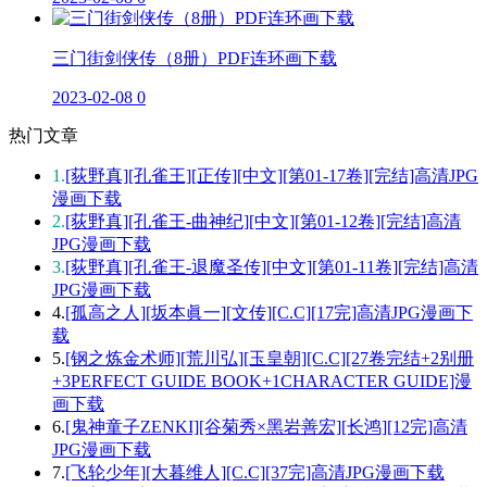
三门街剑侠传（8册）PDF连环画下载
2023-02-08
0
热门文章
1.
[荻野真][孔雀王][正传][中文][第01-17卷][完结]高清JPG
漫画下载
2.
[荻野真][孔雀王-曲神纪][中文][第01-12卷][完结]高清
JPG漫画下载
3.
[荻野真][孔雀王-退魔圣传][中文][第01-11卷][完结]高清
JPG漫画下载
4.
[孤高之人][坂本眞一][文传][C.C][17完]高清JPG漫画下
载
5.
[钢之炼金术师][荒川弘][玉皇朝][C.C][27卷完结+2别册
+3PERFECT GUIDE BOOK+1CHARACTER GUIDE]漫
画下载
6.
[鬼神童子ZENKI][谷菊秀×黑岩善宏][长鸿][12完]高清
JPG漫画下载
7.
[飞轮少年][大暮维人][C.C][37完]高清JPG漫画下载