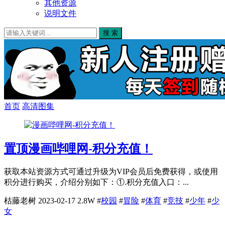
其他资源
说明文件
搜 索
首页
高清图集
置顶
漫画哔哩网-积分充值！
获取本站资源方式可通过升级为VIP会员后免费获得，或使用
积分进行购买，介绍分别如下：①.积分充值入口：...
枯藤老树
2023-02-17
2.8W
#
校园
#
冒险
#
体育
#
竞技
#
少年
#
少
女