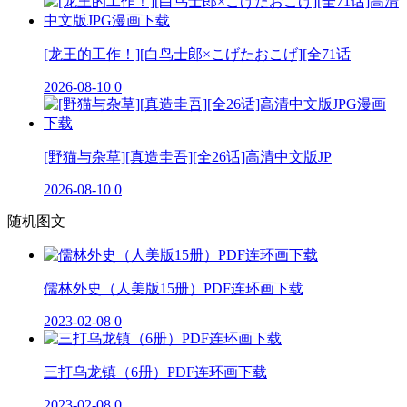
[龙王的工作！][白鸟士郎×こげたおこげ][全71话
2026-08-10
0
[野猫与杂草][真造圭吾][全26话]高清中文版JP
2026-08-10
0
随机图文
儒林外史（人美版15册）PDF连环画下载
2023-02-08
0
三打乌龙镇（6册）PDF连环画下载
2023-02-08
0