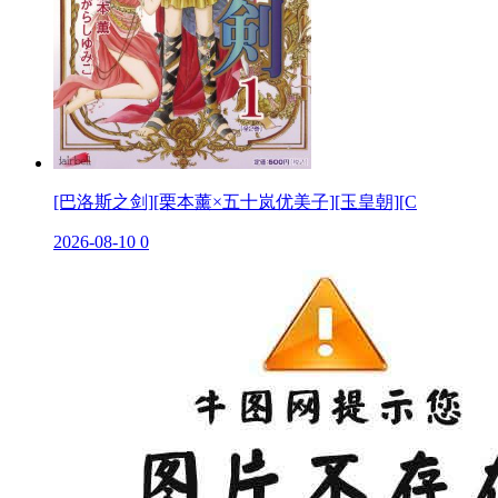
[巴洛斯之剑][栗本薰×五十岚优美子][玉皇朝][C
2026-08-10
0