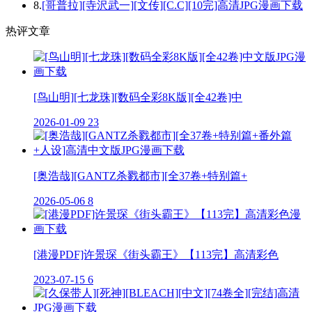
8.
[哥普拉][寺沢武一][文传][C.C][10完]高清JPG漫画下载
热评文章
[鸟山明][七龙珠][数码全彩8K版][全42卷]中
2026-01-09
23
[奥浩哉][GANTZ杀戮都市][全37卷+特别篇+
2026-05-06
8
[港漫PDF]许景琛《街头霸王》【113完】高清彩色
2023-07-15
6