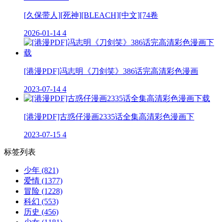
[久保带人][死神][BLEACH][中文][74卷
2026-01-14
4
[港漫PDF]冯志明《刀剑笑》386话完高清彩色漫画
2023-07-14
4
[港漫PDF]古惑仔漫画2335话全集高清彩色漫画下
2023-07-15
4
标签列表
少年
(821)
爱情
(1377)
冒险
(1228)
科幻
(553)
历史
(456)