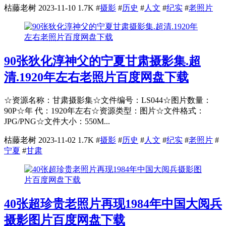
枯藤老树
2023-11-10
1.7K
#
摄影
#
历史
#
人文
#
纪实
#
老照片
90张狄化淳神父的宁夏甘肃摄影集.超
清.1920年左右老照片百度网盘下载
☆资源名称：甘肃摄影集☆文件编号：LS044☆图片数量：
90P☆年 代：1920年左右☆资源类型：图片☆文件格式：
JPG/PNG☆文件大小：550M...
枯藤老树
2023-11-02
1.7K
#
摄影
#
历史
#
人文
#
纪实
#
老照片
#
宁夏
#
甘肃
40张超珍贵老照片再现1984年中国大阅兵
摄影图片百度网盘下载