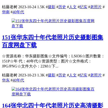
枯藤老树
2023-10-24
1.5K
#
摄影
#
历史
#
人文
#
纪实
#
老照片
#
华南
#
40年代
151张华东四十年代老照片历史摄影图集
百度网盘下载
☆资源名称：华东摄影图集☆文件编号：LS036☆图片数量：
151P☆年 代：40年代☆资源类型：图片☆文件格式：
JPG/PNG☆文件大小：22M☆下...
枯藤老树
2023-10-23
1.3K
#
摄影
#
历史
#
人文
#
纪实
#
老照片
#
华东
#
40年代
164张华北四十年代老照片历史高清摄影