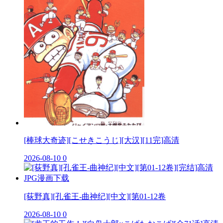
[棒球大奇迹][こせきこうじ][大汉][11完]高清
2026-08-10
0
[荻野真][孔雀王-曲神纪][中文][第01-12卷
2026-08-10
0