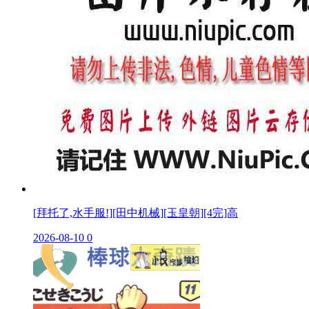
[拜托了,水手服!][田中机械][玉皇朝][4完]高
2026-08-10
0