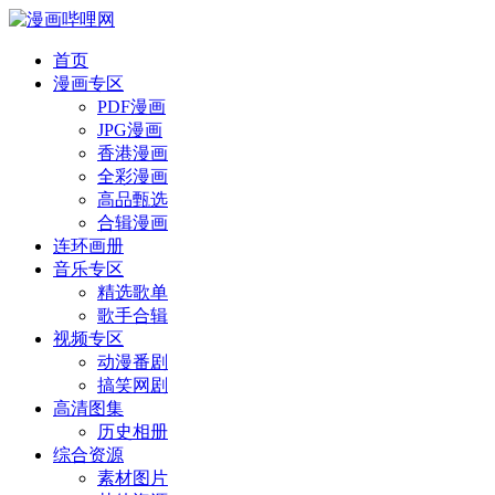
首页
漫画专区
PDF漫画
JPG漫画
香港漫画
全彩漫画
高品甄选
合辑漫画
连环画册
音乐专区
精选歌单
歌手合辑
视频专区
动漫番剧
搞笑网剧
高清图集
历史相册
综合资源
素材图片