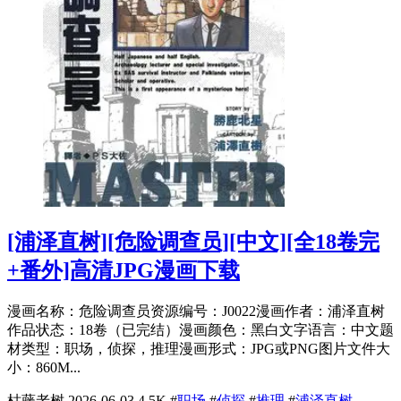
[浦泽直树][危险调查员][中文][全18卷完
+番外]高清JPG漫画下载
漫画名称：危险调查员资源编号：J0022漫画作者：浦泽直树
作品状态：18卷（已完结）漫画颜色：黑白文字语言：中文题
材类型：职场，侦探，推理漫画形式：JPG或PNG图片文件大
小：860M...
枯藤老树
2026-06-03
4.5K
#
职场
#
侦探
#
推理
#
浦泽直树