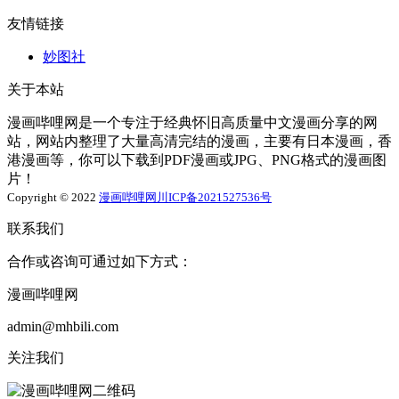
友情链接
妙图社
关于本站
漫画哔哩网是一个专注于经典怀旧高质量中文漫画分享的网
站，网站内整理了大量高清完结的漫画，主要有日本漫画，香
港漫画等，你可以下载到PDF漫画或JPG、PNG格式的漫画图
片！
Copyright © 2022
漫画哔哩网
川ICP备2021527536号
联系我们
合作或咨询可通过如下方式：
漫画哔哩网
admin@mhbili.com
关注我们