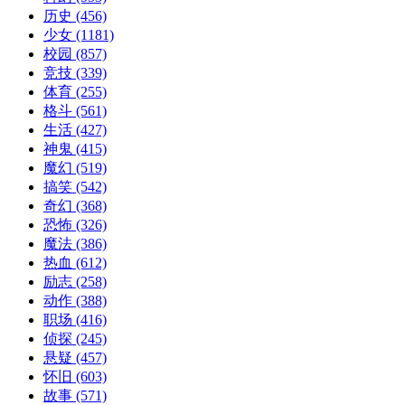
历史
(456)
少女
(1181)
校园
(857)
竞技
(339)
体育
(255)
格斗
(561)
生活
(427)
神鬼
(415)
魔幻
(519)
搞笑
(542)
奇幻
(368)
恐怖
(326)
魔法
(386)
热血
(612)
励志
(258)
动作
(388)
职场
(416)
侦探
(245)
悬疑
(457)
怀旧
(603)
故事
(571)