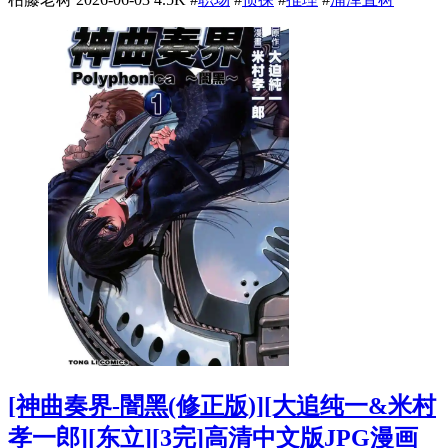
[神曲奏界-闇黑(修正版)][大追纯一&米村
孝一郎][东立][3完]高清中文版JPG漫画