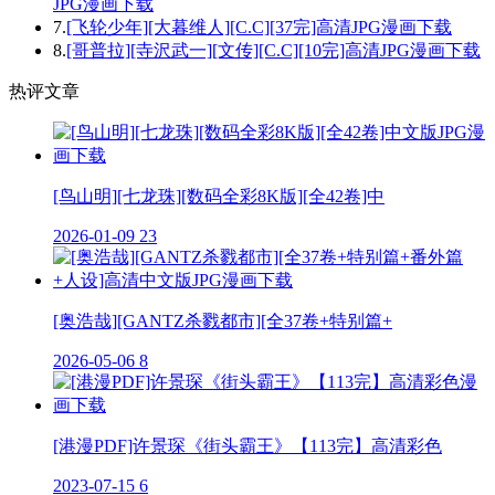
JPG漫画下载
7.
[飞轮少年][大暮维人][C.C][37完]高清JPG漫画下载
8.
[哥普拉][寺沢武一][文传][C.C][10完]高清JPG漫画下载
热评文章
[鸟山明][七龙珠][数码全彩8K版][全42卷]中
2026-01-09
23
[奥浩哉][GANTZ杀戮都市][全37卷+特别篇+
2026-05-06
8
[港漫PDF]许景琛《街头霸王》【113完】高清彩色
2023-07-15
6