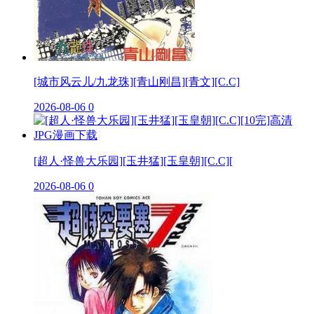
[城市风云儿/九龙珠][青山刚昌][青文][C.C]
2026-08-06
0
[超人·怪兽大乐园][玉井猛][玉皇朝][C.C][
2026-08-06
0