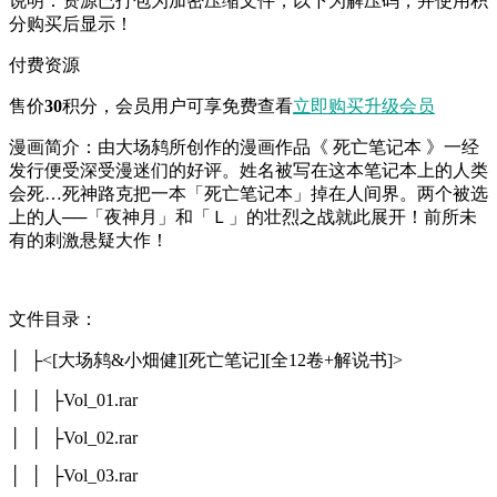
说明：资源已打包为加密压缩文件，以下为解压码，并使用积
分购买后显示！
付费资源
售价
30
积分
，会员用户可享免费查看
立即购买
升级会员
漫画简介：由大场鸫所创作的漫画作品《 死亡笔记本 》一经
发行便受深受漫迷们的好评。姓名被写在这本笔记本上的人类
会死…死神路克把一本「死亡笔记本」掉在人间界。两个被选
上的人──「夜神月」和「Ｌ」的壮烈之战就此展开！前所未
有的刺激悬疑大作！
文件目录：
│ ├<[大场鸫&小畑健][死亡笔记][全12卷+解说书]>
│ │ ├Vol_01.rar
│ │ ├Vol_02.rar
│ │ ├Vol_03.rar