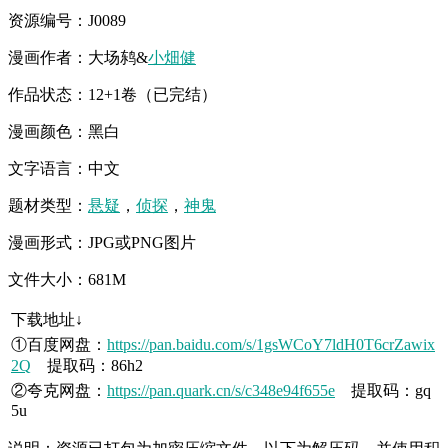
资源编号：J0089
漫画作者：大场鸫&
小畑健
作品状态：12+1卷（已完结）
漫画颜色：黑白
文字语言：中文
题材类型：
悬疑
，
侦探
，
神鬼
漫画形式：JPG或PNG图片
文件大小：681M
下载地址↓
①百度网盘：
https://pan.baidu.com/s/1gsWCoY7ldH0T6crZawix
2Q
提取码：86h2
②夸克网盘：
https://pan.quark.cn/s/c348e94f655e
提取码：gq
5u