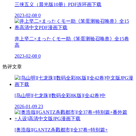
三侠五义（晨光版10册）PDF连环画下载
2023-02-08
0
井上坚二×まったくモー助《笨蛋测验召唤兽》全15卷
高
2023-02-08
0
热评文章
[鸟山明][七龙珠][数码全彩8K版][全42卷]中
2026-01-09
23
[奥浩哉][GANTZ杀戮都市][全37卷+特别篇+