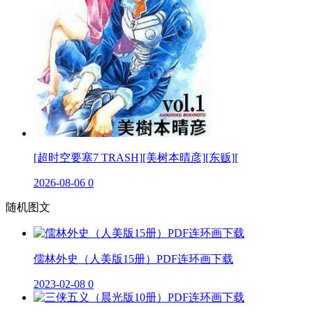
[超时空要塞7 TRASH][美树本晴彦][东贩][
2026-08-06
0
随机图文
儒林外史（人美版15册）PDF连环画下载
2023-02-08
0