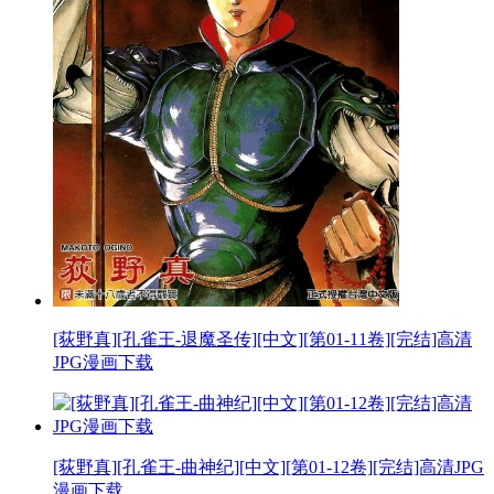
[荻野真][孔雀王-退魔圣传][中文][第01-11卷][完结]高清
JPG漫画下载
[荻野真][孔雀王-曲神纪][中文][第01-12卷][完结]高清JPG
漫画下载