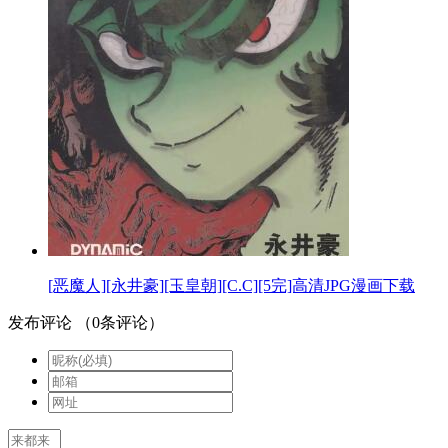
[恶魔人][永井豪][玉皇朝][C.C][5完]高清JPG漫画下载
发布评论
（
0
条评论）