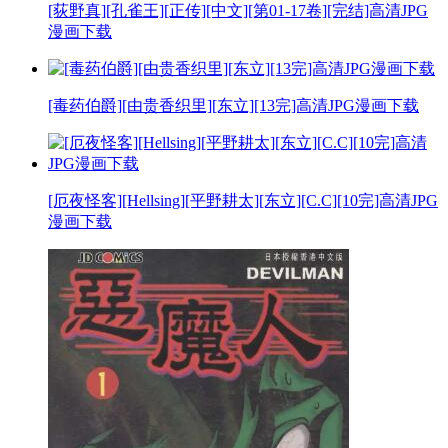
[荻野真][孔雀王][正传][中文][第01-17卷][完结]高清JPG
漫画下载
[毒药伯爵][由贵香织里][东立][13完]高清JPG漫画下载
[厄夜怪客][Hellsing][平野耕太][东立][C.C][10完]高清JPG
漫画下载