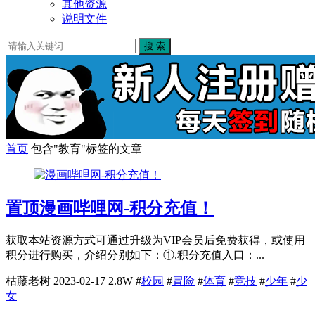
其他资源
说明文件
搜 索
首页
包含"教育"标签的文章
置顶
漫画哔哩网-积分充值！
获取本站资源方式可通过升级为VIP会员后免费获得，或使用
积分进行购买，介绍分别如下：①.积分充值入口：...
枯藤老树
2023-02-17
2.8W
#
校园
#
冒险
#
体育
#
竞技
#
少年
#
少
女