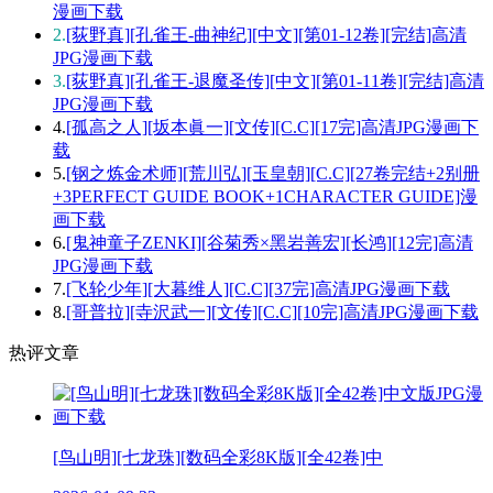
漫画下载
2.
[荻野真][孔雀王-曲神纪][中文][第01-12卷][完结]高清
JPG漫画下载
3.
[荻野真][孔雀王-退魔圣传][中文][第01-11卷][完结]高清
JPG漫画下载
4.
[孤高之人][坂本眞一][文传][C.C][17完]高清JPG漫画下
载
5.
[钢之炼金术师][荒川弘][玉皇朝][C.C][27卷完结+2别册
+3PERFECT GUIDE BOOK+1CHARACTER GUIDE]漫
画下载
6.
[鬼神童子ZENKI][谷菊秀×黑岩善宏][长鸿][12完]高清
JPG漫画下载
7.
[飞轮少年][大暮维人][C.C][37完]高清JPG漫画下载
8.
[哥普拉][寺沢武一][文传][C.C][10完]高清JPG漫画下载
热评文章
[鸟山明][七龙珠][数码全彩8K版][全42卷]中