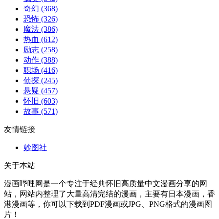
奇幻
(368)
恐怖
(326)
魔法
(386)
热血
(612)
励志
(258)
动作
(388)
职场
(416)
侦探
(245)
悬疑
(457)
怀旧
(603)
故事
(571)
友情链接
妙图社
关于本站
漫画哔哩网是一个专注于经典怀旧高质量中文漫画分享的网
站，网站内整理了大量高清完结的漫画，主要有日本漫画，香
港漫画等，你可以下载到PDF漫画或JPG、PNG格式的漫画图
片！