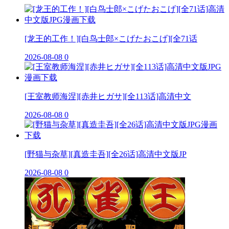
[龙王的工作！][白鸟士郎×こげたおこげ][全71话
2026-08-08
0
[王室教师海涅][赤井ヒガサ][全113话]高清中文
2026-08-08
0
[野猫与杂草][真造圭吾][全26话]高清中文版JP
2026-08-08
0