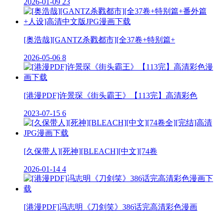
2026-01-09
23
[奥浩哉][GANTZ杀戮都市][全37卷+特别篇+
2026-05-06
8
[港漫PDF]许景琛《街头霸王》【113完】高清彩色
2023-07-15
6
[久保带人][死神][BLEACH][中文][74卷
2026-01-14
4
[港漫PDF]冯志明《刀剑笑》386话完高清彩色漫画