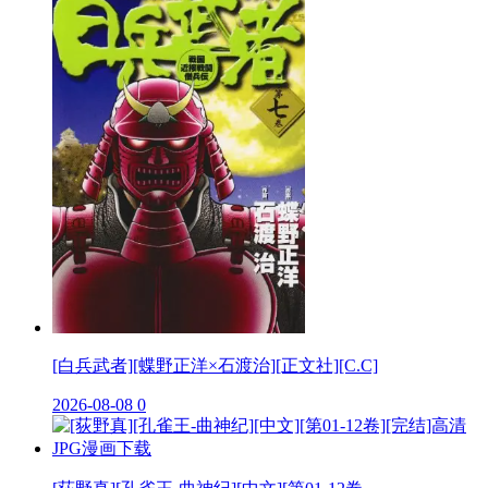
[白兵武者][蝶野正洋×石渡治][正文社][C.C]
2026-08-08
0