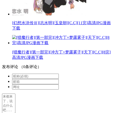
[幻想水浒传Ⅲ][志水明][玉皇朝][C.C][11完]高清JPG漫画
下载
[猎魔行者][第一部完][冲方丁×梦露雾子][天下][C.C][8完]
高清JPG漫画下载
发布评论
（
0
条评论）