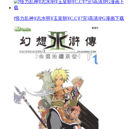
[怪力乱神][志水明][玉皇朝][C.C][7完]高清JPG漫画下载