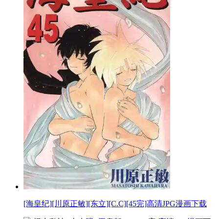
[海皇纪][川原正敏][东立][C.C][45完]高清JPG漫画下载