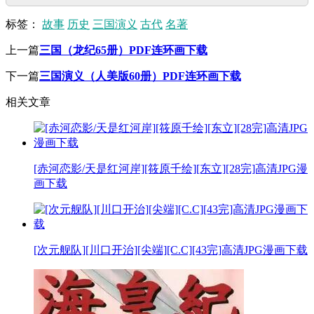
标签：
故事
历史
三国演义
古代
名著
上一篇
三国（龙纪65册）PDF连环画下载
下一篇
三国演义（人美版60册）PDF连环画下载
相关文章
[赤河恋影/天是红河岸][筱原千绘][东立][28完]高清JPG漫
画下载
[次元舰队][川口开治][尖端][C.C][43完]高清JPG漫画下载