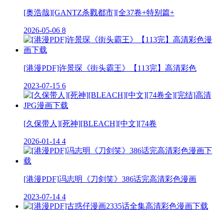
[奥浩哉][GANTZ杀戮都市][全37卷+特别篇+
2026-05-06
8
[港漫PDF]许景琛《街头霸王》【113完】高清彩色
2023-07-15
6
[久保带人][死神][BLEACH][中文][74卷
2026-01-14
4
[港漫PDF]冯志明《刀剑笑》386话完高清彩色漫画
2023-07-14
4