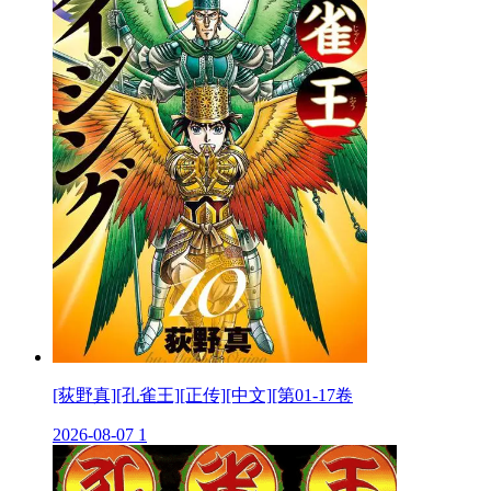
[荻野真][孔雀王][正传][中文][第01-17卷
2026-08-07
1