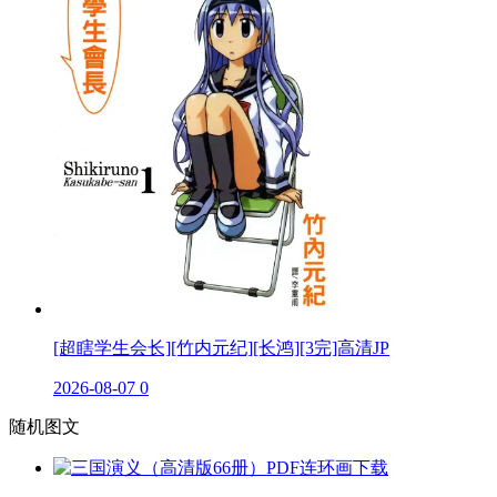
[超瞎学生会长][竹内元纪][长鸿][3完]高清JP
2026-08-07
0
随机图文