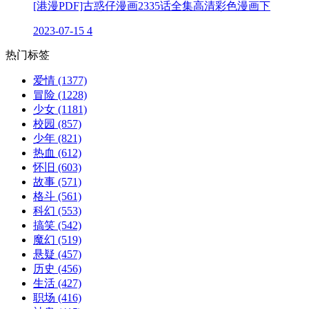
[港漫PDF]古惑仔漫画2335话全集高清彩色漫画下
2023-07-15
4
热门标签
爱情
(1377)
冒险
(1228)
少女
(1181)
校园
(857)
少年
(821)
热血
(612)
怀旧
(603)
故事
(571)
格斗
(561)
科幻
(553)
搞笑
(542)
魔幻
(519)
悬疑
(457)
历史
(456)
生活
(427)
职场
(416)