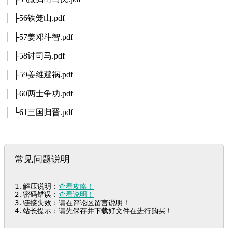
│ ├56铁笼山.pdf
│ ├57姜邓斗智.pdf
│ ├58讨司马.pdf
│ ├59姜维避祸.pdf
│ ├60两士争功.pdf
│ └61三国归晋.pdf
常见问题说明
1.解压说明：
查看攻略！
2.密码错误：
查看说明！
3.链接失效：请在评论区留言说明！

4.站长提示：请先保存并下载好文件在进行购买！