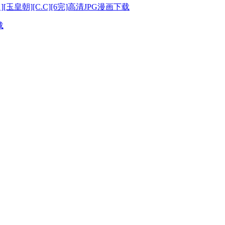
皇朝][C.C][6完]高清JPG漫画下载