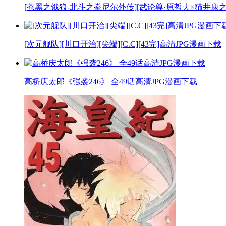
[苍黑之饿狼-北斗之拳尼尔外传][武论尊·原哲夫×猫井康之][玉
[次元舰队][川口开治][尖端][C.C][43完]高清JPG漫画下载
高桥庆太郎《强袭246》 全49话高清JPG漫画下载