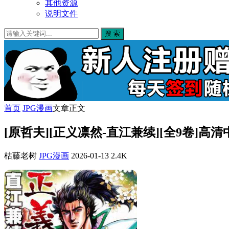
其他资源
说明文件
搜 索
首页
JPG漫画
文章正文
[原哲夫][正义凛然-直江兼续][全9卷]高
枯藤老树
JPG漫画
2026-01-13
2.4K