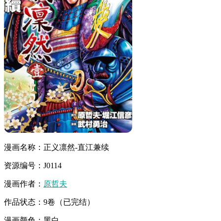
漫画名称：正义凛然-直江兼续
资源编号：J0114
漫画作者：
原哲夫
作品状态：9卷（已完结）
漫画颜色：黑白