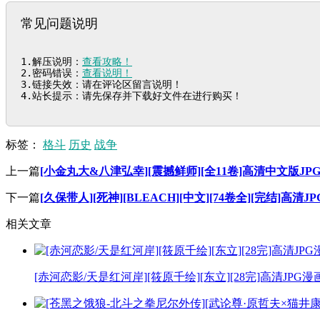
常见问题说明
1.解压说明：
查看攻略！
2.密码错误：
查看说明！
3.链接失效：请在评论区留言说明！

4.站长提示：请先保存并下载好文件在进行购买！
标签：
格斗
历史
战争
上一篇
[小金丸大&八津弘幸][震撼鲜师][全11卷]高清中文版JP
下一篇
[久保带人][死神][BLEACH][中文][74卷全][完结]高清
相关文章
[赤河恋影/天是红河岸][筱原千绘][东立][28完]高清JPG