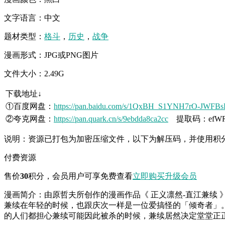
文字语言：中文
题材类型：
格斗
，
历史
，
战争
漫画形式：JPG或PNG图片
文件大小：2.49G
下载地址↓
①百度网盘：
https://pan.baidu.com/s/1QxBH_S1YNH7rO-JWF
②夸克网盘：
https://pan.quark.cn/s/9ebdda8ca2cc
提取码：efW
说明：资源已打包为加密压缩文件，以下为解压码，并使用积
付费资源
售价
30
积分
，会员用户可享免费查看
立即购买
升级会员
漫画简介：由原哲夫所创作的漫画作品《 正义凛然-直江兼续
兼续在年轻的时候，也跟庆次一样是一位爱搞怪的「倾奇者」
的人们都担心兼续可能因此被杀的时候，兼续居然决定堂堂正