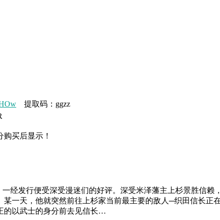
BsHOw
提取码：ggzz
R
分购买后显示！
 》一经发行便受深受漫迷们的好评。深受米泽藩主上杉景胜信
。某一天，他就突然前往上杉家当前最主要的敌人─织田信长正
正的以武士的身分前去见信长…