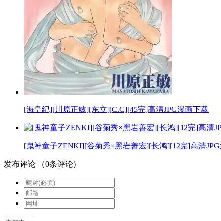
[海皇纪][川原正敏][东立][C.C][45完]高清JPG漫画下载
[鬼神童子ZENKI][谷菊秀×黑岩善宏][长鸿][12完]高清J
发布评论
（
0
条评论）