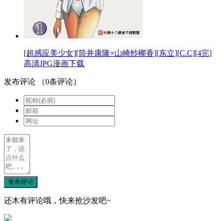
[超感应美少女][筒井康隆×山崎纱椰香][东立][C.C][4完]
高清JPG漫画下载
发布评论
（
0
条评论）
发布评论
还木有评论哦，快来抢沙发吧~