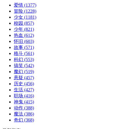
爱情
(1377)
冒险
(1228)
少女
(1181)
校园
(857)
少年
(821)
热血
(612)
怀旧
(603)
故事
(571)
格斗
(561)
科幻
(553)
搞笑
(542)
魔幻
(519)
悬疑
(457)
历史
(456)
生活
(427)
职场
(416)
神鬼
(415)
动作
(388)
魔法
(386)
奇幻
(368)