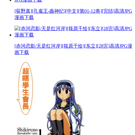
[荻野真][孔雀王-曲神纪][中文][第01-12卷][完结]高清JPG
漫画下载
[赤河恋影/天是红河岸][筱原千绘][东立][28完]高清JPG漫
画下载