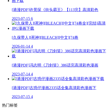
[港漫PDF]许景琛《街头霸王》【113完】高清彩色
2023-07-15
6
[久保带人][死神][BLEACH][中文][74卷
2026-01-14
4
[港漫PDF]冯志明《刀剑笑》386话完高清彩色漫画
2023-07-14
4
[港漫PDF]古惑仔漫画2335话全集高清彩色漫画下
2023-07-15
4
热门标签