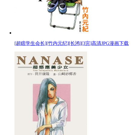
[超瞎学生会长][竹内元纪][长鸿][3完]高清JPG漫画下载