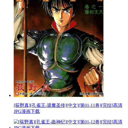
[荻野真][孔雀王-退魔圣传][中文][第01-11卷][完结]高清
JPG漫画下载