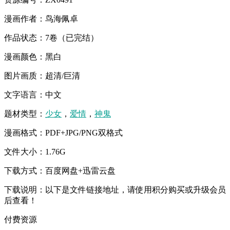
漫画作者：鸟海佩卓
作品状态：7卷（已完结）
漫画颜色：黑白
图片画质：超清/巨清
文字语言：中文
题材类型：
少女
，
爱情
，
神鬼
漫画格式：PDF+JPG/PNG双格式
文件大小：1.76G
下载方式：百度网盘+迅雷云盘
下载说明：以下是文件链接地址，请使用积分购买或升级会员
后查看！
付费资源