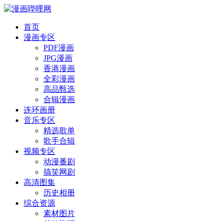
首页
漫画专区
PDF漫画
JPG漫画
香港漫画
全彩漫画
高品甄选
合辑漫画
连环画册
音乐专区
精选歌单
歌手合辑
视频专区
动漫番剧
搞笑网剧
高清图集
历史相册
综合资源
素材图片