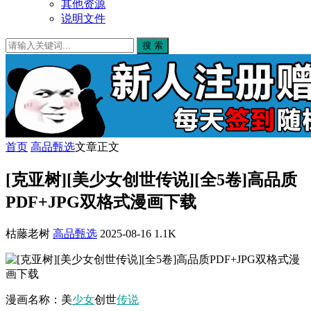
其他资源
说明文件
搜 索
首页
高品甄选
文章正文
[克亚树][美少女创世传说][全5卷]高品质
PDF+JPG双格式漫画下载
枯藤老树
高品甄选
2025-08-16
1.1K
漫画名称：美
少女
创世
传说