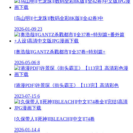
[鸟山明][七龙珠][数码全彩8K版][全42卷]中
2026-01-09
23
[奥浩哉][GANTZ杀戮都市][全37卷+特别篇+
2026-05-06
8
[港漫PDF]许景琛《街头霸王》【113完】高清彩色
2023-07-15
6
[久保带人][死神][BLEACH][中文][74卷
2026-01-14
4