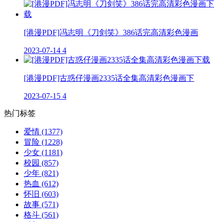
[港漫PDF]冯志明《刀剑笑》386话完高清彩色漫画
2023-07-14
4
[港漫PDF]古惑仔漫画2335话全集高清彩色漫画下
2023-07-15
4
热门标签
爱情
(1377)
冒险
(1228)
少女
(1181)
校园
(857)
少年
(821)
热血
(612)
怀旧
(603)
故事
(571)
格斗
(561)