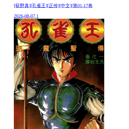
[荻野真][孔雀王][正传][中文][第01-17卷
2026-08-07
1