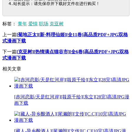
4.站长提示：请先保存并下载好文件在进行购买！
标签：
青年
爱情
职场
克亚树
上一篇
[菊地正太][新·料理仙姬][全11卷]高品质PDF+JPG双格
式漫画下载
下一篇
[克亚树][热情满点猫谷市][全6卷]高品质PDF+JPG双格
式漫画下载
相关文章
[赤河恋影/天是红河岸][筱原千绘][东立][28完]高清JPG漫
画下载
[藏人-异乡酿酒人][尾濑朗][文传][C.C][10完]高清JPG漫