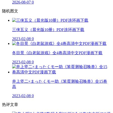
2026-08-07
0
随机图文
三侠五义（晨光版10册）PDF连环画下载
2023-02-08
0
冬目景《白老鼠游戏》全4卷高清中文PDF漫画下载
2023-02-08
0
井上坚二×まったくモー助《笨蛋测验召唤兽》全15卷
高
2023-02-08
0
热评文章