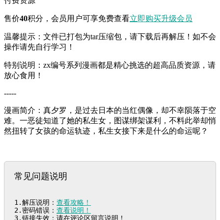
付费资源
售价
40
积分
，会员用户可享免费查看
立即购买
升级会员
温馨提示：文件已打包为tar压缩包，请下载后再解压！如不会
操作请先自行学习！
特别说明：zx编号系列漫画都是精心挑选的超高品质资源，请
放心食用！
-----
漫画简介：真夕罗，是过去日本的当红偶像，却不幸陨落于空
难。一恶徒知道了她的私生女，图谋绑架谋利，不料此举却悄
然扭转了女孩的命运轨迹，私生女接下来是什么的命运呢？
常见问题说明
1.解压说明：
查看攻略！
2.密码错误：
查看说明！
3.链接失效：请在评论区留言说明！
