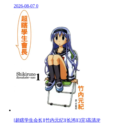
2026-08-07
0
[超瞎学生会长][竹内元纪][长鸿][3完]高清JP