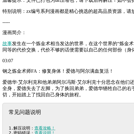
温馨提示：文件已打包为tar压缩包，请下载后再解压！如不会
特别说明：zx编号系列漫画都是精心挑选的超高品质资源，请
-----
漫画简介：
故事
发生在一个炼金术相当发达的世界，在这个世界的“炼金术
同等的代价交换，代价不够的话便需要以自己的任何部份（身
03:07
钢之炼金术师FA：修复身体！爱德与阿尔满血复活！
爱德华·艾尔利克和他弟弟阿尔冯斯·艾尔利克十分思念在他
全身，爱德失去了左脚，为了换回弟弟，爱德华牺牲自己的右
切，开始踏上了找回自己身体的旅程。
常见问题说明
1.解压说明：
查看攻略！
2.密码错误：
查看说明！