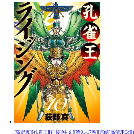
[荻野真][孔雀王][正传][中文][第01-17卷][完结]高清JPG