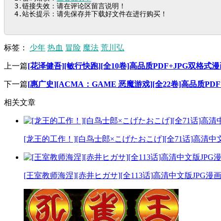
3.链接失效：请在评论区留言说明！

4.站长提示：请先保存并下载好文件在进行购买！
标签：
少年
热血
冒险
魔法
荒川弘
上一篇
[花泽健吾][敏行快跑][全10卷]高品质PDF+JPG双格式
下一篇
[惠广史][ACMA：GAME 恶魔游戏][全22卷]高品质P
相关文章
[龙王的工作！][白鸟士郎×こげたおこげ][全71话]高清中
[王室教师海涅][赤井ヒガサ][全113话]高清中文版JPG漫