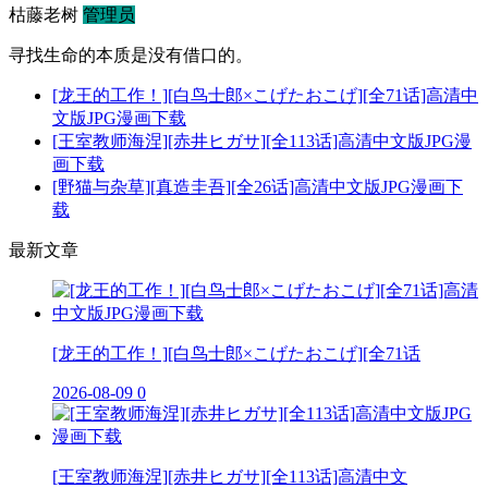
枯藤老树
管理员
寻找生命的本质是没有借口的。
[龙王的工作！][白鸟士郎×こげたおこげ][全71话]高清中
文版JPG漫画下载
[王室教师海涅][赤井ヒガサ][全113话]高清中文版JPG漫
画下载
[野猫与杂草][真造圭吾][全26话]高清中文版JPG漫画下
载
最新文章
[龙王的工作！][白鸟士郎×こげたおこげ][全71话
2026-08-09
0
[王室教师海涅][赤井ヒガサ][全113话]高清中文