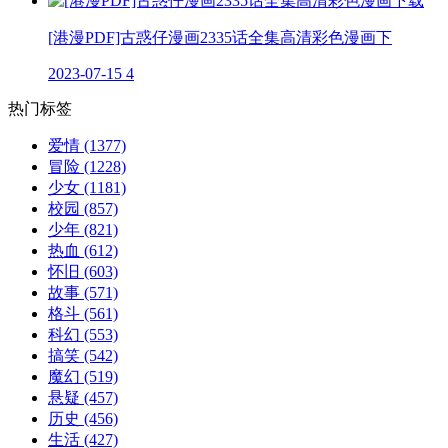
[港漫PDF]古惑仔漫画2335话全集高清彩色漫画下
2023-07-15
4
热门标签
爱情
(1377)
冒险
(1228)
少女
(1181)
校园
(857)
少年
(821)
热血
(612)
怀旧
(603)
故事
(571)
格斗
(561)
科幻
(553)
搞笑
(542)
魔幻
(519)
悬疑
(457)
历史
(456)
生活
(427)