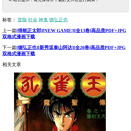
标签：
冒险
社会
神鬼
德弘正也
上一篇
[得能正太郎][NEW GAME!][全13卷]高品质PDF+JPG
双格式漫画下载
下一篇
[德弘正也][新秀逗泰山阿达][全20卷]高品质PDF+JPG
双格式漫画下载
相关文章