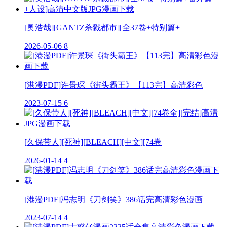
[奥浩哉][GANTZ杀戮都市][全37卷+特别篇+
2026-05-06
8
[港漫PDF]许景琛《街头霸王》【113完】高清彩色
2023-07-15
6
[久保带人][死神][BLEACH][中文][74卷
2026-01-14
4
[港漫PDF]冯志明《刀剑笑》386话完高清彩色漫画
2023-07-14
4