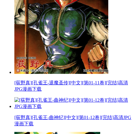
[荻野真][孔雀王-退魔圣传][中文][第01-11卷][完结]高清
JPG漫画下载
[荻野真][孔雀王-曲神纪][中文][第01-12卷][完结]高清JPG
漫画下载