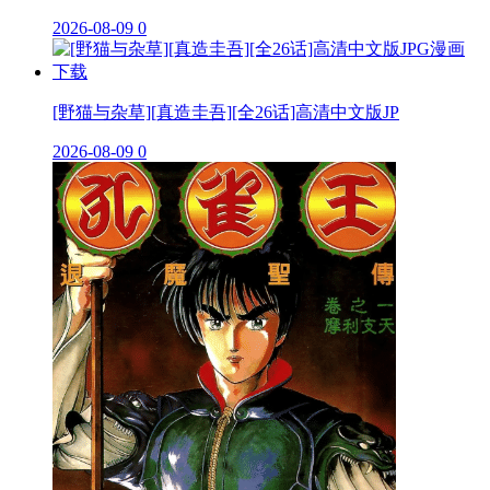
2026-08-09
0
[野猫与杂草][真造圭吾][全26话]高清中文版JP
2026-08-09
0