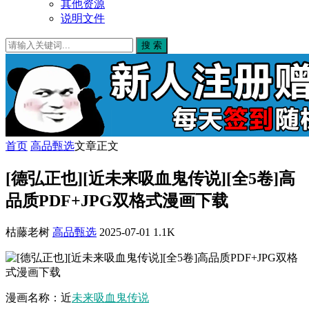
其他资源
说明文件
搜 索
首页
高品甄选
文章正文
[德弘正也][近未来吸血鬼传说][全5卷]高
品质PDF+JPG双格式漫画下载
枯藤老树
高品甄选
2025-07-01
1.1K
漫画名称：近
未来
吸血鬼
传说