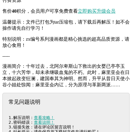
付费资源
售价
40
积分
，会员用户可享免费查看
立即购买
升级会员
温馨提示：文件已打包为tar压缩包，请下载后再解压！如不会
操作请先自行学习！
特别说明：zx编号系列漫画都是精心挑选的超高品质资源，请
放心食用！
-----
漫画简介：十年过去，北阿尔卑斯山下救出的女婴已亭亭玉
立，十六芳华，却未承继吸血鬼的不朽。此时，麻里亚会在日
本掀起政变狂澜，建国奉其为神明。然而，升平从昔日天使小
谷小姐处惊闻：麻里亚会内讧，分为原理与革新两派……
常见问题说明
1.解压说明：
查看攻略！
2.密码错误：
查看说明！
3.链接失效：请在评论区留言说明！

4.站长提示：请先保存并下载好文件在进行购买！