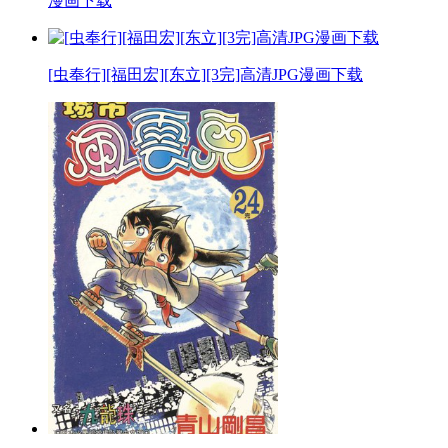
漫画下载
[虫奉行][福田宏][东立][3完]高清JPG漫画下载