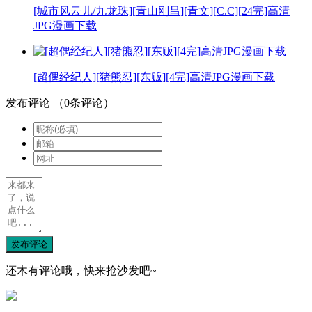
[城市风云儿/九龙珠][青山刚昌][青文][C.C][24完]高清
JPG漫画下载
[超偶经纪人][猪熊忍][东贩][4完]高清JPG漫画下载
发布评论
（
0
条评论）
发布评论
还木有评论哦，快来抢沙发吧~