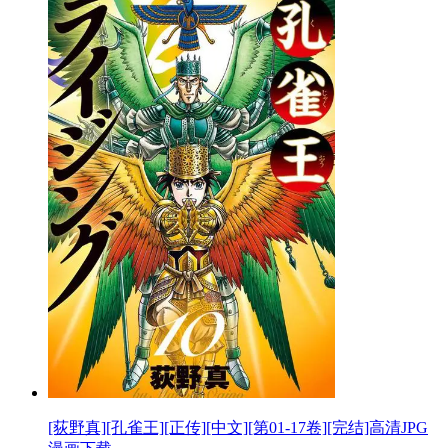
[荻野真][孔雀王][正传][中文][第01-17卷][完结]高清JPG