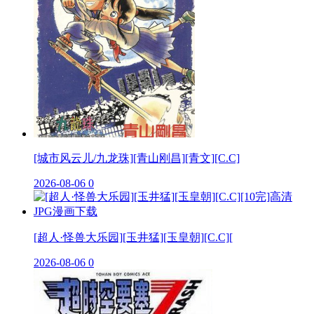
[城市风云儿/九龙珠][青山刚昌][青文][C.C]
2026-08-06
0
[超人·怪兽大乐园][玉井猛][玉皇朝][C.C][
2026-08-06
0