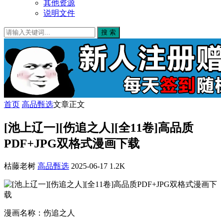
其他资源
说明文件
搜 索
首页
高品甄选
文章正文
[池上辽一][伤追之人][全11卷]高品质
PDF+JPG双格式漫画下载
枯藤老树
高品甄选
2025-06-17
1.2K
漫画名称：伤追之人