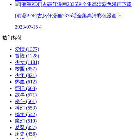
[港漫PDF]古惑仔漫画2335话全集高清彩色漫画下
2023-07-15
4
热门标签
爱情
(1377)
冒险
(1228)
少女
(1181)
校园
(857)
少年
(821)
热血
(612)
怀旧
(603)
故事
(571)
格斗
(561)
科幻
(553)
搞笑
(542)
魔幻
(519)
悬疑
(457)
历史
(456)