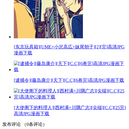
[东京玩具箱][UME×小沢高広×妹尾朝子][2][完]高清JPG
漫画下载
[逮捕令][藤岛康介][天下][C.C][6卷完]高清JPG漫画下载
[大使阁下的料理人][西村满×川隅广志][尖端][C.C][25完]
高清JPG漫画下载
发布评论
（
0
条评论）