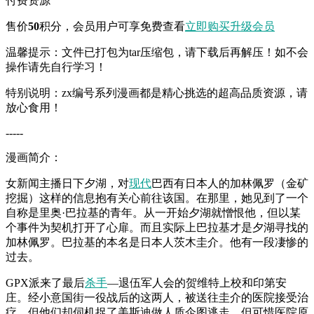
付费资源
售价
50
积分
，会员用户可享免费查看
立即购买
升级会员
温馨提示：文件已打包为tar压缩包，请下载后再解压！如不会
操作请先自行学习！
特别说明：zx编号系列漫画都是精心挑选的超高品质资源，请
放心食用！
-----
漫画简介：
女新闻主播日下夕湖，对
现代
巴西有日本人的加林佩罗（金矿
挖掘）这样的信息抱有关心前往该国。在那里，她见到了一个
自称是里奥·巴拉基的青年。从一开始夕湖就憎恨他，但以某
个事件为契机打开了心扉。而且实际上巴拉基才是夕湖寻找的
加林佩罗。巴拉基的本名是日本人茨木圭介。他有一段凄惨的
过去。
GPX派来了最后
杀手
—退伍军人会的贺维特上校和印第安
庄。经小意国街一役战后的这两人，被送往圭介的医院接受治
疗，但他们却伺机捉了美斯迪做人质企图逃走，但可惜医院原