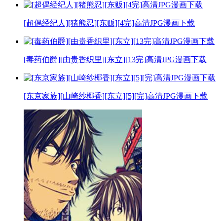
[超偶经纪人][猪熊忍][东贩][4完]高清JPG漫画下载
[毒药伯爵][由贵香织里][东立][13完]高清JPG漫画下载
[东京家族][山崎纱椰香][东立][5][完]高清JPG漫画下载