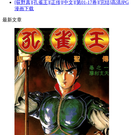
[荻野真][孔雀王][正传][中文][第01-17卷][完结]高清JPG
漫画下载
最新文章