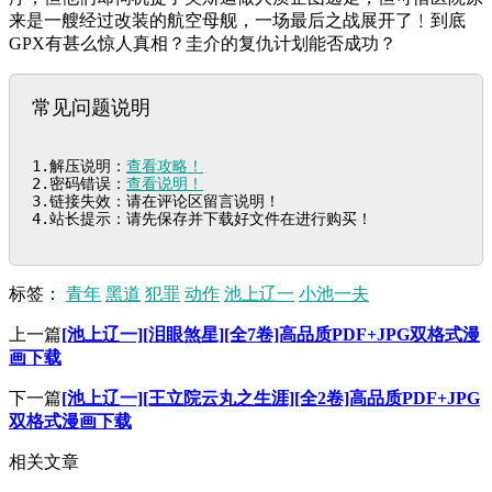
来是一艘经过改装的航空母舰，一场最后之战展开了﹗到底
GPX有甚么惊人真相？圭介的复仇计划能否成功？
常见问题说明
1.解压说明：
查看攻略！
2.密码错误：
查看说明！
3.链接失效：请在评论区留言说明！

4.站长提示：请先保存并下载好文件在进行购买！
标签：
青年
黑道
犯罪
动作
池上辽一
小池一夫
上一篇
[池上辽一][泪眼煞星][全7卷]高品质PDF+JPG双格式漫
画下载
下一篇
[池上辽一][王立院云丸之生涯][全2卷]高品质PDF+JPG
双格式漫画下载
相关文章