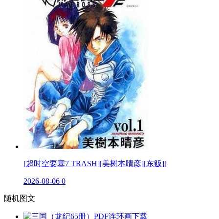
[超时空要塞7 TRASH][美树本晴彦][东贩][
2026-08-06
0
随机图文