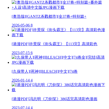
[奥浩哉][GANTZ杀戮都市][全37卷+特别篇+
2026-05-06
8
[港漫PDF]许景琛《街头霸王》【113完】高清彩色
2023-07-15
6
[久保带人][死神][BLEACH][中文][74卷
2026-01-14
4
[港漫PDF]冯志明《刀剑笑》386话完高清彩色漫画
2023-07-14
4