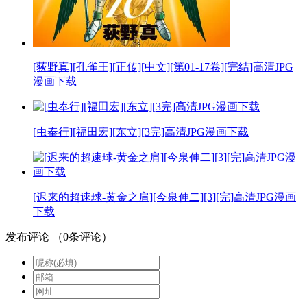
[荻野真][孔雀王][正传][中文][第01-17卷][完结]高清JPG
漫画下载
[虫奉行][福田宏][东立][3完]高清JPG漫画下载
[迟来的超速球-黄金之肩][今泉伸二][3][完]高清JPG漫画
下载
发布评论
（
0
条评论）