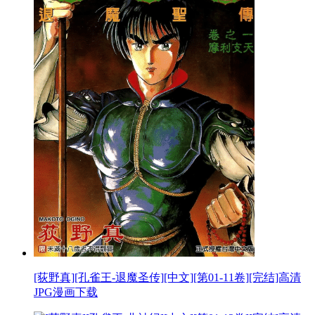
[荻野真][孔雀王-退魔圣传][中文][第01-11卷][完结]高清
JPG漫画下载