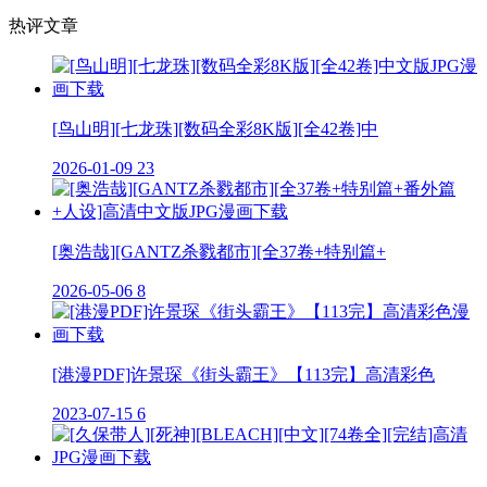
热评文章
[鸟山明][七龙珠][数码全彩8K版][全42卷]中
2026-01-09
23
[奥浩哉][GANTZ杀戮都市][全37卷+特别篇+
2026-05-06
8
[港漫PDF]许景琛《街头霸王》【113完】高清彩色
2023-07-15
6