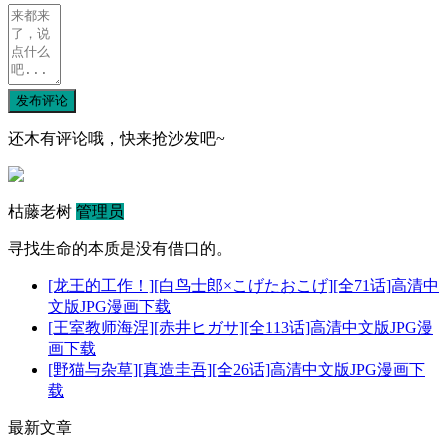
发布评论
还木有评论哦，快来抢沙发吧~
枯藤老树
管理员
寻找生命的本质是没有借口的。
[龙王的工作！][白鸟士郎×こげたおこげ][全71话]高清中
文版JPG漫画下载
[王室教师海涅][赤井ヒガサ][全113话]高清中文版JPG漫
画下载
[野猫与杂草][真造圭吾][全26话]高清中文版JPG漫画下
载
最新文章