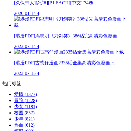
[久保带人][死神][BLEACH][中文][74卷
2026-01-14
4
[港漫PDF]冯志明《刀剑笑》386话完高清彩色漫画
2023-07-14
4
[港漫PDF]古惑仔漫画2335话全集高清彩色漫画下
2023-07-15
4
热门标签
爱情
(1377)
冒险
(1228)
少女
(1181)
校园
(857)
少年
(821)
热血
(612)