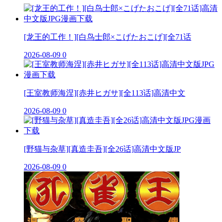
[龙王的工作！][白鸟士郎×こげたおこげ][全71话
2026-08-09
0
[王室教师海涅][赤井ヒガサ][全113话]高清中文
2026-08-09
0
[野猫与杂草][真造圭吾][全26话]高清中文版JP
2026-08-09
0