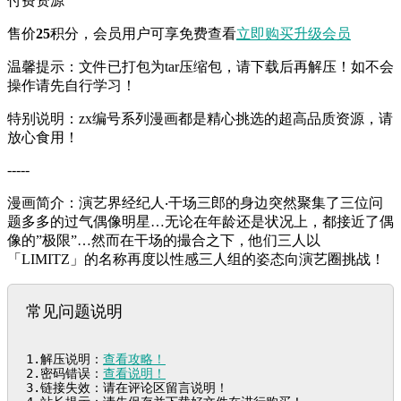
付费资源
售价
25
积分
，会员用户可享免费查看
立即购买
升级会员
温馨提示：文件已打包为tar压缩包，请下载后再解压！如不会
操作请先自行学习！
特别说明：zx编号系列漫画都是精心挑选的超高品质资源，请
放心食用！
-----
漫画简介：演艺界经纪人‧干场三郎的身边突然聚集了三位问
题多多的过气偶像明星…无论在年龄还是状况上，都接近了偶
像的”极限”…然而在干场的撮合之下，他们三人以
「LIMITZ」的名称再度以性感三人组的姿态向演艺圈挑战！
常见问题说明
1.解压说明：
查看攻略！
2.密码错误：
查看说明！
3.链接失效：请在评论区留言说明！
