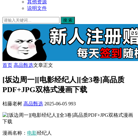
其他资源
说明文件
搜 索
首页
高品甄选
文章正文
[坂边周一][电影经纪人][全3卷]高品质
PDF+JPG双格式漫画下载
枯藤老树
高品甄选
2025-06-05
993
漫画名称：
电影
经纪人