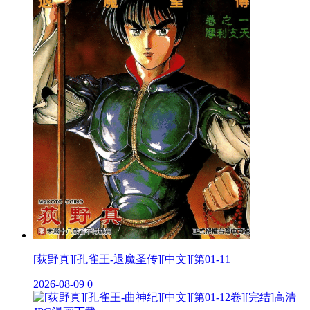
[荻野真][孔雀王-退魔圣传][中文][第01-11
2026-08-09
0