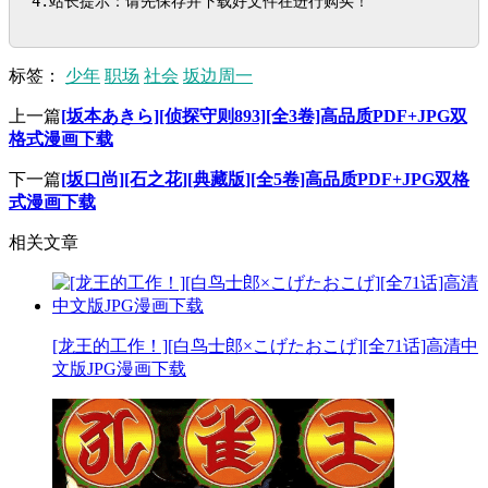
4.站长提示：请先保存并下载好文件在进行购买！
标签：
少年
职场
社会
坂边周一
上一篇
[坂本あきら][侦探守则893][全3卷]高品质PDF+JPG双
格式漫画下载
下一篇
[坂口尚][石之花][典藏版][全5卷]高品质PDF+JPG双格
式漫画下载
相关文章
[龙王的工作！][白鸟士郎×こげたおこげ][全71话]高清中
文版JPG漫画下载