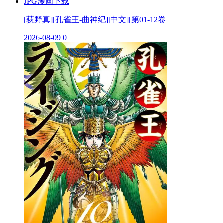
[荻野真][孔雀王-曲神纪][中文][第01-12卷
2026-08-09
0