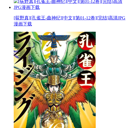
[荻野真][孔雀王-曲神纪][中文][第01-12卷][完结]高清JPG
漫画下载