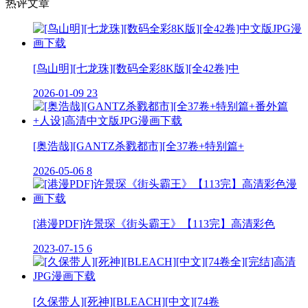
热评文章
[鸟山明][七龙珠][数码全彩8K版][全42卷]中
2026-01-09
23
[奥浩哉][GANTZ杀戮都市][全37卷+特别篇+
2026-05-06
8
[港漫PDF]许景琛《街头霸王》【113完】高清彩色
2023-07-15
6
[久保带人][死神][BLEACH][中文][74卷