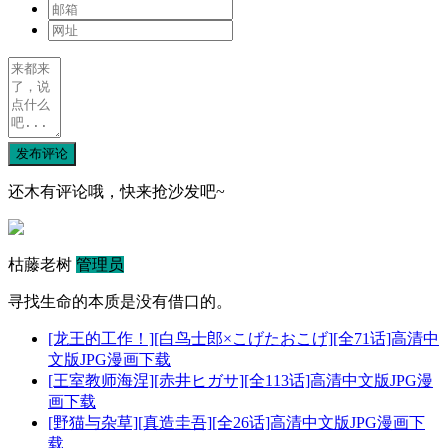
发布评论
还木有评论哦，快来抢沙发吧~
枯藤老树
管理员
寻找生命的本质是没有借口的。
[龙王的工作！][白鸟士郎×こげたおこげ][全71话]高清中
文版JPG漫画下载
[王室教师海涅][赤井ヒガサ][全113话]高清中文版JPG漫
画下载
[野猫与杂草][真造圭吾][全26话]高清中文版JPG漫画下
载