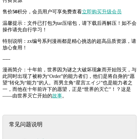
付费资源
售价
50
积分
，会员用户可享免费查看
立即购买
升级会员
温馨提示：文件已打包为tar压缩包，请下载后再解压！如不会
操作请先自行学习！
特别说明：zx编号系列漫画都是精心挑选的超高品质资源，请
放心食用！
-----
漫画简介：十年前，世界因为谜之大破坏现象而开始毁灭，与
此同时出现了被称为“Order”的能力者们，他们是将自身的“愿
望”转化为“能力”的人。而男主角“星宫エイジ”也是能力者之
一，而他在十年前许下的愿望，正是“世界的灭亡”！？这是
——由世界灭亡开始的
故事
。
常见问题说明