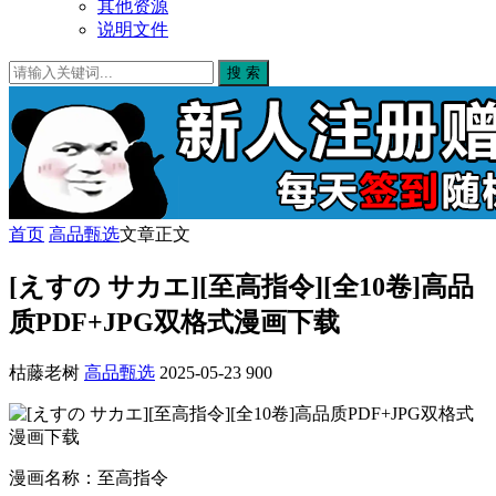
其他资源
说明文件
搜 索
首页
高品甄选
文章正文
[えすの サカエ][至高指令][全10卷]高品
质PDF+JPG双格式漫画下载
枯藤老树
高品甄选
2025-05-23
900
漫画名称：至高指令