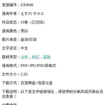
资源编号：ZX0046
漫画作者：えすの サカエ
作品状态：10卷（已完结）
漫画颜色：黑白
图片画质：超清/巨清
文字语言：中文
题材类型：
少年
，
科幻
，
冒险
漫画格式：PDF+JPG/PNG双格式
文件大小：2.2G
下载方式：百度网盘+迅雷云盘
下载说明：以下是文件链接地址，请使用积分购买或升级会员
后查看！