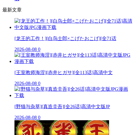
最新文章
[龙王的工作！][白鸟士郎×こげたおこげ][全71话
2026-08-08
0
[王室教师海涅][赤井ヒガサ][全113话]高清中文
2026-08-08
0
[野猫与杂草][真造圭吾][全26话]高清中文版JP
2026-08-08
0