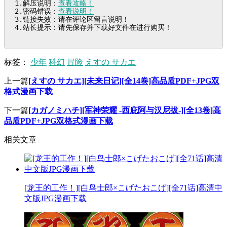
1.解压说明：
查看攻略！
2.密码错误：
查看说明！
3.链接失效：请在评论区留言说明！

4.站长提示：请先保存并下载好文件在进行购买！
标签：
少年
科幻
冒险
えすの サカエ
上一篇
[えすの サカエ][未来日记][全14卷]高品质PDF+JPG双
格式漫画下载
下一篇
[カガノミハチ][军神荣耀 -西庇阿与汉尼拔-][全13卷]高
品质PDF+JPG双格式漫画下载
相关文章
[龙王的工作！][白鸟士郎×こげたおこげ][全71话]高清中
文版JPG漫画下载