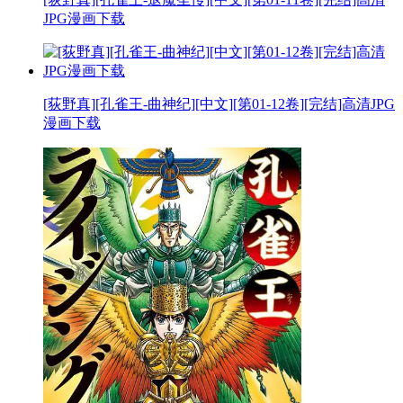
JPG漫画下载
[荻野真][孔雀王-曲神纪][中文][第01-12卷][完结]高清JPG
漫画下载