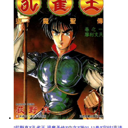
[荻野真][孔雀王-退魔圣传][中文][第01-11卷][完结]高清