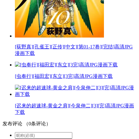
[荻野真][孔雀王][正传][中文][第01-17卷][完结]高清JPG
漫画下载
[虫奉行][福田宏][东立][3完]高清JPG漫画下载
[迟来的超速球-黄金之肩][今泉伸二][3][完]高清JPG漫画
下载
发布评论
（
0
条评论）