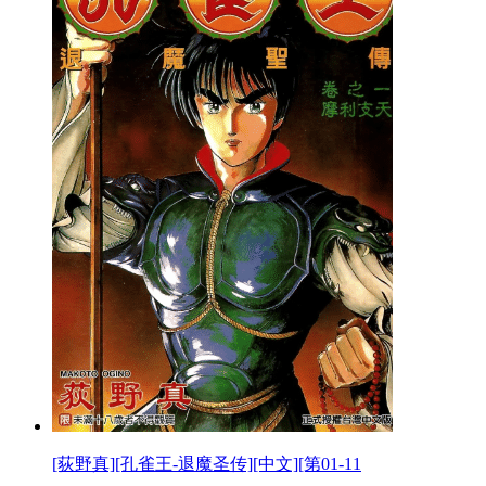
[荻野真][孔雀王-退魔圣传][中文][第01-11