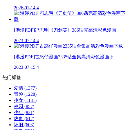
2026-01-14
4
[港漫PDF]冯志明《刀剑笑》386话完高清彩色漫画
2023-07-14
4
[港漫PDF]古惑仔漫画2335话全集高清彩色漫画下
2023-07-15
4
热门标签
爱情
(1377)
冒险
(1228)
少女
(1181)
校园
(857)
少年
(821)
热血
(612)
怀旧
(603)