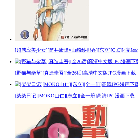
[超感应美少女][筒井康隆×山崎纱椰香][东立][C.C][4完]
[野猫与杂草][真造圭吾][全26话]高清中文版JPG漫画下载
[柴柴日记][MOKO山仁][东立][全一册]高清JPG漫画下载