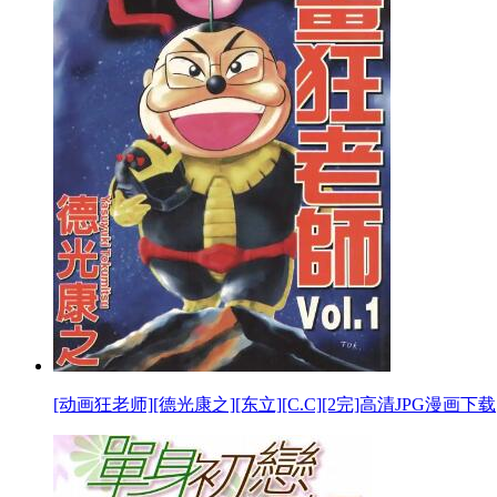
[动画狂老师][德光康之][东立][C.C][2完]高清JPG漫画下载