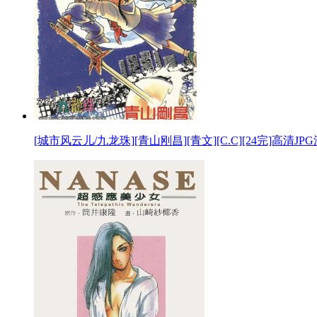
[城市风云儿/九龙珠][青山刚昌][青文][C.C][24完]高清J