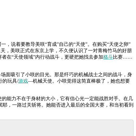
一，说着要教导美咲“育成”自己的“天使”。在购买“天使之卵”
第二天，美咲正式在东京上学，不久便认识了一对青梅竹马的好朋
者在“天使领域”内行动战斗，更硬把她找去参加
格斗
比赛……
战斗场面吸引了小咲的目光。那是纤巧的机械战士之间的战斗，身
的玩具/
游戏
—机械天使。小咲觉得这简直棒极了，她也想要
使的能力不在于身材的大小，它有信心光一定能战胜对手。在几
赋耶，一路过关斩将。她能否进入最后的全国大赛，和当初看到