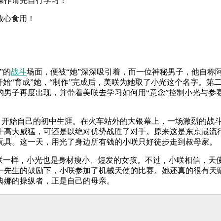
操作请先自行学习！
放心食用！
”的
战斗
场面，便被“她”深深吸引着，而一位神秘男子，他自称阿
开始“育成”她，“制作”完成后，美咲为她取了小光这个名字。
男子再度出现，并带着美咲去学习如何用“意念”控制小光与参赛
叔母家，开始自己的初中生涯。在火车站外的大银幕上，一场激烈的
手高大威猛，可还是以绝对优势战胜了对手。原来这是东京最流行
玩具。这一天，用光了身边所有钱的小咲只好徒步走到叔母家。
小咲一样，小光也是身材瘦小、短发的女孩。不过，小咲相信，天
一先生的鼓励下，小咲参加了机械天使的比赛。她还真的很有天
典娜的操纵者，正是自己的母亲。