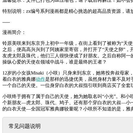
温馨提示：文件已打包为tar压缩包，请下载后再解压！如不会
特别说明：zx编号系列漫画都是精心挑选的超高品质资源，请
-----
漫画简介：
铃原美咲来到东京升上初中一年级，在街上看到了被称为“天使
之后，便高高兴兴到了阿姨家里寄宿，并打开了“天使之卵”，
友虎太郎及珠代，他们三人很快便成了好朋友。之后自称阿一的
操纵心爱的天使在领域中战斗，谁是最终的王者？
12岁的小女孩Misaki（小咲）只身来到东京，她将投奔
着白衣的雅典娜
动作
是那样的迅捷优美，虽然身材力量不及对
一个自己的天使。一位身穿白衣的大叔指引咲到商店买了全套
小咲终于拥有了属于自己的天使，她为她取名叫“小光”。和
个新朋友—虎太郎、珠代、鸠子、还有那个穿白衣的大叔—小
的白衣天使—全国冠军雅典娜较量呢？小咲所不知道的是，雅
常见问题说明