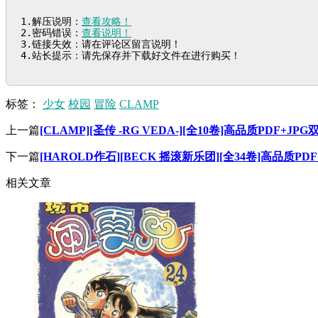
1.解压说明：
查看攻略！
2.密码错误：
查看说明！
3.链接失效：请在评论区留言说明！

4.站长提示：请先保存并下载好文件在进行购买！
标签：
少女
校园
冒险
CLAMP
上一篇
[CLAMP][圣传 -RG VEDA-][全10卷]高品质PDF+J
下一篇
[HAROLD作石][BECK 摇滚新乐团][全34卷]高品质P
相关文章