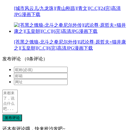
[城市风云儿/九龙珠][青山刚昌][青文][C.C][24完]高清
JPG漫画下载
[苍黑之饿狼-北斗之拳尼尔外传][武论尊·原哲夫×猫井康
之][玉皇朝][C.C][6完]高清JPG漫画下载
发布评论
（
0
条评论）
发布评论
还木有评论哦，快来抢沙发吧~