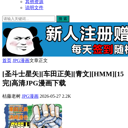
其他资源
说明文件
搜 索
首页
JPG漫画
文章正文
[圣斗士星矢][车田正美][青文][HMM][15
完]高清JPG漫画下载
枯藤老树
JPG漫画
2026-05-27
2.2K