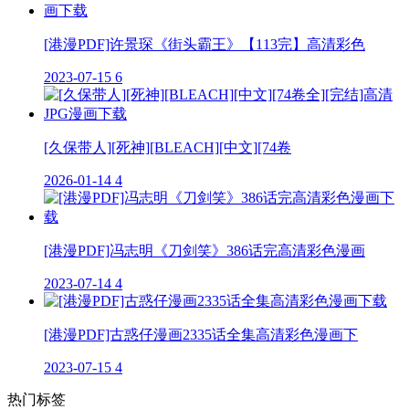
[港漫PDF]许景琛《街头霸王》【113完】高清彩色
2023-07-15
6
[久保带人][死神][BLEACH][中文][74卷
2026-01-14
4
[港漫PDF]冯志明《刀剑笑》386话完高清彩色漫画
2023-07-14
4
[港漫PDF]古惑仔漫画2335话全集高清彩色漫画下
2023-07-15
4
热门标签