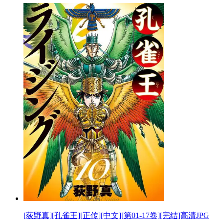
[荻野真][孔雀王][正传][中文][第01-17卷][完结]高清JPG