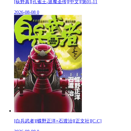
[荻野真][孔雀王-退魔圣传][中文][第01-11
2026-08-08
0
[白兵武者][蝶野正洋×石渡治][正文社][C.C]