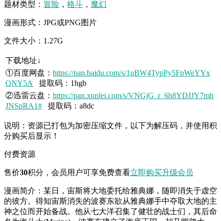
题材类型：
冒险
，
格斗
，
魔幻
漫画形式：JPG或PNG图片
文件大小：1.27G
下载地址↓
①百度网盘：
https://pan.baidu.com/s/1uBW4TypPy5FpWeYYx
QNY5A
提取码：1hgb
②迅雷云盘：
https://pan.xunlei.com/s/VNGjG_r_6h8YDJJY7mh
JNSpRA1#
提取码：a8dc
说明：资源已打包为加密压缩文件，以下为解压码，并使用积
分购买后显示！
付费资源
售价
30
积分
，会员用户可享免费查看
立即购买
升级会员
漫画简介：某日，宙斯将大地委托给雅典娜，随即消失于虚空
的彼方。得知宙斯消失的波赛东欲从雅典娜手中夺取大地的主
神之位而开始备战。他从七大洋召集了健壮的战士们，其后命