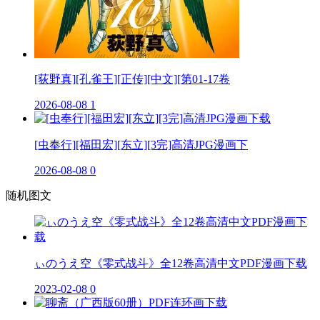
[荻野真][孔雀王][正传][中文][第01-17卷
2026-08-08
1
[虫奉行][福田宏][东立][3完]高清JPG漫画下
2026-08-08
0
随机图文
ぃのうえ空《零式战斗》全12卷高清中文PDF漫画下载
2023-02-08
0