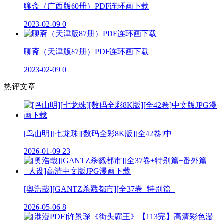
聊斋（广西版60册）PDF连环画下载
2023-02-09
0
聊斋（天津版87册）PDF连环画下载
2023-02-09
0
热评文章
[鸟山明][七龙珠][数码全彩8K版][全42卷]中
2026-01-09
23
[奥浩哉][GANTZ杀戮都市][全37卷+特别篇+
2026-05-06
8