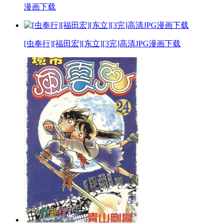
漫画下载
[虫奉行][福田宏][东立][3完]高清JPG漫画下载