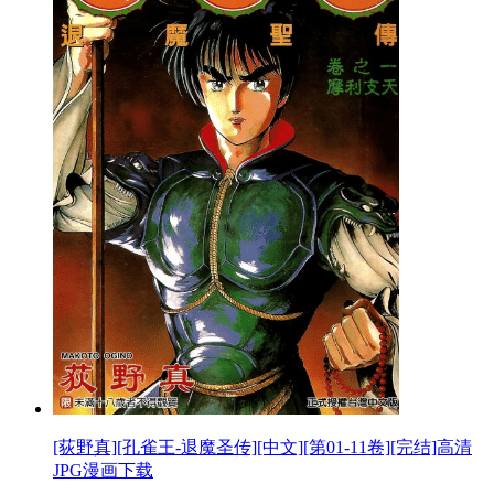
[荻野真][孔雀王-退魔圣传][中文][第01-11卷][完结]高清
JPG漫画下载