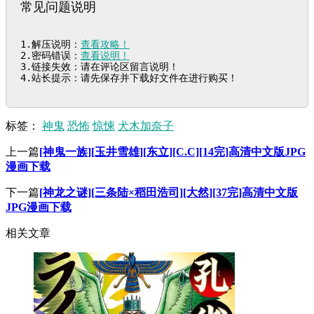
常见问题说明
1.解压说明：
查看攻略！
2.密码错误：
查看说明！
3.链接失效：请在评论区留言说明！

4.站长提示：请先保存并下载好文件在进行购买！
标签：
神鬼
恐怖
惊悚
犬木加奈子
上一篇
[神鬼一族][玉井雪雄][东立][C.C][14完]高清中文版JPG
漫画下载
下一篇
[神龙之谜][三条陆×稻田浩司][大然][37完]高清中文版
JPG漫画下载
相关文章