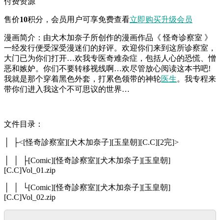
付费资源
售价
10
积分
，会员用户可享免费查看
立即购买
升级会员
漫画简介：由犬木加奈子所创作的漫画作品《 怪奇诊察室 》
一经发行便受深受漫迷们的好评。欢迎你们来到这所诊察室，
大门已为你们打开…欢我专医奇难杂症，包括人心的恐慌、憎
恶和嫉妒。你们不要转移视线啊…欢尽管放心阅读这本书吧!
我就是那个穿着黑色外套，打累色领带的神轮
医生
。我专程来
带你们进入我这个不可思议的世界…
文件目录：
│ ├<[怪奇診察室][犬木加奈子][玉皇朝][C.C][2完]>
│ │ ├[Comic][怪奇診察室][犬木加奈子][玉皇朝]
[C.C]Vol_01.zip
│ │ └[Comic][怪奇診察室][犬木加奈子][玉皇朝]
[C.C]Vol_02.zip