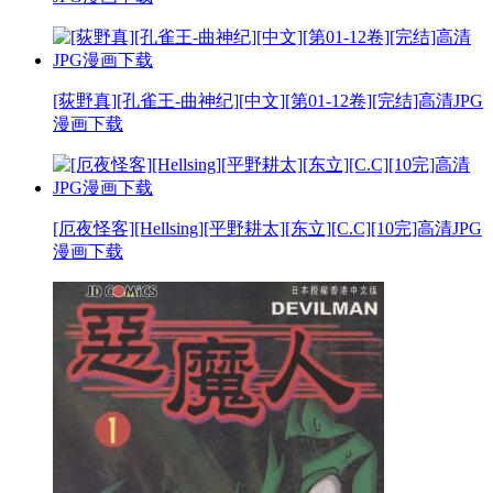
[荻野真][孔雀王-曲神纪][中文][第01-12卷][完结]高清JPG
漫画下载
[厄夜怪客][Hellsing][平野耕太][东立][C.C][10完]高清JPG
漫画下载