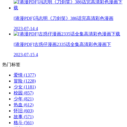
[港漫PDF]冯志明《刀剑笑》386话完高清彩色漫画
2023-07-14
4
[港漫PDF]古惑仔漫画2335话全集高清彩色漫画下
2023-07-15
4
热门标签
爱情
(1377)
冒险
(1228)
少女
(1181)
校园
(857)
少年
(821)
热血
(612)
怀旧
(603)
故事
(571)
格斗
(561)