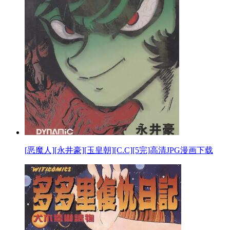
[恶魔人][永井豪][玉皇朝][C.C][5完]高清JPG漫画下载