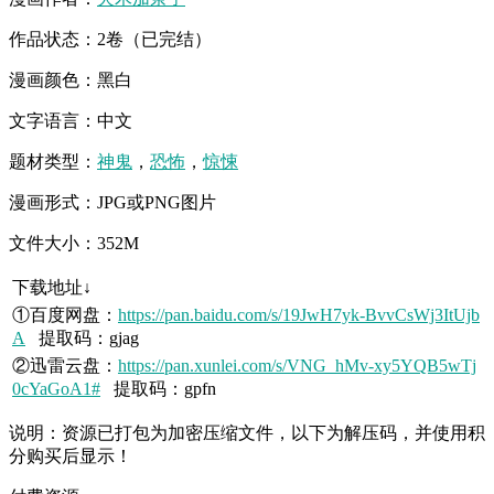
作品状态：2卷（已完结）
漫画颜色：黑白
文字语言：中文
题材类型：
神鬼
，
恐怖
，
惊悚
漫画形式：JPG或PNG图片
文件大小：352M
下载地址↓
①百度网盘：
https://pan.baidu.com/s/19JwH7yk-BvvCsWj3ItUjb
A
提取码：gjag
②迅雷云盘：
https://pan.xunlei.com/s/VNG_hMv-xy5YQB5wTj
0cYaGoA1#
提取码：gpfn
说明：资源已打包为加密压缩文件，以下为解压码，并使用积
分购买后显示！