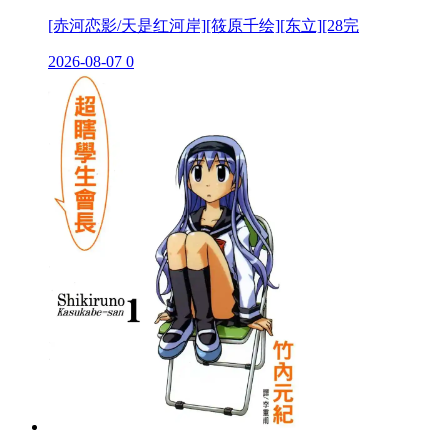
[赤河恋影/天是红河岸][筱原千绘][东立][28完
2026-08-07
0