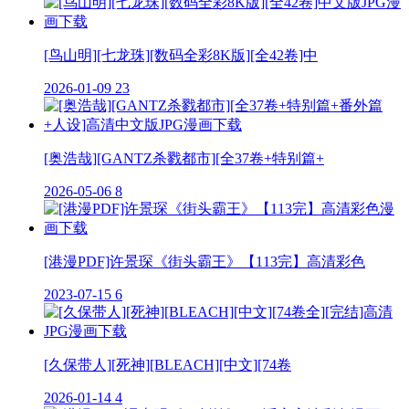
[鸟山明][七龙珠][数码全彩8K版][全42卷]中
2026-01-09
23
[奥浩哉][GANTZ杀戮都市][全37卷+特别篇+
2026-05-06
8
[港漫PDF]许景琛《街头霸王》【113完】高清彩色
2023-07-15
6
[久保带人][死神][BLEACH][中文][74卷
2026-01-14
4