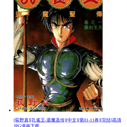
[荻野真][孔雀王-退魔圣传][中文][第01-11卷][完结]高清
JPG漫画下载