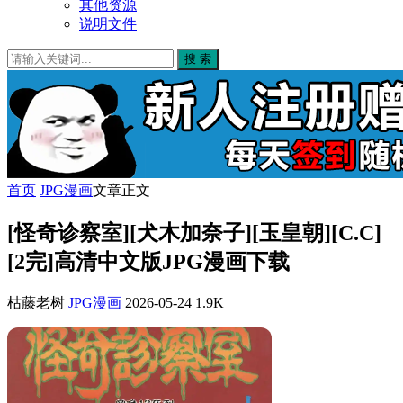
其他资源
说明文件
搜 索
首页
JPG漫画
文章正文
[怪奇诊察室][犬木加奈子][玉皇朝][C.C]
[2完]高清中文版JPG漫画下载
枯藤老树
JPG漫画
2026-05-24
1.9K