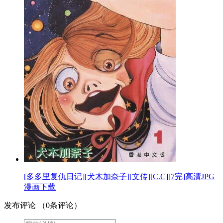
[多多里复仇日记][犬木加奈子][文传][C.C][7完]高清JPG
漫画下载
发布评论
（
0
条评论）