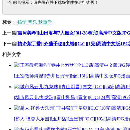
4.站长提示：请先保存并下载好文件在进行购买！
标签：
搞笑
音乐
秋重学
上一篇
[吉河美希][山田君与7人魔女][01-28卷完]高清中文版J
下一篇
[情牵紫丁香][齐藤千穗][尖端][C.C][1完]高清中文版J
相关文章
[王室教师海涅][赤井ヒガサ][全113话]高清中文版JPG漫
[城市风云儿/九龙珠][青山刚昌][青文][C.C][24完]高清J
[超人·怪兽大乐园][玉井猛][玉皇朝][C.C][10完]高清JPG