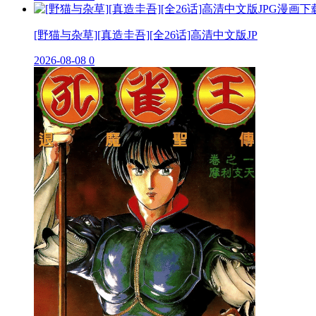
[野猫与杂草][真造圭吾][全26话]高清中文版JP
2026-08-08
0