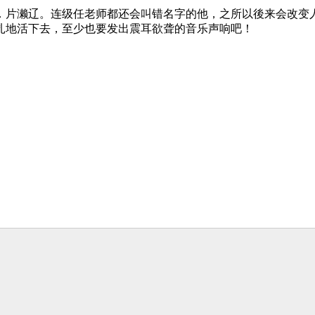
．片濑辽。连级任老师都还会叫错名字的他，之所以後来会改变
扎地活下去，至少也要发出震耳欲聋的音乐声响吧！