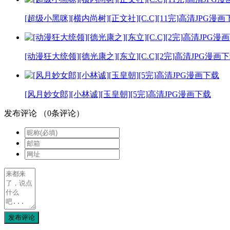
[超级小黑咪][横内尚树][正文社][C.C][11完]高清JPG漫
[动漫狂大统领][德光康之][东立][C.C][2完]高清JPG漫画
[风月妙女郎][小林诚][玉皇朝][5完]高清JPG漫画下载
发布评论
（
0
条评论）
发布评论