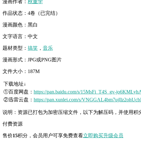
漫画作者：
秋重学
作品状态：4卷（已完结）
漫画颜色：黑白
文字语言：中文
题材类型：
搞笑
，
音乐
漫画形式：JPG或PNG图片
文件大小：187M
下载地址↓
①百度网盘：
https://pan.baidu.com/s/15MsFi_T4S_gv-jo6KMLyh
②迅雷云盘：
https://pan.xunlei.com/s/VNGGAL4bm7ujIlz2ohU
说明：资源已打包为加密压缩文件，以下为解压码，并使用积
付费资源
售价
15
积分
，会员用户可享免费查看
立即购买
升级会员