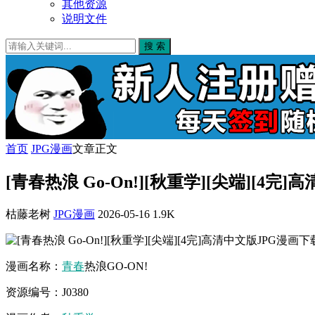
其他资源
说明文件
搜 索
首页
JPG漫画
文章正文
[青春热浪 Go-On!][秋重学][尖端][4完
枯藤老树
JPG漫画
2026-05-16
1.9K
漫画名称：
青春
热浪GO-ON!
资源编号：J0380