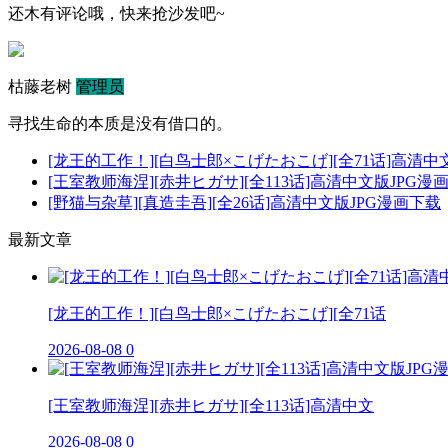
还木有评论哦，快来抢沙发吧~
枯藤老树
管理员
寻找生命的本质是没有借口的。
[龙王的工作！][白鸟士郎×こげたおこげ][全71话]高清中
[王室教师海涅][赤井ヒガサ][全113话]高清中文版JPG漫
[野猫与杂草][真造圭吾][全26话]高清中文版JPG漫画下载
最新文章
[龙王的工作！][白鸟士郎×こげたおこげ][全71话
2026-08-08
0
[王室教师海涅][赤井ヒガサ][全113话]高清中文
2026-08-08
0