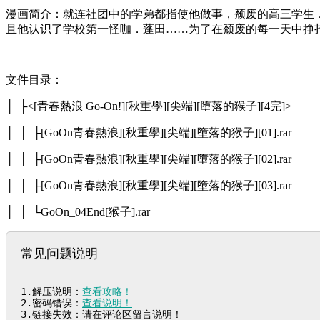
漫画简介：就连社团中的学弟都指使他做事，颓废的高三学生
且他认识了学校第一怪咖．蓬田……为了在颓废的每一天中挣
文件目录：
│ ├<[青春熱浪 Go-On!][秋重學][尖端][堕落的猴子][4完]>
│ │ ├[GoOn青春熱浪][秋重學][尖端][墮落的猴子][01].rar
│ │ ├[GoOn青春熱浪][秋重學][尖端][墮落的猴子][02].rar
│ │ ├[GoOn青春熱浪][秋重學][尖端][墮落的猴子][03].rar
│ │ └GoOn_04End[猴子].rar
常见问题说明
1.解压说明：
查看攻略！
2.密码错误：
查看说明！
3.链接失效：请在评论区留言说明！
