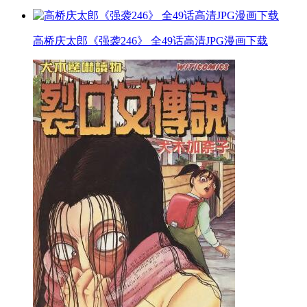
高桥庆太郎《强袭246》 全49话高清JPG漫画下载