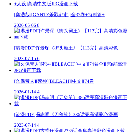
[奥浩哉][GANTZ杀戮都市][全37卷+特别篇+
2026-05-06
8
[港漫PDF]许景琛《街头霸王》【113完】高清彩色
2023-07-15
6
[久保带人][死神][BLEACH][中文][74卷
2026-01-14
4
[港漫PDF]冯志明《刀剑笑》386话完高清彩色漫画
2023-07-14
4