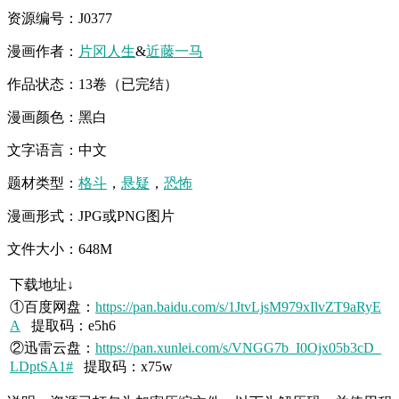
资源编号：J0377
漫画作者：
片冈人生
&
近藤一马
作品状态：13卷（已完结）
漫画颜色：黑白
文字语言：中文
题材类型：
格斗
，
悬疑
，
恐怖
漫画形式：JPG或PNG图片
文件大小：648M
下载地址↓
①百度网盘：
https://pan.baidu.com/s/1JtvLjsM979xIlvZT9aRyE
A
提取码：e5h6
②迅雷云盘：
https://pan.xunlei.com/s/VNGG7b_I0Ojx05b3cD_
LDptSA1#
提取码：x75w