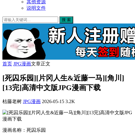
其他资源
说明文件
搜 索
首页
JPG漫画
文章正文
[死囚乐园][片冈人生&近藤一马][角川]
[13完]高清中文版JPG漫画下载
枯藤老树
JPG漫画
2026-05-15
3.2K
漫画名称：死囚乐园