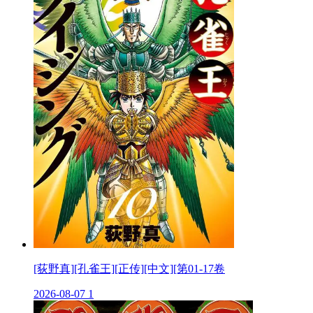
[荻野真][孔雀王][正传][中文][第01-17卷
2026-08-07
1