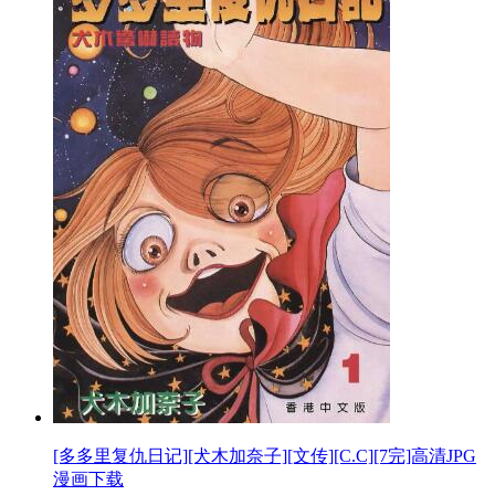
[多多里复仇日记][犬木加奈子][文传][C.C][7完]高清JPG
漫画下载