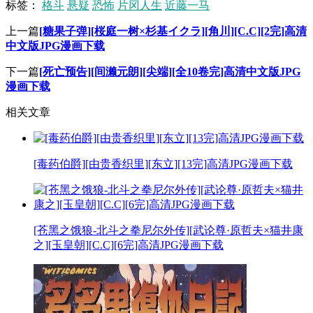
标签：
格斗
悬疑
恐怖
片冈人生
近藤一马
上一篇
[糖果子弹][桜庭一树×杉基イクラ][角川][C.C][2完]高清
中文版JPG漫画下载
下一篇
[死亡预告][间濑元朗][尖端][全10卷完]高清中文版JPG
漫画下载
相关文章
[毒药伯爵][由贵香织里][东立][13完]高清JPG漫画下载
[苍黑之饿狼-北斗之拳尼尔外传][武论尊·原哲夫×猫井康
之][玉皇朝][C.C][6完]高清JPG漫画下载