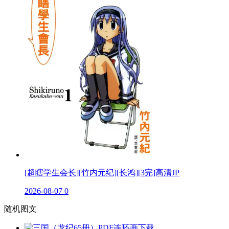
[超瞎学生会长][竹内元纪][长鸿][3完]高清JP
2026-08-07
0
随机图文