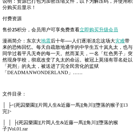
说明：资源已打包为加密压缩文件，以下为解压码，并使用积
分购买后显示！
付费资源
售价
25
积分
，会员用户可享免费查看
立即购买
升级会员
漫画简介：东京大
地震
后十年──人们逐渐淡忘这场大
灾难
带
来的恐怖回忆。每天自疏散地通学的中学生五十岚丸太，也与
同学过着平凡无奇的每一天。然而某天，一名「红色男子」突
然现身学校，彻底改变了丸太的命运。被冠上莫须有罪名处以
「死刑」的丸太，被送进了完全民营化的监狱
「DEADMANWONDERLAND」……
文件目录：
│ ├<[死囚樂園][片岡人生&近藤一馬][角川][墮落的猴子][13
完]>
│ │ ├[死囚樂園][片岡人生&近藤一馬][角川][墮落的猴
子]Vol.01.rar