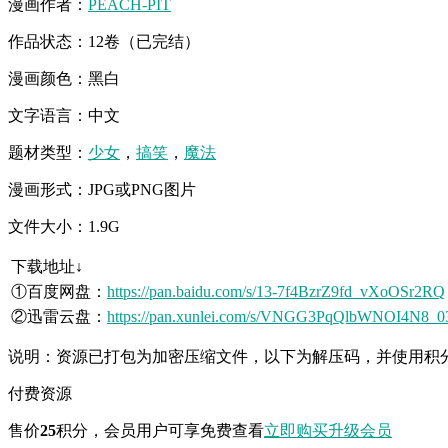
漫画作者：
PEACH-PIT
作品状态：12卷（已完结）
漫画颜色：黑白
文字语言：中文
题材类型：
少女
，
搞笑
，
魔法
漫画形式：JPG或PNG图片
文件大小：1.9G
下载地址↓
①百度网盘：
https://pan.baidu.com/s/13-7f4BzrZ9fd_vXoOSr2RQ
②迅雷云盘：
https://pan.xunlei.com/s/VNGG3PqQlbWNOI4N8_
说明：资源已打包为加密压缩文件，以下为解压码，并使用积
付费资源
售价
25
积分
，会员用户可享免费查看
立即购买
升级会员