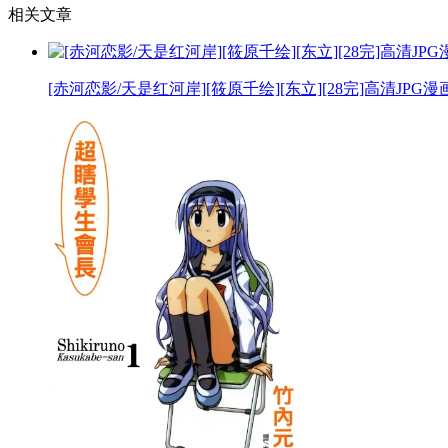
相关文章
[赤河恋影/天是红河岸][筱原千绘][东立][28完]高清JPG