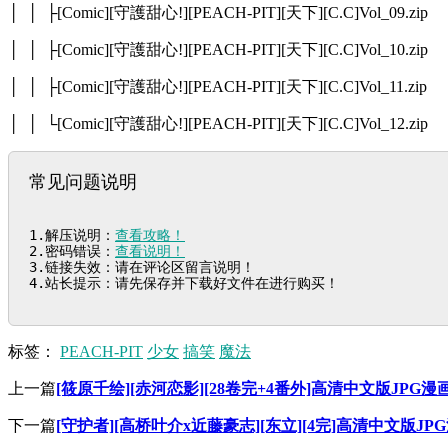
│ │ ├[Comic][守護甜心!][PEACH-PIT][天下][C.C]Vol_09.zip
│ │ ├[Comic][守護甜心!][PEACH-PIT][天下][C.C]Vol_10.zip
│ │ ├[Comic][守護甜心!][PEACH-PIT][天下][C.C]Vol_11.zip
│ │ └[Comic][守護甜心!][PEACH-PIT][天下][C.C]Vol_12.zip
常见问题说明
1.解压说明：
查看攻略！
2.密码错误：
查看说明！
3.链接失效：请在评论区留言说明！

4.站长提示：请先保存并下载好文件在进行购买！
标签：
PEACH-PIT
少女
搞笑
魔法
上一篇
[筱原千绘][赤河恋影][28卷完+4番外]高清中文版JPG漫
下一篇
[守护者][高桥叶介x近藤豪志][东立][4完]高清中文版JP