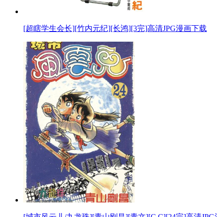
[超瞎学生会长][竹内元纪][长鸿][3完]高清JPG漫画下载
[城市风云儿/九龙珠][青山刚昌][青文][C.C][24完]高清J