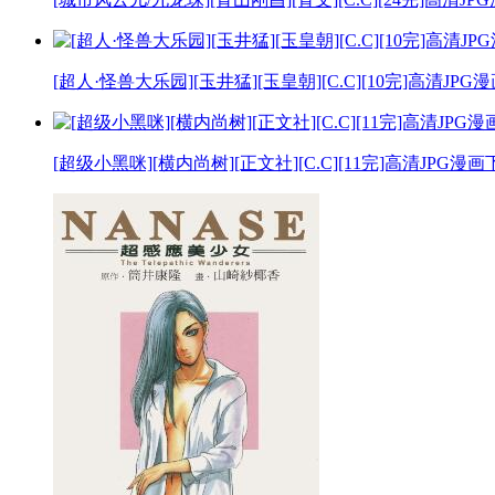
[超人·怪兽大乐园][玉井猛][玉皇朝][C.C][10完]高清JPG
[超级小黑咪][横内尚树][正文社][C.C][11完]高清JPG漫