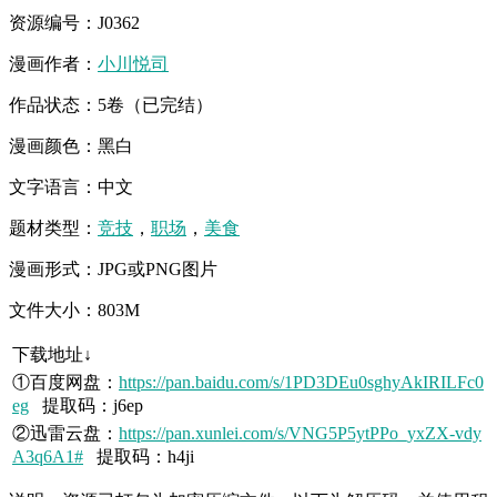
资源编号：J0362
漫画作者：
小川悦司
作品状态：5卷（已完结）
漫画颜色：黑白
文字语言：中文
题材类型：
竞技
，
职场
，
美食
漫画形式：JPG或PNG图片
文件大小：803M
下载地址↓
①百度网盘：
https://pan.baidu.com/s/1PD3DEu0sghyAkIRILFc0
eg
提取码：j6ep
②迅雷云盘：
https://pan.xunlei.com/s/VNG5P5ytPPo_yxZX-vdy
A3q6A1#
提取码：h4ji