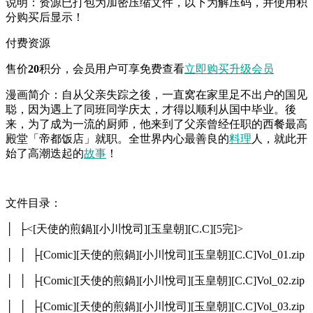
说明：资源已打包为加密压缩文件，以下为解压码，并使用积
分购买后显示！
付费资源
售价
20
积分
，会员用户可享免费查看
立即购买
升级会员
漫画简介：自从父亲失踪之後，一直窝在家里足不出户的国见
聪，因为遇上了同班同学庆太，才得以顺利从国中毕业。後
来，为了成为一流的厨师，他来到了父亲曾经任职的西餐最高
殿堂「帝都饭店」就职。全世界内心最善良的
料理
人，就此开
始了高潮迭起的
故事
！
文件目录：
│ ├<[天使的煎鍋][小川悅司][玉皇朝][C.C][5完]>
│ │ ├[Comic][天使的煎鍋][小川悅司][玉皇朝][C.C]Vol_01.zip
│ │ ├[Comic][天使的煎鍋][小川悅司][玉皇朝][C.C]Vol_02.zip
│ │ ├[Comic][天使的煎鍋][小川悅司][玉皇朝][C.C]Vol_03.zip