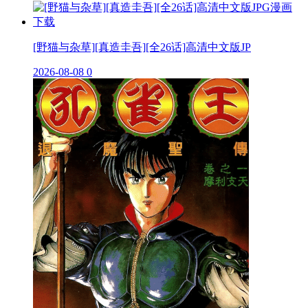
[野猫与杂草][真造圭吾][全26话]高清中文版JP
2026-08-08
0