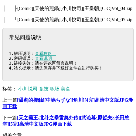
│ │ ├[Comic][天使的煎鍋][小川悅司][玉皇朝][C.C]Vol_04.zip
│ │ └[Comic][天使的煎鍋][小川悅司][玉皇朝][C.C]Vol_05.zip
常见问题说明
1.解压说明：
查看攻略！
2.密码错误：
查看说明！
3.链接失效：请在评论区留言说明！

4.站长提示：请先保存并下载好文件在进行购买！
标签：
小川悦司
竞技
职场
美食
上一篇
[甜蜜的接触][中嶋ちずな][角川][4完]高清中文版JPG漫
画下载
下一篇
[天之霸王-北斗之拳雷奥外传][武论尊·原哲夫×长田悠
幸][5完]高清中文版JPG漫画下载
相关文章