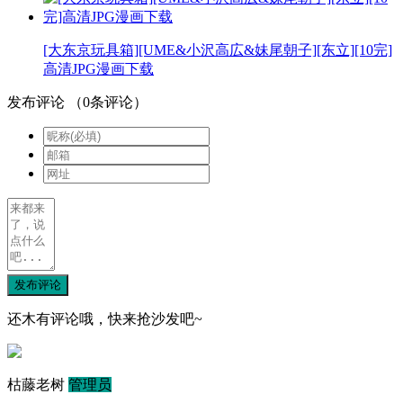
[大东京玩具箱][UME&小沢高広&妹尾朝子][东立][10完]
高清JPG漫画下载
发布评论
（
0
条评论）
发布评论
还木有评论哦，快来抢沙发吧~
枯藤老树
管理员