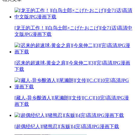
[龙王的工作！][白鸟士郎×こげたおこげ][全71话]高清中
文版JPG漫画下载
[迟来的超速球-黄金之肩][今泉伸二][3][完]高清JPG漫画
下载
[藏人-异乡酿酒人][尾濑朗][文传][C.C][10完]高清JPG漫
画下载
[超偶经纪人][猪熊忍][东贩][4完]高清JPG漫画下载