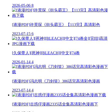
2026-05-06
8
[港漫PDF]许景琛《街头霸王》【113完】高清彩色
2023-07-15
6
[久保带人][死神][BLEACH][中文][74卷
2026-01-14
4
[港漫PDF]冯志明《刀剑笑》386话完高清彩色漫画
2023-07-14
4
[港漫PDF]古惑仔漫画2335话全集高清彩色漫画下