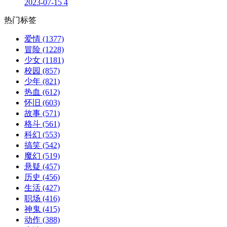
2023-07-15
4
热门标签
爱情
(1377)
冒险
(1228)
少女
(1181)
校园
(857)
少年
(821)
热血
(612)
怀旧
(603)
故事
(571)
格斗
(561)
科幻
(553)
搞笑
(542)
魔幻
(519)
悬疑
(457)
历史
(456)
生活
(427)
职场
(416)
神鬼
(415)
动作
(388)