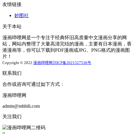
友情链接
妙图社
关于本站
漫画哔哩网是一个专注于经典怀旧高质量中文漫画分享的网
站，网站内整理了大量高清完结的漫画，主要有日本漫画，香
港漫画等，你可以下载到PDF漫画或JPG、PNG格式的漫画图
片！
Copyright © 2022
漫画哔哩网
川ICP备2021527536号
联系我们
合作或咨询可通过如下方式：
漫画哔哩网
admin@mhbili.com
关注我们