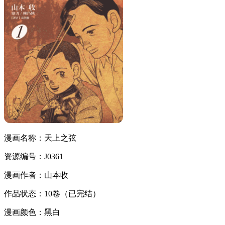
漫画名称：天上之弦
资源编号：J0361
漫画作者：山本收
作品状态：10卷（已完结）
漫画颜色：黑白