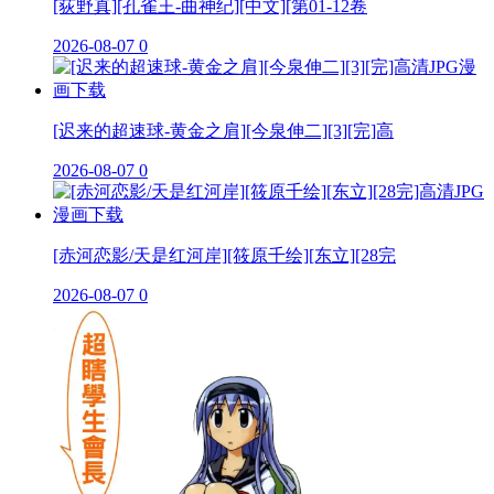
[荻野真][孔雀王-曲神纪][中文][第01-12卷
2026-08-07
0
[迟来的超速球-黄金之肩][今泉伸二][3][完]高
2026-08-07
0
[赤河恋影/天是红河岸][筱原千绘][东立][28完
2026-08-07
0