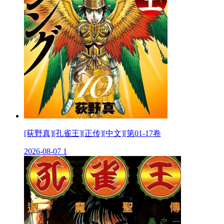
[荻野真][孔雀王][正传][中文][第01-17卷
2026-08-07
1