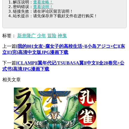
1.解压说明：
查看攻略！
2.密码错误：
查看说明！
3.链接失效：请在评论区留言说明！

4.站长提示：请先保存并下载好文件在进行购买！
标签：
新井隆广
少年
冒险
神鬼
上一篇
[我的801女友~腐女子的高校生活~][小岛アジコ×仁][东
立][3完]高清中文版JPG漫画下载
下一篇
[CLAMP][翼年代记/TSUBASA翼][中文][全28卷完+公
式书]高清JPG漫画下载
相关文章