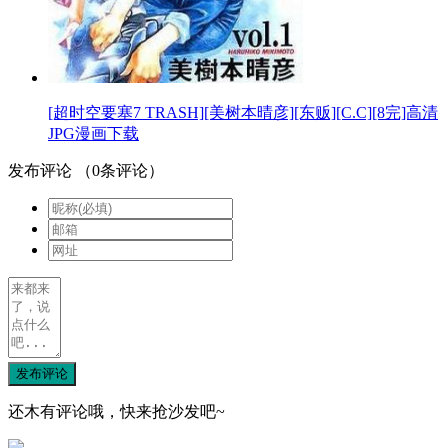
[超时空要塞7 TRASH][美树本晴彦][东贩][C.C][8完]高清
JPG漫画下载
发布评论
（
0
条评论）
发布评论
还木有评论哦，快来抢沙发吧~