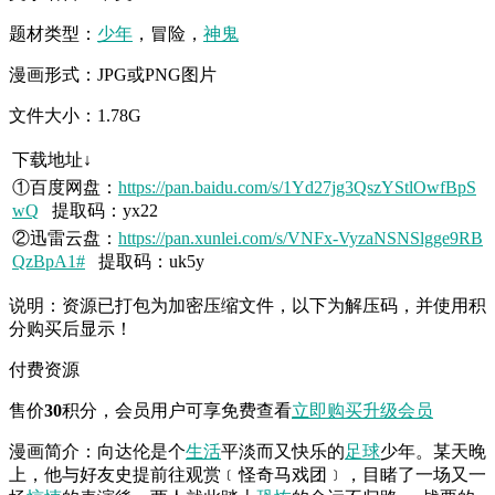
题材类型：
少年
，冒险，
神鬼
漫画形式：JPG或PNG图片
文件大小：1.78G
下载地址↓
①百度网盘：
https://pan.baidu.com/s/1Yd27jg3QszYStlOwfBpS
wQ
提取码：yx22
②迅雷云盘：
https://pan.xunlei.com/s/VNFx-VyzaNSNSlgge9RB
QzBpA1#
提取码：uk5y
说明：资源已打包为加密压缩文件，以下为解压码，并使用积
分购买后显示！
付费资源
售价
30
积分
，会员用户可享免费查看
立即购买
升级会员
漫画简介：向达伦是个
生活
平淡而又快乐的
足球
少年。某天晚
上，他与好友史提前往观赏﹝怪奇马戏团﹞，目睹了一场又一