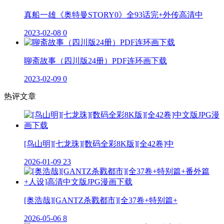
真船一雄《奥特曼STORY0》全93话完+外传高清中
2023-02-08
0
聊斋故事（四川版24册）PDF连环画下载
2023-02-09
0
热评文章
[鸟山明][七龙珠][数码全彩8K版][全42卷]中
2026-01-09
23
[奥浩哉][GANTZ杀戮都市][全37卷+特别篇+
2026-05-06
8