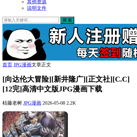
其他资源
说明文件
搜 索
首页
JPG漫画
文章正文
[向达伦大冒险][新井隆广][正文社][C.C]
[12完]高清中文版JPG漫画下载
枯藤老树
JPG漫画
2026-05-08
2.2K