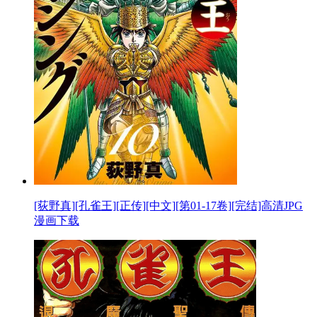
[荻野真][孔雀王][正传][中文][第01-17卷][完结]高清JPG
漫画下载