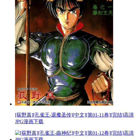
[荻野真][孔雀王-退魔圣传][中文][第01-11卷][完结]高清
JPG漫画下载