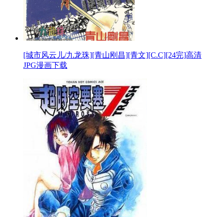
[城市风云儿/九龙珠][青山刚昌][青文][C.C][24完]高清
JPG漫画下载