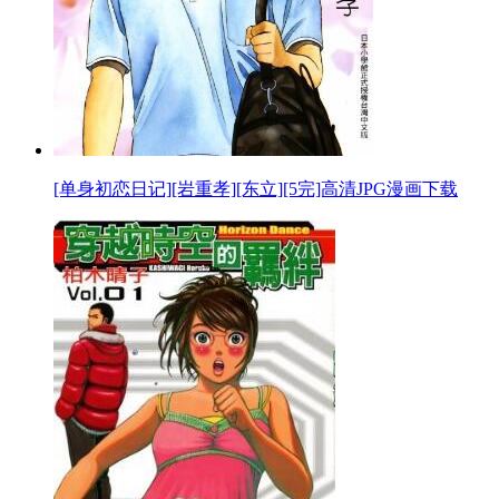
[单身初恋日记][岩重孝][东立][5完]高清JPG漫画下载