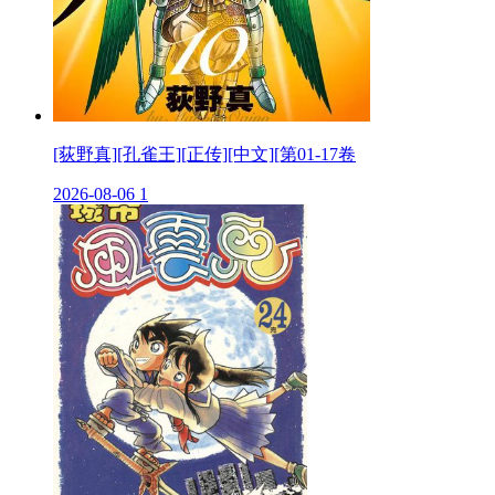
[荻野真][孔雀王][正传][中文][第01-17卷
2026-08-06
1