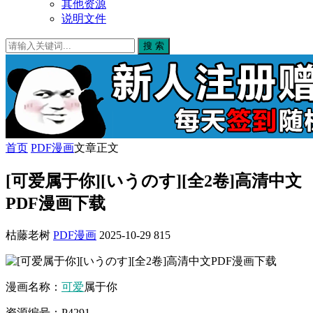
其他资源
说明文件
搜 索
首页
PDF漫画
文章正文
[可爱属于你][いうのす][全2卷]高清中文
PDF漫画下载
枯藤老树
PDF漫画
2025-10-29
815
漫画名称：
可爱
属于你
资源编号：P4291