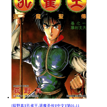
[荻野真][孔雀王-退魔圣传][中文][第01-11