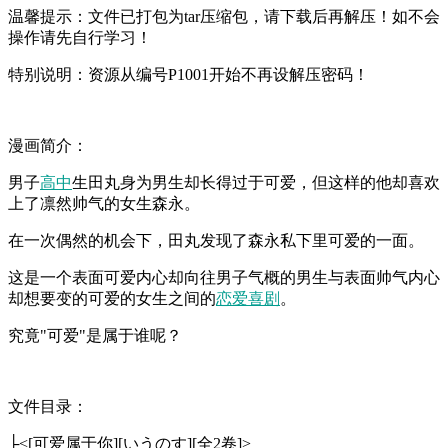
温馨提示：文件已打包为tar压缩包，请下载后再解压！如不会
操作请先自行学习！
特别说明：资源从编号P1001开始不再设解压密码！
漫画简介：
男子
高中
生田丸身为男生却长得过于可爱，但这样的他却喜欢
上了凛然帅气的女生森永。
在一次偶然的机会下，田丸发现了森永私下里可爱的一面。
这是一个表面可爱内心却向往男子气概的男生与表面帅气内心
却想要变的可爱的女生之间的
恋爱
喜剧
。
究竟"可爱"是属于谁呢？
文件目录：
├<[可爱属于你][いうのす][全2卷]>