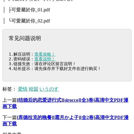
│ ├可愛屬於你_01.pdf
│ └可愛屬於你_02.pdf
常见问题说明
1.解压说明：
查看攻略！
2.密码错误：
查看说明！
3.链接失效：请在评论区留言说明！

4.站长提示：请先保存并下载好文件在进行购买！
标签：
爱情
校园
いうのす
上一篇
[结婚后的恋爱进行式][sirocco][全3卷]高清中文PDF漫
画下载
下一篇
[库德拉克的晚餐][霜月かよ子][全2卷]高清中文PDF漫
画下载