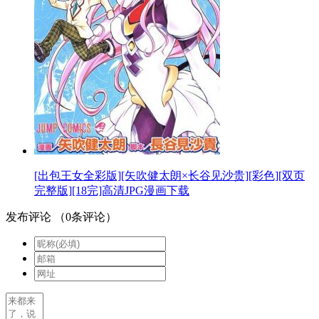
[出包王女全彩版][矢吹健太朗×长谷见沙贵][彩色][双页
完整版][18完]高清JPG漫画下载
发布评论
（
0
条评论）