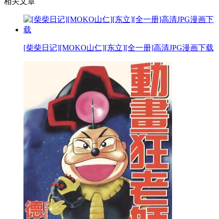
相关文章
[柴柴日记][MOKO山仁][东立][全一册]高清JPG漫画下载