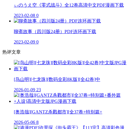
ぃのうえ空《零式战斗》全12卷高清中文PDF漫画下载
2023-02-08
0
聊斋故事（四川版24册）PDF连环画下载
2023-02-09
0
热评文章
[鸟山明][七龙珠][数码全彩8K版][全42卷]中
2026-01-09
23
[奥浩哉][GANTZ杀戮都市][全37卷+特别篇+
2026-05-06
8