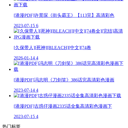
[港漫PDF]许景琛《街头霸王》【113完】高清彩色
2023-07-15
6
[久保带人][死神][BLEACH][中文][74卷
2026-01-14
4
[港漫PDF]冯志明《刀剑笑》386话完高清彩色漫画
2023-07-14
4
[港漫PDF]古惑仔漫画2335话全集高清彩色漫画下
2023-07-15
4
热门标签