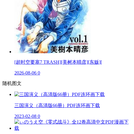
[超时空要塞7 TRASH][美树本晴彦][东贩][
2026-08-06
0
随机图文
三国演义（高清版66册）PDF连环画下载
2023-02-08
0