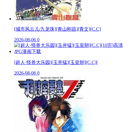
[城市风云儿/九龙珠][青山刚昌][青文][C.C]
2026-08-06
0
[超人·怪兽大乐园][玉井猛][玉皇朝][C.C][
2026-08-06
0