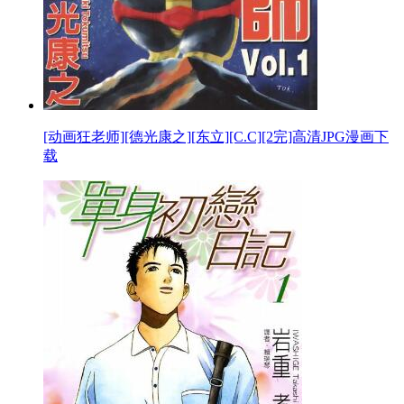
[动画狂老师][德光康之][东立][C.C][2完]高清JPG漫画下
载