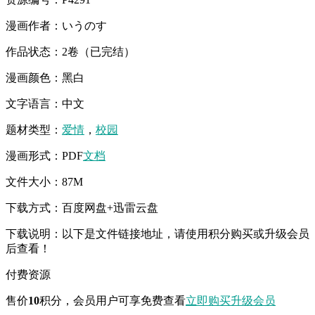
漫画作者：いうのす
作品状态：2卷（已完结）
漫画颜色：黑白
文字语言：中文
题材类型：
爱情
，
校园
漫画形式：PDF
文档
文件大小：87M
下载方式：百度网盘+迅雷云盘
下载说明：以下是文件链接地址，请使用积分购买或升级会员
后查看！
付费资源
售价
10
积分
，会员用户可享免费查看
立即购买
升级会员