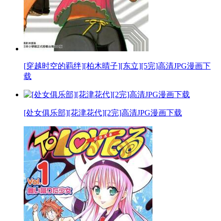
[穿越时空的羁绊][柏木晴子][东立][5完]高清JPG漫画下
载
[处女俱乐部][花津花代][2完]高清JPG漫画下载