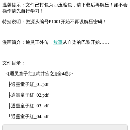
温馨提示：文件已打包为tar压缩包，请下载后再解压！如不会
操作请先自行学习！
特别说明：资源从编号P1001开始不再设解压密码！
漫画简介：通灵王外传，
故事
从血染的巴黎开始……
文件目录：
├<[通灵童子红][武井宏之][全4卷]>
│ ├通靈童子紅_01.pdf
│ ├通靈童子紅_02.pdf
│ ├通靈童子紅_03.pdf
│ └通靈童子紅_04.pdf