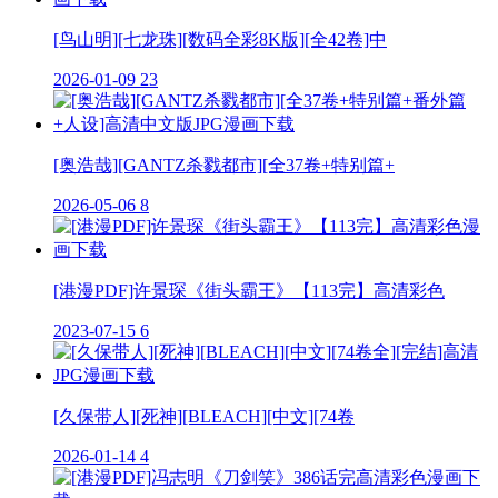
[鸟山明][七龙珠][数码全彩8K版][全42卷]中
2026-01-09
23
[奥浩哉][GANTZ杀戮都市][全37卷+特别篇+
2026-05-06
8
[港漫PDF]许景琛《街头霸王》【113完】高清彩色
2023-07-15
6
[久保带人][死神][BLEACH][中文][74卷
2026-01-14
4