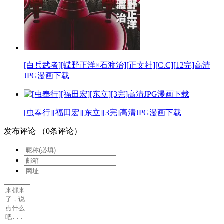
[白兵武者][蝶野正洋×石渡治][正文社][C.C][12完]高清
JPG漫画下载
[虫奉行][福田宏][东立][3完]高清JPG漫画下载
发布评论
（
0
条评论）