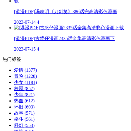
[港漫PDF]冯志明《刀剑笑》386话完高清彩色漫画
2023-07-14
4
[港漫PDF]古惑仔漫画2335话全集高清彩色漫画下
2023-07-15
4
热门标签
爱情
(1377)
冒险
(1228)
少女
(1181)
校园
(857)
少年
(821)
热血
(612)
怀旧
(603)
故事
(571)
格斗
(561)
科幻
(553)