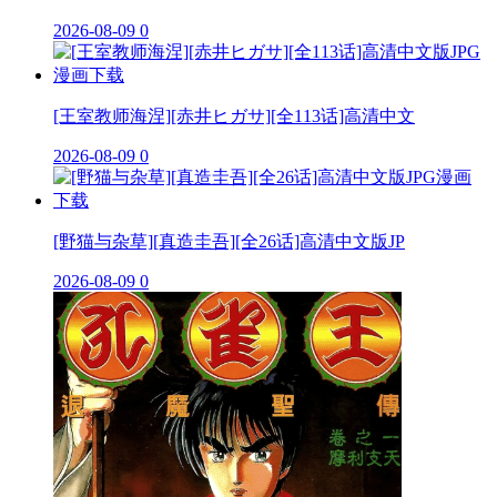
2026-08-09
0
[王室教师海涅][赤井ヒガサ][全113话]高清中文
2026-08-09
0
[野猫与杂草][真造圭吾][全26话]高清中文版JP
2026-08-09
0