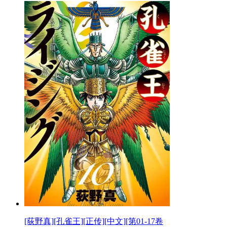
[荻野真][孔雀王][正传][中文][第01-17卷