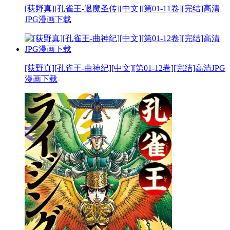
[荻野真][孔雀王-退魔圣传][中文][第01-11卷][完结]高清
JPG漫画下载
[荻野真][孔雀王-曲神纪][中文][第01-12卷][完结]高清JPG
漫画下载