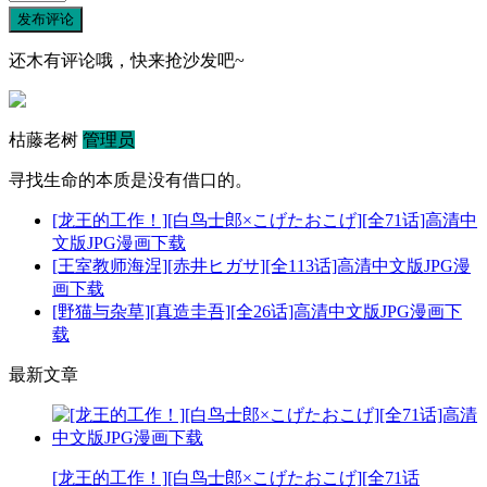
发布评论
还木有评论哦，快来抢沙发吧~
枯藤老树
管理员
寻找生命的本质是没有借口的。
[龙王的工作！][白鸟士郎×こげたおこげ][全71话]高清中
文版JPG漫画下载
[王室教师海涅][赤井ヒガサ][全113话]高清中文版JPG漫
画下载
[野猫与杂草][真造圭吾][全26话]高清中文版JPG漫画下
载
最新文章
[龙王的工作！][白鸟士郎×こげたおこげ][全71话