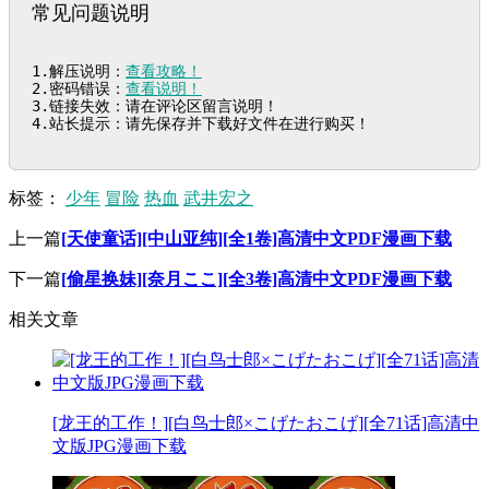
常见问题说明
1.解压说明：
查看攻略！
2.密码错误：
查看说明！
3.链接失效：请在评论区留言说明！

4.站长提示：请先保存并下载好文件在进行购买！
标签：
少年
冒险
热血
武井宏之
上一篇
[天使童话][中山亚纯][全1卷]高清中文PDF漫画下载
下一篇
[偷星换妹][奈月ここ][全3卷]高清中文PDF漫画下载
相关文章
[龙王的工作！][白鸟士郎×こげたおこげ][全71话]高清中
文版JPG漫画下载