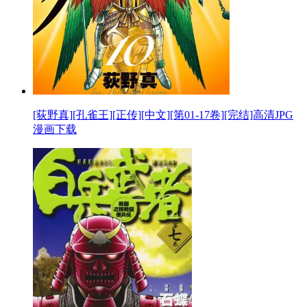
[荻野真][孔雀王][正传][中文][第01-17卷][完结]高清JPG
漫画下载