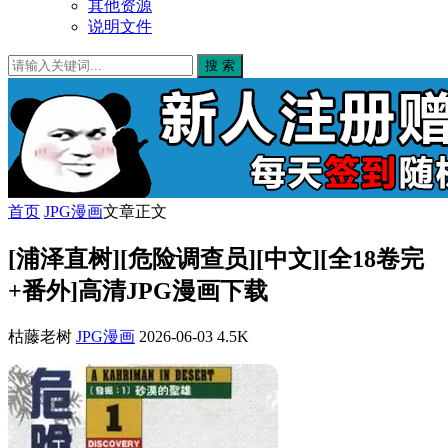
其他资源
说明文件
搜 索
首页
JPG漫画
文章正文
[浦泽直树][危险调查员][中文][全18卷完
+番外]高清JPG漫画下载
枯藤老树
JPG漫画
2026-06-03
4.5K