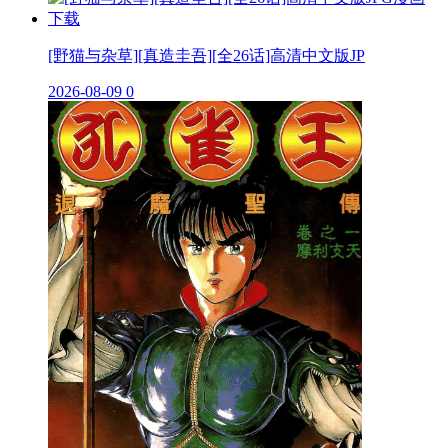
[野猫与杂草][真造圭吾][全26话]高清中文版JP
2026-08-09
0