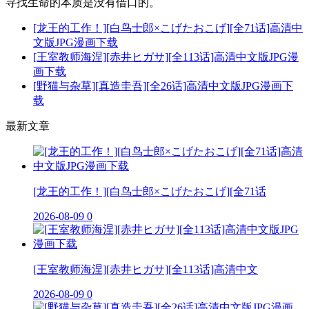
寻找生命的本质是没有借口的。
[龙王的工作！][白鸟士郎×こげたおこげ][全71话]高清中
文版JPG漫画下载
[王室教师海涅][赤井ヒガサ][全113话]高清中文版JPG漫
画下载
[野猫与杂草][真造圭吾][全26话]高清中文版JPG漫画下
载
最新文章
[龙王的工作！][白鸟士郎×こげたおこげ][全71话
2026-08-09
0
[王室教师海涅][赤井ヒガサ][全113话]高清中文
2026-08-09
0