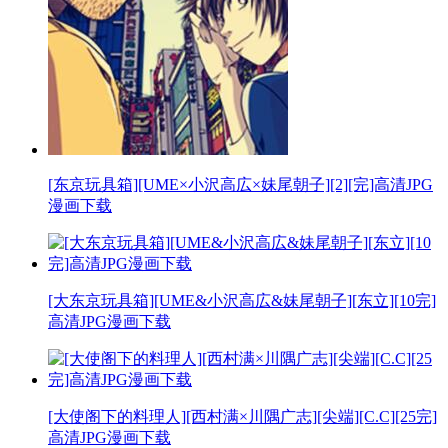
[东京玩具箱][UME×小沢高広×妹尾朝子][2][完]高清JPG
漫画下载
[大东京玩具箱][UME&小沢高広&妹尾朝子][东立][10完]
高清JPG漫画下载
[大使阁下的料理人][西村满×川隅广志][尖端][C.C][25完]
高清JPG漫画下载