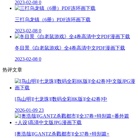
2023-02-08
0
三打乌龙镇（6册）PDF连环画下载
2023-02-08
0
冬目景《白老鼠游戏》全4卷高清中文PDF漫画下载
2023-02-08
0
热评文章
[鸟山明][七龙珠][数码全彩8K版][全42卷]中
2026-01-09
23
[奥浩哉][GANTZ杀戮都市][全37卷+特别篇+