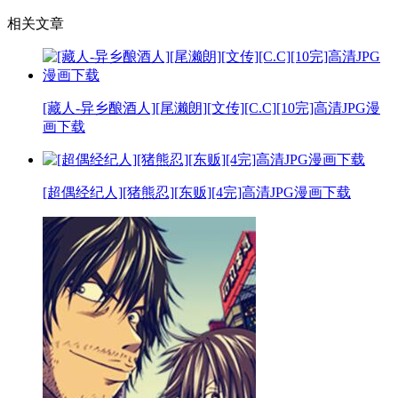
相关文章
[藏人-异乡酿酒人][尾濑朗][文传][C.C][10完]高清JPG漫
画下载
[超偶经纪人][猪熊忍][东贩][4完]高清JPG漫画下载