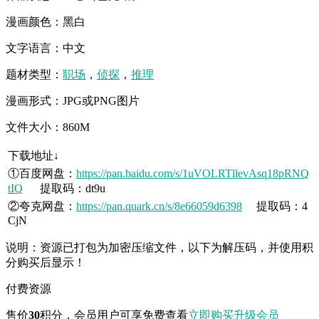
漫画颜色：黑白
文字语言：中文
题材类型：
职场
，
侦探
，
推理
漫画形式：JPG或PNG图片
文件大小：860M
下载地址↓
①百度网盘：
https://pan.baidu.com/s/1uVOLRTllevAsq18pRNQ
tIQ
提取码：dt9u
②夸克网盘：
https://pan.quark.cn/s/8e66059d6398
提取码：4
CjN
说明：资源已打包为加密压缩文件，以下为解压码，并使用积
分购买后显示！
付费资源
售价
30
积分
，会员用户可享免费查看
立即购买
升级会员