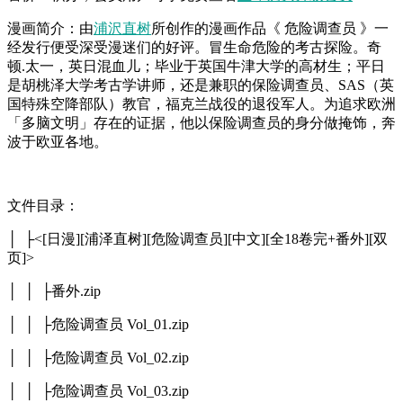
漫画简介：由
浦沢直树
所创作的漫画作品《 危险调查员 》一
经发行便受深受漫迷们的好评。冒生命危险的考古探险。奇
顿.太一，英日混血儿；毕业于英国牛津大学的高材生；平日
是胡桃泽大学考古学讲师，还是兼职的保险调查员、SAS（英
国特殊空降部队）教官，福克兰战役的退役军人。为追求欧洲
「多脑文明」存在的证据，他以保险调查员的身分做掩饰，奔
波于欧亚各地。
文件目录：
│ ├<[日漫][浦泽直树][危险调查员][中文][全18卷完+番外][双
页]>
│ │ ├番外.zip
│ │ ├危险调查员 Vol_01.zip
│ │ ├危险调查员 Vol_02.zip
│ │ ├危险调查员 Vol_03.zip