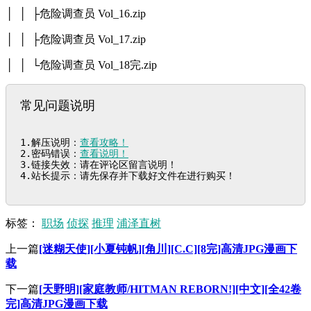
│ │ ├危险调查员 Vol_16.zip
│ │ ├危险调查员 Vol_17.zip
│ │ └危险调查员 Vol_18完.zip
常见问题说明
1.解压说明：
查看攻略！
2.密码错误：
查看说明！
3.链接失效：请在评论区留言说明！

4.站长提示：请先保存并下载好文件在进行购买！
标签：
职场
侦探
推理
浦泽直树
上一篇
[迷糊天使][小夏钝帆][角川][C.C][8完]高清JPG漫画下
载
下一篇
[天野明][家庭教师/HITMAN REBORN!][中文][全42卷
完]高清JPG漫画下载