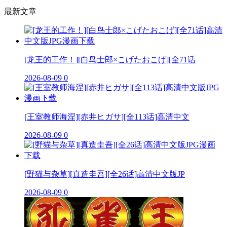
最新文章
[龙王的工作！][白鸟士郎×こげたおこげ][全71话
2026-08-09
0
[王室教师海涅][赤井ヒガサ][全113话]高清中文
2026-08-09
0
[野猫与杂草][真造圭吾][全26话]高清中文版JP
2026-08-09
0