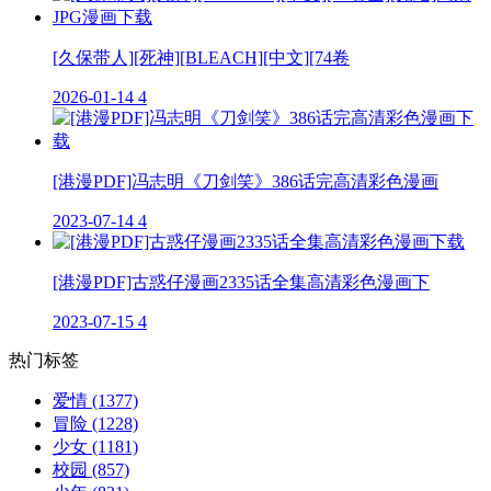
[久保带人][死神][BLEACH][中文][74卷
2026-01-14
4
[港漫PDF]冯志明《刀剑笑》386话完高清彩色漫画
2023-07-14
4
[港漫PDF]古惑仔漫画2335话全集高清彩色漫画下
2023-07-15
4
热门标签
爱情
(1377)
冒险
(1228)
少女
(1181)
校园
(857)