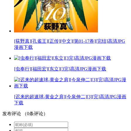
[荻野真][孔雀王][正传][中文][第01-17卷][完结]高清JPG
漫画下载
[虫奉行][福田宏][东立][3完]高清JPG漫画下载
[迟来的超速球-黄金之肩][今泉伸二][3][完]高清JPG漫画
下载
发布评论
（
0
条评论）