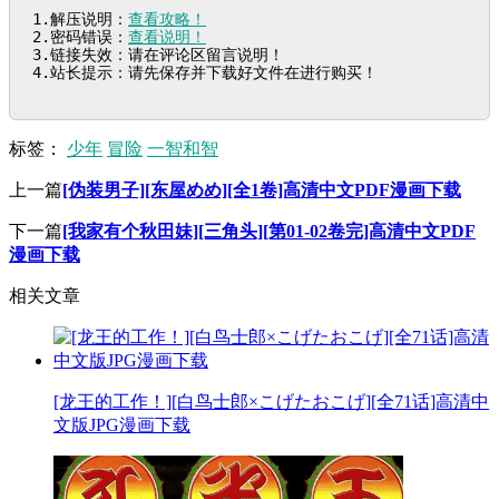
1.解压说明：
查看攻略！
2.密码错误：
查看说明！
3.链接失效：请在评论区留言说明！

4.站长提示：请先保存并下载好文件在进行购买！
标签：
少年
冒险
一智和智
上一篇
[伪装男子][东屋めめ][全1卷]高清中文PDF漫画下载
下一篇
[我家有个秋田妹][三角头][第01-02卷完]高清中文PDF
漫画下载
相关文章
[龙王的工作！][白鸟士郎×こげたおこげ][全71话]高清中
文版JPG漫画下载