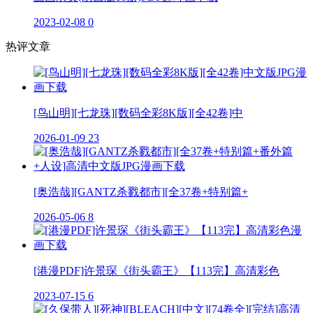
2023-02-08
0
热评文章
[鸟山明][七龙珠][数码全彩8K版][全42卷]中
2026-01-09
23
[奥浩哉][GANTZ杀戮都市][全37卷+特别篇+
2026-05-06
8
[港漫PDF]许景琛《街头霸王》【113完】高清彩色
2023-07-15
6