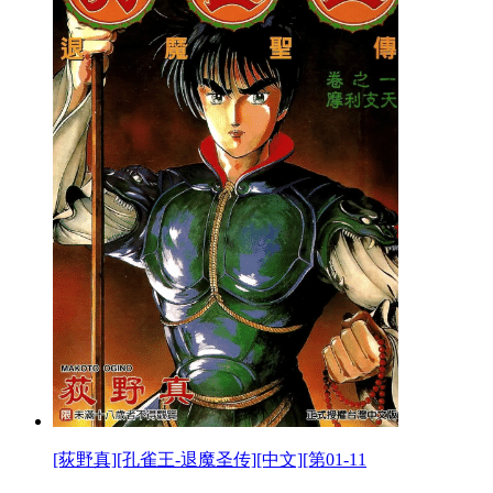
[荻野真][孔雀王-退魔圣传][中文][第01-11