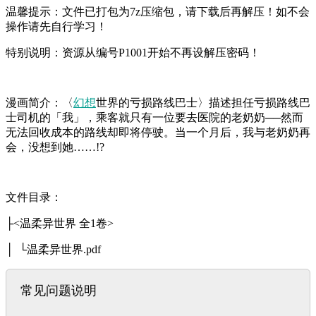
温馨提示：文件已打包为7z压缩包，请下载后再解压！如不会
操作请先自行学习！
特别说明：资源从编号P1001开始不再设解压密码！
漫画简介：〈
幻想
世界的亏损路线巴士〉描述担任亏损路线巴
士司机的「我」，乘客就只有一位要去医院的老奶奶──然而
无法回收成本的路线却即将停驶。当一个月后，我与老奶奶再
会，没想到她……!?
文件目录：
├<温柔异世界 全1卷>
│ └温柔异世界.pdf
常见问题说明