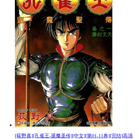
[荻野真][孔雀王-退魔圣传][中文][第01-11卷][完结]高清