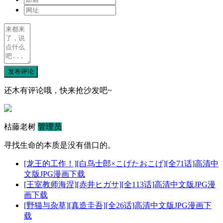
发布评论
还木有评论哦，快来抢沙发吧~
枯藤老树
管理员
寻找生命的本质是没有借口的。
[龙王的工作！][白鸟士郎×こげたおこげ][全71话]高清中
文版JPG漫画下载
[王室教师海涅][赤井ヒガサ][全113话]高清中文版JPG漫
画下载
[野猫与杂草][真造圭吾][全26话]高清中文版JPG漫画下
载