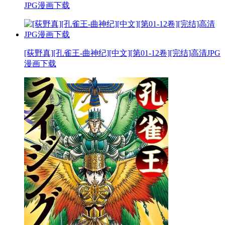
JPG漫画下载
[荻野真][孔雀王-曲神纪][中文][第01-12卷][完结]高清JPG
漫画下载