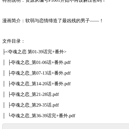
特别说明：资源从编号P1001开始不再设解压密码！
漫画简介：软弱与恋情缔造了最凶残的男子——！
文件目录：
├<夺魂之恋 第01-39话完+番外>
│ ├夺魂之恋_第01-06话+番外.pdf
│ ├夺魂之恋_第07-13话+番外.pdf
│ ├夺魂之恋_第14-20话+番外.pdf
│ ├夺魂之恋_第21-28话.pdf
│ ├夺魂之恋_第29-35话.pdf
│ └夺魂之恋_第36-39话完+番外.pdf