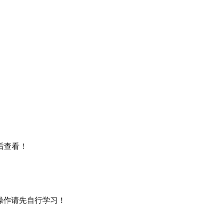
后查看！
操作请先自行学习！