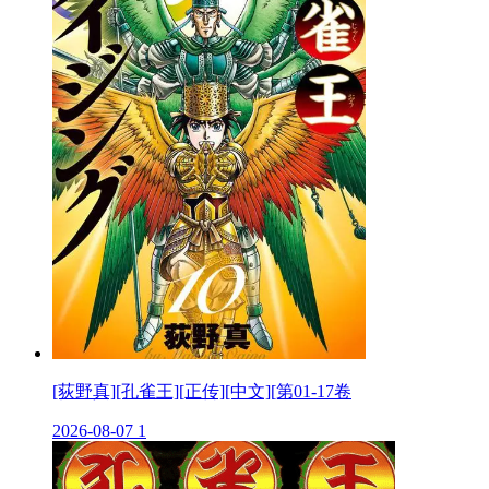
[荻野真][孔雀王][正传][中文][第01-17卷
2026-08-07
1