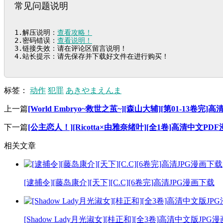
常见问题说明
1.解压说明：
查看攻略！
2.密码错误：
查看说明！
3.链接失效：请在评论区留言说明！

4.站长提示：请先保存并下载好文件在进行购买！
标签：
动作
犯罪
あきやまえんま
上一篇
[World Embryo~救世之茧~][森山大辅][第01-13卷完
下一篇
[公主恋人！][Ricotta×由雅奈绪叶][全1卷]高清中文PD
相关文章
[逮捕令][藤岛康介][天下][C.C][6卷完]高清JPG漫画下载
[Shadow Lady月光淑女][桂正和][全3卷]高清中文版JPG