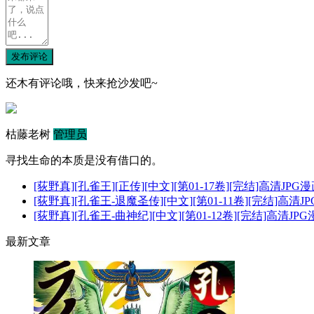
发布评论
还木有评论哦，快来抢沙发吧~
枯藤老树
管理员
寻找生命的本质是没有借口的。
[荻野真][孔雀王][正传][中文][第01-17卷][完结]高清JPG
[荻野真][孔雀王-退魔圣传][中文][第01-11卷][完结]高清
[荻野真][孔雀王-曲神纪][中文][第01-12卷][完结]高清JP
最新文章