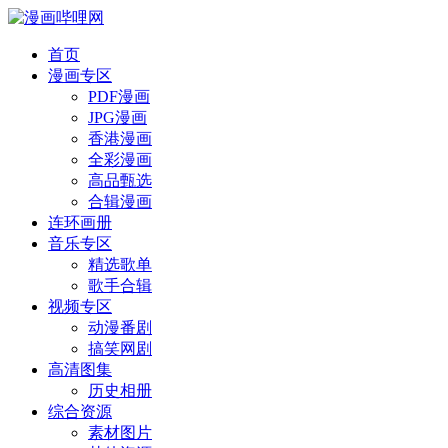
首页
漫画专区
PDF漫画
JPG漫画
香港漫画
全彩漫画
高品甄选
合辑漫画
连环画册
音乐专区
精选歌单
歌手合辑
视频专区
动漫番剧
搞笑网剧
高清图集
历史相册
综合资源
素材图片