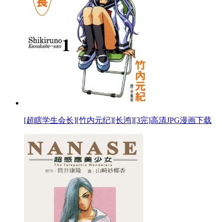
[超瞎学生会长][竹内元纪][长鸿][3完]高清JPG漫画下载