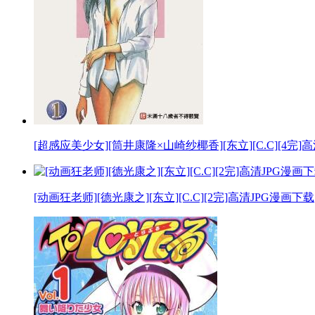
[超感应美少女][筒井康隆×山崎纱椰香][东立][C.C][4完]
[动画狂老师][德光康之][东立][C.C][2完]高清JPG漫画下载