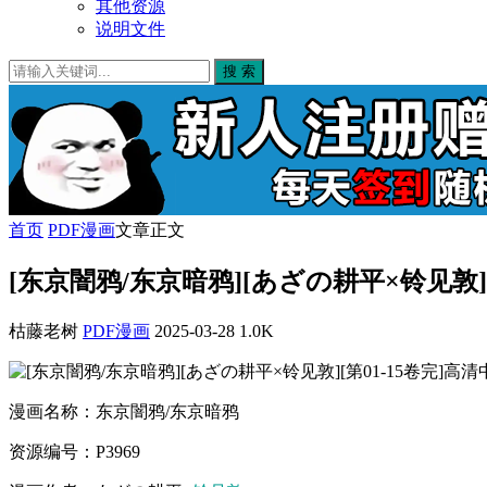
其他资源
说明文件
搜 索
首页
PDF漫画
文章正文
[东京闇鸦/东京暗鸦][あざの耕平×铃见敦]
枯藤老树
PDF漫画
2025-03-28
1.0K
漫画名称：东京闇鸦/东京暗鸦
资源编号：P3969