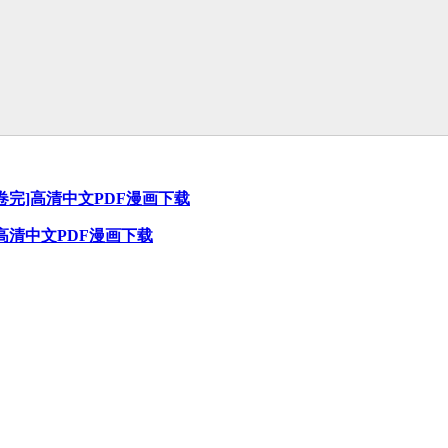
01-03卷完]高清中文PDF漫画下载
完]高清中文PDF漫画下载