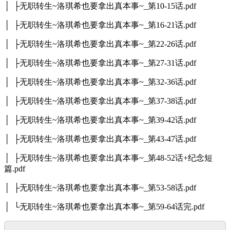
│ ├无职转生~洛琪希也要拿出真本事~_第10-15话.pdf
│ ├无职转生~洛琪希也要拿出真本事~_第16-21话.pdf
│ ├无职转生~洛琪希也要拿出真本事~_第22-26话.pdf
│ ├无职转生~洛琪希也要拿出真本事~_第27-31话.pdf
│ ├无职转生~洛琪希也要拿出真本事~_第32-36话.pdf
│ ├无职转生~洛琪希也要拿出真本事~_第37-38话.pdf
│ ├无职转生~洛琪希也要拿出真本事~_第39-42话.pdf
│ ├无职转生~洛琪希也要拿出真本事~_第43-47话.pdf
│ ├无职转生~洛琪希也要拿出真本事~_第48-52话+纪念短
篇.pdf
│ ├无职转生~洛琪希也要拿出真本事~_第53-58话.pdf
│ └无职转生~洛琪希也要拿出真本事~_第59-64话完.pdf