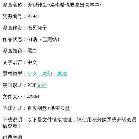
漫画名称：无职转生~洛琪希也要拿出真本事~
资源编号：P3941
漫画作者：石见翔子
作品状态：64话（已完结）
漫画颜色：黑白
文字语言：中文
题材类型：
少女
，
魔幻
，
魔法
漫画形式：PDF
文档
文件大小：498M
下载方式：百度网盘+迅雷云盘
下载说明：以下是文件链接地址，请使用积分购买或升级会员
后查看！
付费资源