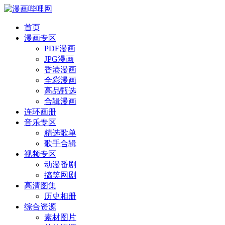
首页
漫画专区
PDF漫画
JPG漫画
香港漫画
全彩漫画
高品甄选
合辑漫画
连环画册
音乐专区
精选歌单
歌手合辑
视频专区
动漫番剧
搞笑网剧
高清图集
历史相册
综合资源
素材图片