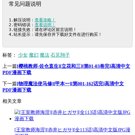
常见问题说明
1.解压说明：
查看攻略！
2.密码错误：
查看说明！
3.链接失效：请在评论区留言说明！

4.站长提示：请先保存并下载好文件在进行购买！
标签：
少女
魔幻
魔法
石见翔子
上一篇
[樱桃教师-佐仓直生][立花和三][第01-03卷完]高清中文
PDF漫画下载
下一篇
[物理魔法使马修][甲本一][第001-162话完]高清中文
PDF漫画下载
相关文章
[王室教师海涅][赤井ヒガサ][全113话]高清中文版JPG漫