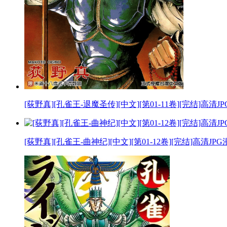
[荻野真][孔雀王-退魔圣传][中文][第01-11卷][完结]高清
[荻野真][孔雀王-曲神纪][中文][第01-12卷][完结]高清JP