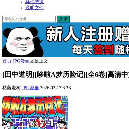
其他资源
说明文件
搜 索
首页
JPG漫画
文章正文
[田中道明][哆啦A梦历险记][全6卷]高清
枯藤老树
JPG漫画
2026-02-13
6.3K