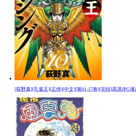
[荻野真][孔雀王][正传][中文][第01-17卷][完结]高清JPG