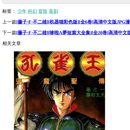
标签：
少年
科幻
冒险
喜剧
上一篇
[藤子·F·不二雄][机器猫彩色版][全6卷]高清中文版JPG
下一篇
[藤子·F·不二雄][哆啦A夢短篇大全集][全20卷]高清中文
相关文章