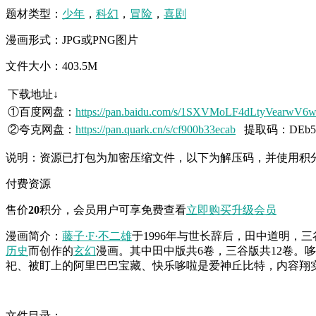
题材类型：
少年
，
科幻
，
冒险
，
喜剧
漫画形式：JPG或PNG图片
文件大小：403.5M
下载地址↓
①百度网盘：
https://pan.baidu.com/s/1SXVMoLF4dLtyVearwV6
②夸克网盘：
https://pan.quark.cn/s/cf900b33ecab
提取码：DEb5
说明：资源已打包为加密压缩文件，以下为解压码，并使用积
付费资源
售价
20
积分
，会员用户可享免费查看
立即购买
升级会员
漫画简介：
藤子·F·不二雄
于1996年与世长辞后，田中道明，
历史
而创作的
玄幻
漫画。其中田中版共6卷，三谷版共12卷。
祀、被盯上的阿里巴巴宝藏、快乐哆啦是爱神丘比特，内容翔
文件目录：