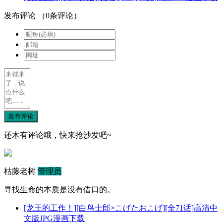
发布评论
（
0
条评论）
发布评论
还木有评论哦，快来抢沙发吧~
枯藤老树
管理员
寻找生命的本质是没有借口的。
[龙王的工作！][白鸟士郎×こげたおこげ][全71话]高清中
文版JPG漫画下载