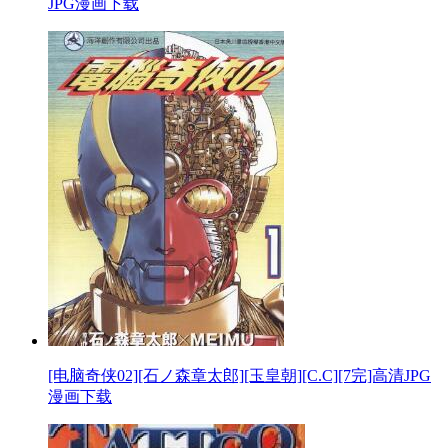
JPG漫画下载
[电脑奇侠02][石ノ森章太郎][玉皇朝][C.C][7完]高清JPG
漫画下载