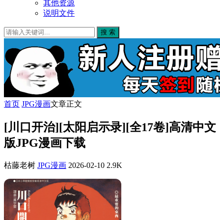
其他资源
说明文件
搜 索
首页
JPG漫画
文章正文
[川口开治][太阳启示录][全17卷]高清中文
版JPG漫画下载
枯藤老树
JPG漫画
2026-02-10
2.9K