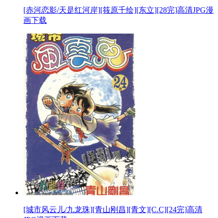
[赤河恋影/天是红河岸][筱原千绘][东立][28完]高清JPG漫
画下载
[城市风云儿/九龙珠][青山刚昌][青文][C.C][24完]高清