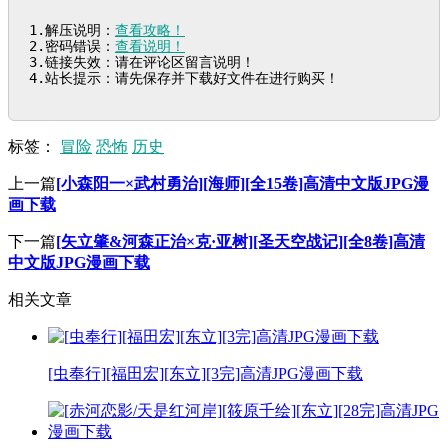
1.解压说明：
查看攻略！
2.密码错误：
查看说明！
3.链接失效：请在评论区留言说明！

4.站长提示：请先保存并下载好文件在进行购买！
标签：
冒险
恐怖
历史
上一篇
[小森阳一×武村勇治][海师][全15卷]高清中文版JPG漫
画下载
下一篇
[矢立肇&河森正治×克·亚树][圣天空战记][全8卷]高清
中文版JPG漫画下载
相关文章
[虫奉行][福田宏][东立][3完]高清JPG漫画下载