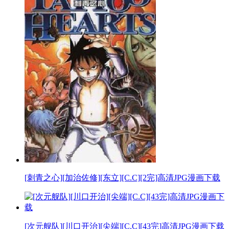
[刺青之心][加治佐修][东立][C.C][2完]高清JPG漫画下载
[次元舰队][川口开治][尖端][C.C][43完]高清JPG漫画下载