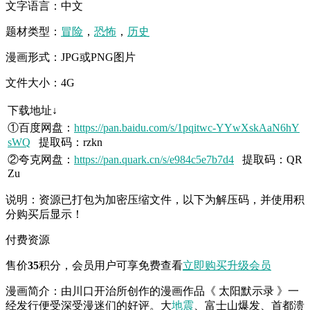
文字语言：中文
题材类型：
冒险
，
恐怖
，
历史
漫画形式：JPG或PNG图片
文件大小：4G
下载地址↓
①百度网盘：
https://pan.baidu.com/s/1pqitwc-YYwXskAaN6hY
sWQ
提取码：rzkn
②夸克网盘：
https://pan.quark.cn/s/e984c5e7b7d4
提取码：QR
Zu
说明：资源已打包为加密压缩文件，以下为解压码，并使用积
分购买后显示！
付费资源
售价
35
积分
，会员用户可享免费查看
立即购买
升级会员
漫画简介：由川口开治所创作的漫画作品《 太阳默示录 》一
经发行便受深受漫迷们的好评。大
地震
、富士山爆发、首都溃