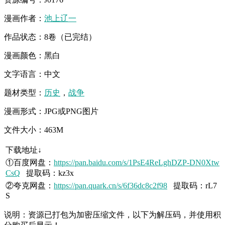
漫画作者：
池上辽一
作品状态：8卷（已完结）
漫画颜色：黑白
文字语言：中文
题材类型：
历史
，
战争
漫画形式：JPG或PNG图片
文件大小：463M
下载地址↓
①百度网盘：
https://pan.baidu.com/s/1PsE4ReLghDZP-DN0Xtw
CsQ
提取码：kz3x
②夸克网盘：
https://pan.quark.cn/s/6f36dc8c2f98
提取码：rL7
S
说明：资源已打包为加密压缩文件，以下为解压码，并使用积