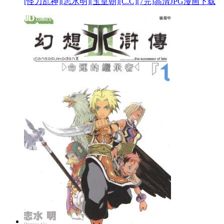
[怪力乱神][志水明][玉皇朝][C.C][7完]高清JPG漫画下载