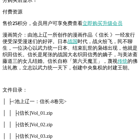
分购买后显示！
付费资源
售价
25
积分
，会员用户可享免费查看
立即购买
升级会员
漫画简介：由池上辽一所创作的漫画作品《 信长 》一经发行
便受深受漫迷们的好评。日本
战国
时代，战火纷飞，民不聊
生，一位决心以武力统一日本、结束乱世的枭雄出现，他就是
织田信长。信长是尾张的战国大名织田信秀的嫡子，与美浓斋
藤道三的女儿结婚。信长自称「第六天魔王」，蔑视
传统
的佛
法礼教，立志以武力统一天下，创建中央集权的封建王朝。
文件目录：
│ ├<池上辽一：信长-8卷完>
│ │ ├[信长]Vol_01.zip
│ │ ├[信长]Vol_02.zip
│ │ ├[信长]Vol_03.zip