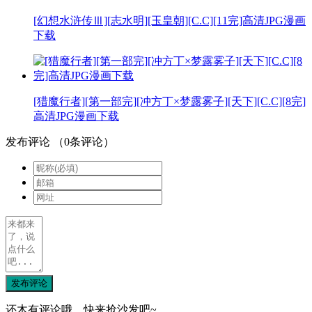
[幻想水浒传Ⅲ][志水明][玉皇朝][C.C][11完]高清JPG漫画
下载
[猎魔行者][第一部完][冲方丁×梦露雾子][天下][C.C][8完]
高清JPG漫画下载
发布评论
（
0
条评论）
发布评论
还木有评论哦，快来抢沙发吧~