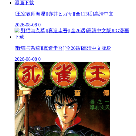
[王室教师海涅][赤井ヒガサ][全113话]高清中文
2026-08-08
0
[野猫与杂草][真造圭吾][全26话]高清中文版JP
2026-08-08
0