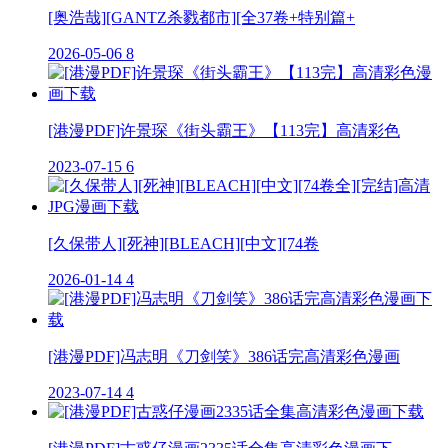
[奥浩哉][GANTZ杀戮都市][全37卷+特别篇+
2026-05-06
8
[港漫PDF]许景琛《街头霸王》【113完】高清彩色
2023-07-15
6
[久保带人][死神][BLEACH][中文][74卷
2026-01-14
4
[港漫PDF]冯志明《刀剑笑》386话完高清彩色漫画
2023-07-14
4