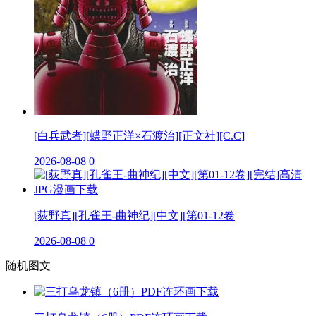
[白兵武者][蝶野正洋×石渡治][正文社][C.C]
2026-08-08
0
[荻野真][孔雀王-曲神纪][中文][第01-12卷
2026-08-08
0
随机图文