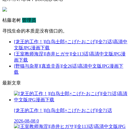
枯藤老树
管理员
寻找生命的本质是没有借口的。
[龙王的工作！][白鸟士郎×こげたおこげ][全71话]高清中
文版JPG漫画下载
[王室教师海涅][赤井ヒガサ][全113话]高清中文版JPG漫
画下载
[野猫与杂草][真造圭吾][全26话]高清中文版JPG漫画下
载
最新文章
[龙王的工作！][白鸟士郎×こげたおこげ][全71话
2026-08-08
0