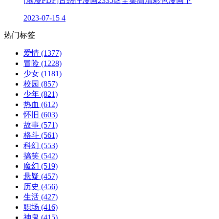
[港漫PDF]古惑仔漫画2335话全集高清彩色漫画下
2023-07-15
4
热门标签
爱情
(1377)
冒险
(1228)
少女
(1181)
校园
(857)
少年
(821)
热血
(612)
怀旧
(603)
故事
(571)
格斗
(561)
科幻
(553)
搞笑
(542)
魔幻
(519)
悬疑
(457)
历史
(456)
生活
(427)
职场
(416)
神鬼
(415)