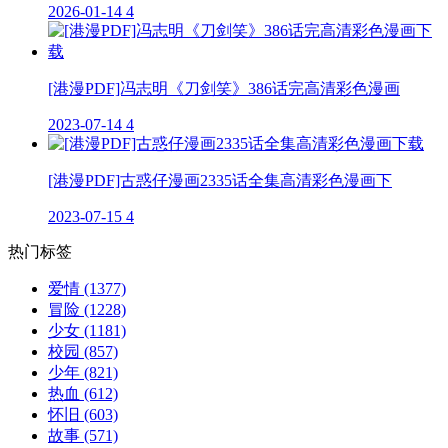
2026-01-14
4
[港漫PDF]冯志明《刀剑笑》386话完高清彩色漫画
2023-07-14
4
[港漫PDF]古惑仔漫画2335话全集高清彩色漫画下
2023-07-15
4
热门标签
爱情
(1377)
冒险
(1228)
少女
(1181)
校园
(857)
少年
(821)
热血
(612)
怀旧
(603)
故事
(571)