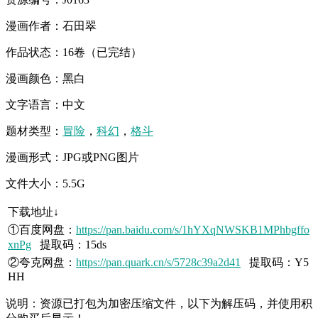
漫画作者：石田翠
作品状态：16卷（已完结）
漫画颜色：黑白
文字语言：中文
题材类型：
冒险
，
科幻
，
格斗
漫画形式：JPG或PNG图片
文件大小：5.5G
下载地址↓
①百度网盘：
https://pan.baidu.com/s/1hYXqNWSKB1MPhbgffo
xnPg
提取码：15ds
②夸克网盘：
https://pan.quark.cn/s/5728c39a2d41
提取码：Y5
HH
说明：资源已打包为加密压缩文件，以下为解压码，并使用积