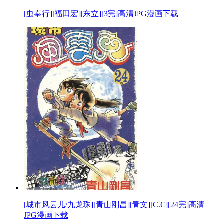
[虫奉行][福田宏][东立][3完]高清JPG漫画下载
[城市风云儿/九龙珠][青山刚昌][青文][C.C][24完]高清
JPG漫画下载