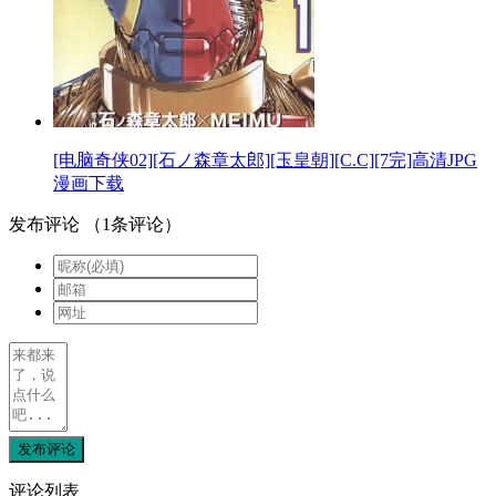
[电脑奇侠02][石ノ森章太郎][玉皇朝][C.C][7完]高清JPG
漫画下载
发布评论
（
1
条评论）
发布评论
评论列表