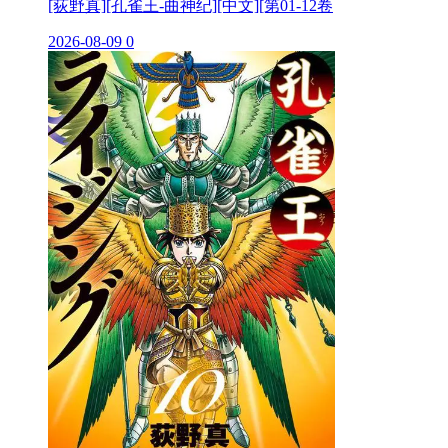
[荻野真][孔雀王-曲神纪][中文][第01-12卷
2026-08-09
0