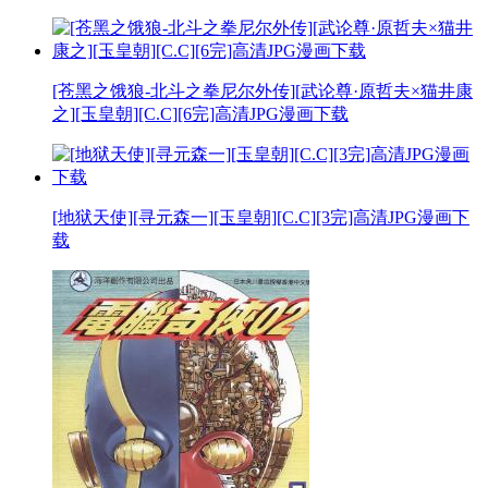
[苍黑之饿狼-北斗之拳尼尔外传][武论尊·原哲夫×猫井康
之][玉皇朝][C.C][6完]高清JPG漫画下载
[地狱天使][寻元森一][玉皇朝][C.C][3完]高清JPG漫画下
载