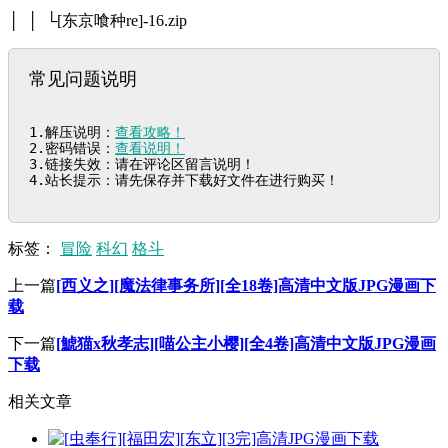
│ │ └[东京喰种re]-16.zip
常见问题说明
1.解压说明：
查看攻略！
2.密码错误：
查看说明！
3.链接失效：请在评论区留言说明！

4.站长提示：请先保存并下载好文件在进行购买！
标签：
冒险
科幻
格斗
上一篇
[西义之][魔法律事务所][全18卷]高清中文版JPG漫画下
载
下一篇
[鯱猫x秋孝志][喵公主小樱][全4卷]高清中文版JPG漫画
下载
相关文章