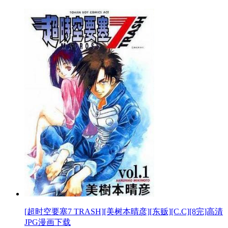
[超时空要塞7 TRASH][美树本晴彦][东贩][C.C][8完]高清
JPG漫画下载