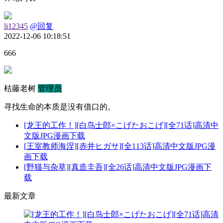
li12345
@回复
2022-12-06 10:18:51
666
枯藤老树
管理员
寻找生命的本质是没有借口的。
[龙王的工作！][白鸟士郎×こげたおこげ][全71话]高清中
文版JPG漫画下载
[王室教师海涅][赤井ヒガサ][全113话]高清中文版JPG漫
画下载
[野猫与杂草][真造圭吾][全26话]高清中文版JPG漫画下
载
最新文章