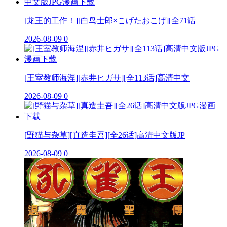
[龙王的工作！][白鸟士郎×こげたおこげ][全71话
2026-08-09
0
[王室教师海涅][赤井ヒガサ][全113话]高清中文
2026-08-09
0
[野猫与杂草][真造圭吾][全26话]高清中文版JP
2026-08-09
0