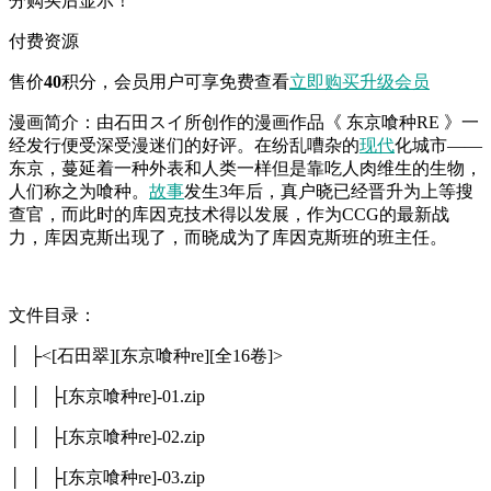
分购买后显示！
付费资源
售价
40
积分
，会员用户可享免费查看
立即购买
升级会员
漫画简介：由石田スイ所创作的漫画作品《 东京喰种RE 》一
经发行便受深受漫迷们的好评。在纷乱嘈杂的
现代
化城市——
东京，蔓延着一种外表和人类一样但是靠吃人肉维生的生物，
人们称之为喰种。
故事
发生3年后，真户晓已经晋升为上等搜
查官，而此时的库因克技术得以发展，作为CCG的最新战
力，库因克斯出现了，而晓成为了库因克斯班的班主任。
文件目录：
│ ├<[石田翠][东京喰种re][全16卷]>
│ │ ├[东京喰种re]-01.zip
│ │ ├[东京喰种re]-02.zip
│ │ ├[东京喰种re]-03.zip