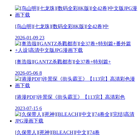
[鸟山明][七龙珠][数码全彩8K版][全42卷]中
2026-01-09
23
[奥浩哉][GANTZ杀戮都市][全37卷+特别篇+
2026-05-06
8
[港漫PDF]许景琛《街头霸王》【113完】高清彩色
2023-07-15
6
[久保带人][死神][BLEACH][中文][74卷