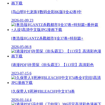
[鸟山明][七龙珠][数码全彩8K版][全42卷]中
2026-01-09
23
[奥浩哉][GANTZ杀戮都市][全37卷+特别篇+
2026-05-06
8
[港漫PDF]许景琛《街头霸王》【113完】高清彩色
2023-07-15
6
[久保带人][死神][BLEACH][中文][74卷
2026-01-14
4