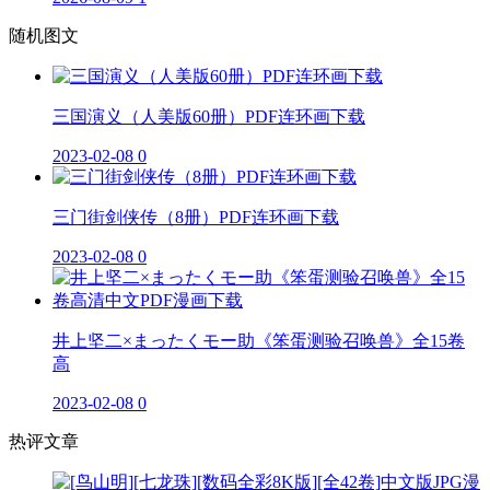
随机图文
三国演义（人美版60册）PDF连环画下载
2023-02-08
0
三门街剑侠传（8册）PDF连环画下载
2023-02-08
0
井上坚二×まったくモー助《笨蛋测验召唤兽》全15卷
高
2023-02-08
0
热评文章