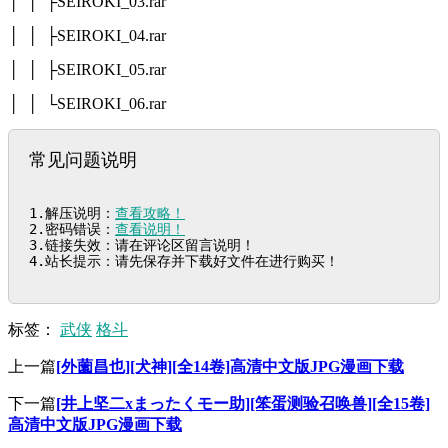
│ │ ├SEIROKI_03.rar
│ │ ├SEIROKI_04.rar
│ │ ├SEIROKI_05.rar
│ │ └SEIROKI_06.rar
常见问题说明
1.解压说明：
查看攻略！
2.密码错误：
查看说明！
3.链接失效：请在评论区留言说明！

4.站长提示：请先保存并下载好文件在进行购买！
标签：
武侠
格斗
上一篇
[外薗昌也][犬神][全14卷]高清中文版JPG漫画下载
下一篇
[井上坚二xまったくモー助][笨蛋测验召唤兽][全15卷]
高清中文版JPG漫画下载