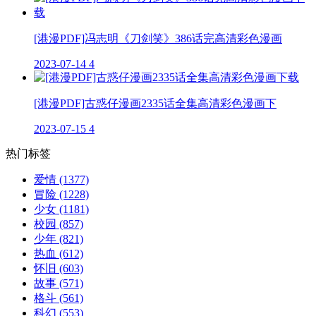
[港漫PDF]冯志明《刀剑笑》386话完高清彩色漫画
2023-07-14
4
[港漫PDF]古惑仔漫画2335话全集高清彩色漫画下
2023-07-15
4
热门标签
爱情
(1377)
冒险
(1228)
少女
(1181)
校园
(857)
少年
(821)
热血
(612)
怀旧
(603)
故事
(571)
格斗
(561)
科幻
(553)