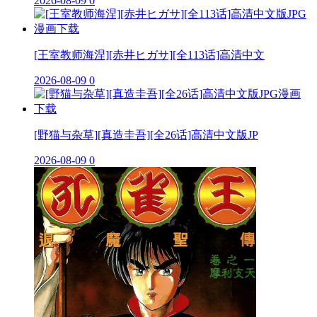
2026-08-09
0
[王室教师海涅][赤井ヒガサ][全113话]高清中文
2026-08-09
0
[野猫与杂草][真造圭吾][全26话]高清中文版JP
2026-08-09
0