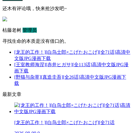
还木有评论哦，快来抢沙发吧~
枯藤老树
管理员
寻找生命的本质是没有借口的。
[龙王的工作！][白鸟士郎×こげたおこげ][全71话]高清中
文版JPG漫画下载
[王室教师海涅][赤井ヒガサ][全113话]高清中文版JPG漫
画下载
[野猫与杂草][真造圭吾][全26话]高清中文版JPG漫画下
载
最新文章
[龙王的工作！][白鸟士郎×こげたおこげ][全71话