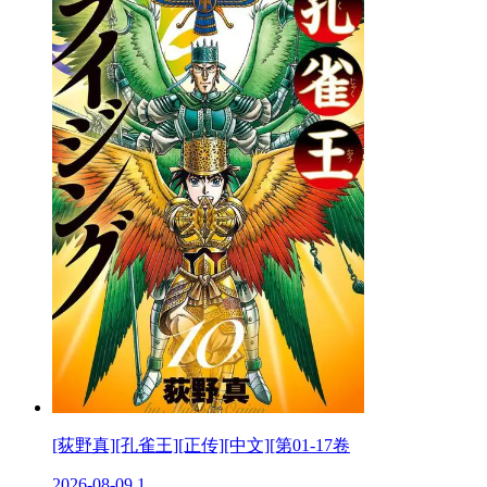
[荻野真][孔雀王][正传][中文][第01-17卷
2026-08-09
1