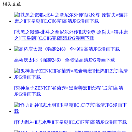
相关文章
[苍黑之饿狼-北斗之拳尼尔外传][武论尊·原哲夫×猫井康
之][玉皇朝][C.C][6完]高清JPG漫画下载
高桥庆太郎《强袭246》 全49话高清JPG漫画下载
[鬼神童子ZENKI][谷菊秀×黑岩善宏][长鸿][12完]高清
JPG漫画下载
[怪力乱神][志水明][玉皇朝][C.C][7完]高清JPG漫画下载