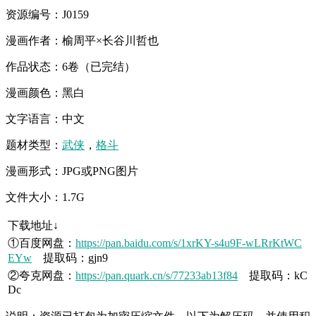
资源编号：J0159
漫画作者：榆周平×长谷川哲也
作品状态：6卷（已完结）
漫画颜色：黑白
文字语言：中文
题材类型：
武侠
，
格斗
漫画形式：JPG或PNG图片
文件大小：1.7G
下载地址↓
①百度网盘：
https://pan.baidu.com/s/1xrKY-s4u9F-wLRrKtWC
EYw
提取码：gjn9
②夸克网盘：
https://pan.quark.cn/s/77233ab13f84
提取码：kC
Dc