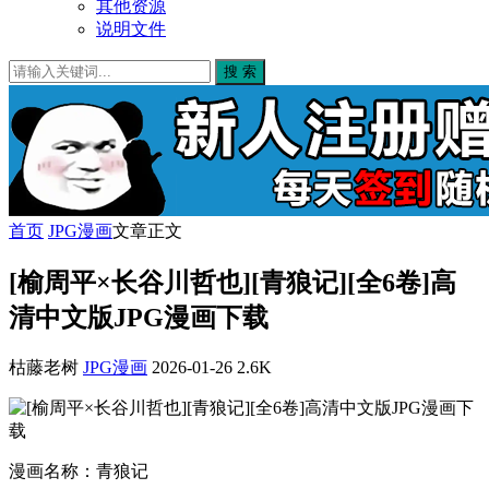
其他资源
说明文件
搜 索
首页
JPG漫画
文章正文
[榆周平×长谷川哲也][青狼记][全6卷]高
清中文版JPG漫画下载
枯藤老树
JPG漫画
2026-01-26
2.6K
漫画名称：青狼记