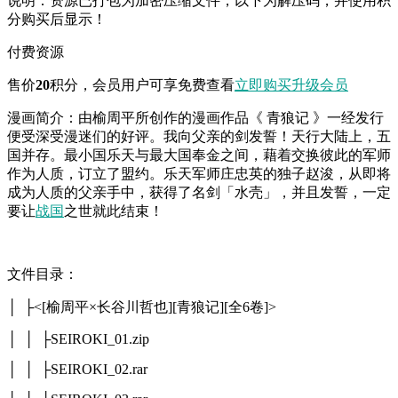
说明：资源已打包为加密压缩文件，以下为解压码，并使用积
分购买后显示！
付费资源
售价
20
积分
，会员用户可享免费查看
立即购买
升级会员
漫画简介：由榆周平所创作的漫画作品《 青狼记 》一经发行
便受深受漫迷们的好评。我向父亲的剑发誓！天行大陆上，五
国并存。最小国乐天与最大国奉金之间，藉着交换彼此的军师
作为人质，订立了盟约。乐天军师庄忠英的独子赵浚，从即将
成为人质的父亲手中，获得了名剑「水壳」，并且发誓，一定
要让
战国
之世就此结束！
文件目录：
│ ├<[榆周平×长谷川哲也][青狼记][全6卷]>
│ │ ├SEIROKI_01.zip
│ │ ├SEIROKI_02.rar