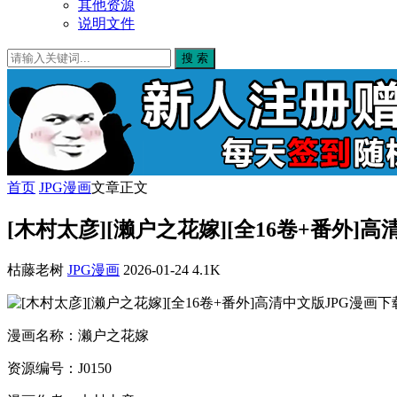
其他资源
说明文件
搜 索
首页
JPG漫画
文章正文
[木村太彦][濑户之花嫁][全16卷+番外]
枯藤老树
JPG漫画
2026-01-24
4.1K
漫画名称：濑户之花嫁
资源编号：J0150