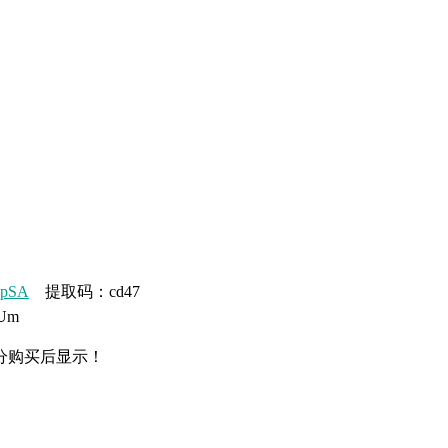
MpSA
提取码：cd47
Um
分购买后显示！