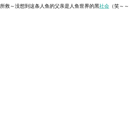
鱼所救～没想到这条人鱼的父亲是人鱼世界的黑
社会
（笑～～