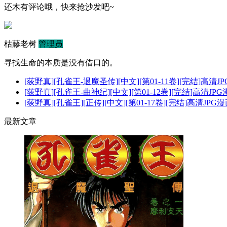
还木有评论哦，快来抢沙发吧~
枯藤老树
管理员
寻找生命的本质是没有借口的。
[荻野真][孔雀王-退魔圣传][中文][第01-11卷][完结]高清
[荻野真][孔雀王-曲神纪][中文][第01-12卷][完结]高清JP
[荻野真][孔雀王][正传][中文][第01-17卷][完结]高清JPG
最新文章