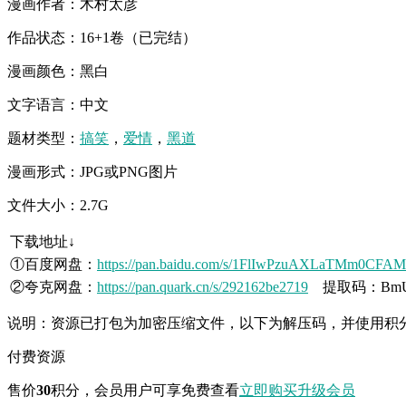
漫画作者：木村太彦
作品状态：16+1卷（已完结）
漫画颜色：黑白
文字语言：中文
题材类型：
搞笑
，
爱情
，
黑道
漫画形式：JPG或PNG图片
文件大小：2.7G
下载地址↓
①百度网盘：
https://pan.baidu.com/s/1FlIwPzuAXLaTMm0CFA
②夸克网盘：
https://pan.quark.cn/s/292162be2719
提取码：Bm
说明：资源已打包为加密压缩文件，以下为解压码，并使用积
付费资源
售价
30
积分
，会员用户可享免费查看
立即购买
升级会员