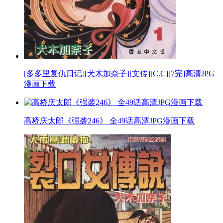
[多多里复仇日记][犬木加奈子][文传][C.C][7完]高清JPG
漫画下载
高桥庆太郎《强袭246》 全49话高清JPG漫画下载