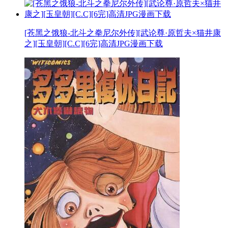
[苍黑之饿狼-北斗之拳尼尔外传][武论尊·原哲夫×猫井康
之][玉皇朝][C.C][6完]高清JPG漫画下载