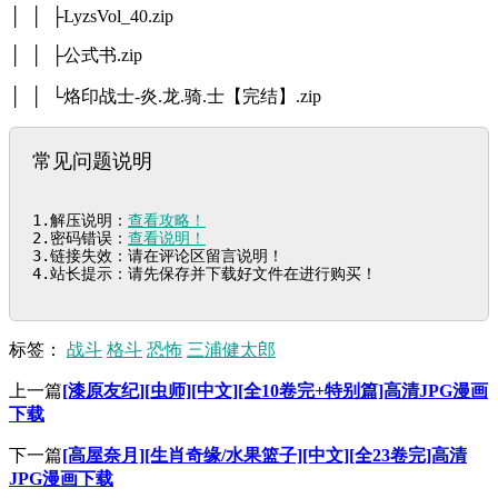
│ │ ├LyzsVol_40.zip
│ │ ├公式书.zip
│ │ └烙印战士-炎.龙.骑.士【完结】.zip
常见问题说明
1.解压说明：
查看攻略！
2.密码错误：
查看说明！
3.链接失效：请在评论区留言说明！

4.站长提示：请先保存并下载好文件在进行购买！
标签：
战斗
格斗
恐怖
三浦健太郎
上一篇
[漆原友纪][虫师][中文][全10卷完+特别篇]高清JPG漫画
下载
下一篇
[高屋奈月][生肖奇缘/水果篮子][中文][全23卷完]高清
JPG漫画下载