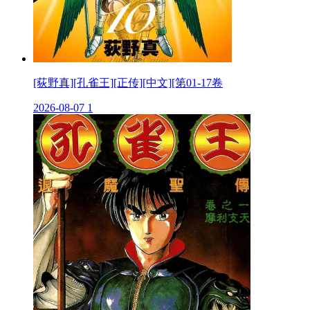
[荻野真][孔雀王][正传][中文][第01-17卷
2026-08-07
1