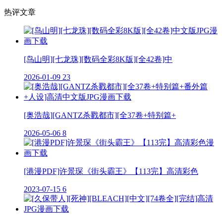
热评文章
[鸟山明][七龙珠][数码全彩8K版][全42卷]中
2026-01-09
23
[奥浩哉][GANTZ杀戮都市][全37卷+特别篇+
2026-05-06
8
[港漫PDF]许景琛《街头霸王》【113完】高清彩色
2023-07-15
6