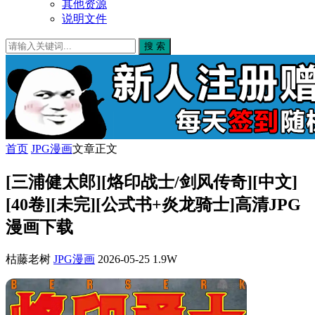
其他资源
说明文件
搜 索
首页
JPG漫画
文章正文
[三浦健太郎][烙印战士/剑风传奇][中文]
[40卷][未完][公式书+炎龙骑士]高清JPG
漫画下载
枯藤老树
JPG漫画
2026-05-25
1.9W