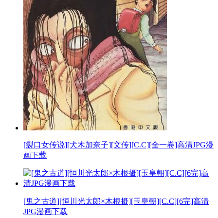
[裂口女传说][犬木加奈子][文传][C.C][全一卷]高清JPG漫
画下载
[鬼之古道][恒川光太郎×木根摄][玉皇朝][C.C][6完]高清
JPG漫画下载