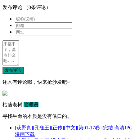
发布评论
（
0
条评论）
发布评论
还木有评论哦，快来抢沙发吧~
枯藤老树
管理员
寻找生命的本质是没有借口的。
[荻野真][孔雀王][正传][中文][第01-17卷][完结]高清JPG
漫画下载