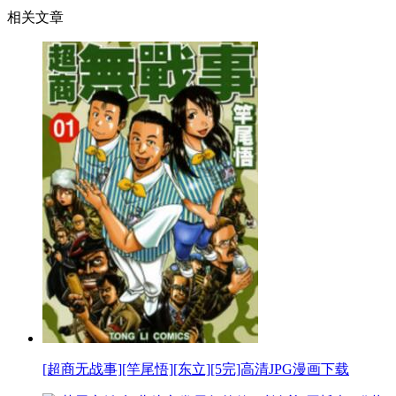
相关文章
[超商无战事][竿尾悟][东立][5完]高清JPG漫画下载