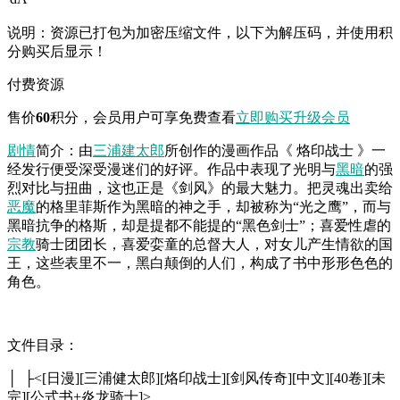
说明：资源已打包为加密压缩文件，以下为解压码，并使用积
分购买后显示！
付费资源
售价
60
积分
，会员用户可享免费查看
立即购买
升级会员
剧情
简介：由
三浦建太郎
所创作的漫画作品《 烙印战士 》一
经发行便受深受漫迷们的好评。作品中表现了光明与
黑暗
的强
烈对比与扭曲，这也正是《剑风》的最大魅力。把灵魂出卖给
恶魔
的格里菲斯作为黑暗的神之手，却被称为“光之鹰”，而与
黑暗抗争的格斯，却是提都不能提的“黑色剑士”；喜爱性虐的
宗教
骑士团团长，喜爱娈童的总督大人，对女儿产生情欲的国
王，这些表里不一，黑白颠倒的人们，构成了书中形形色色的
角色。
文件目录：
│ ├<[日漫][三浦健太郎][烙印战士][剑风传奇][中文][40卷][未
完][公式书+炎龙骑士]>