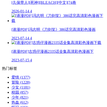
[久保带人][死神][BLEACH][中文][74卷
2026-01-14
4
[港漫PDF]冯志明《刀剑笑》386话完高清彩色漫画
2023-07-14
4
[港漫PDF]古惑仔漫画2335话全集高清彩色漫画下
2023-07-15
4
热门标签
爱情
(1377)
冒险
(1228)
少女
(1181)
校园
(857)
少年
(821)
热血
(612)