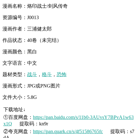
漫画名称：烙印战士/剑风传奇
资源编号：J0013
漫画作者：三浦健太郎
作品状态：40卷（未完结）
漫画颜色：黑白
文字语言：中文
题材类型：
战斗
，
格斗
，
恐怖
漫画形式：JPG或PNG图片
文件大小：5.8G
下载地址↓
①百度网盘：
https://pan.baidu.com/s/11b0-3AUvsY7BPvA1w63
x1Q
提取码：kn9r
②夸克网盘：
https://pan.quark.cn/s/4f51586765fc
提取码：s7
dA