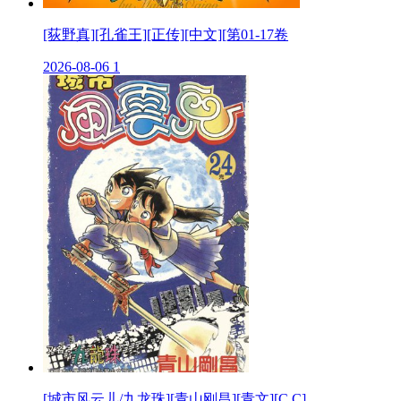
[荻野真][孔雀王][正传][中文][第01-17卷
2026-08-06
1
[城市风云儿/九龙珠][青山刚昌][青文][C.C]