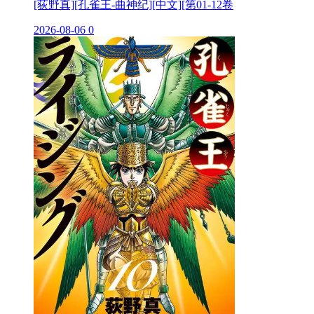
[荻野真][孔雀王-曲神纪][中文][第01-12卷
2026-08-06
0