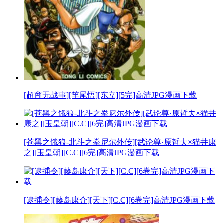
[超商无战事][竿尾悟][东立][5完]高清JPG漫画下载
[苍黑之饿狼-北斗之拳尼尔外传][武论尊·原哲夫×猫井康
之][玉皇朝][C.C][6完]高清JPG漫画下载
[逮捕令][藤岛康介][天下][C.C][6卷完]高清JPG漫画下载