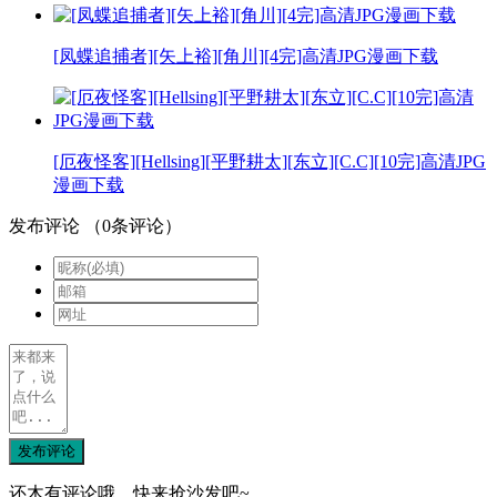
[凤蝶追捕者][矢上裕][角川][4完]高清JPG漫画下载
[厄夜怪客][Hellsing][平野耕太][东立][C.C][10完]高清JPG
漫画下载
发布评论
（
0
条评论）
发布评论
还木有评论哦，快来抢沙发吧~