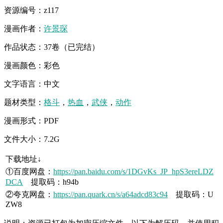
资源编号：z117
漫画作者：
许景琛
作品状态：37卷（已完结）
漫画颜色：彩色
文字语言：中文
题材类型：
格斗
，
热血
，
武侠
，
动作
漫画形式：PDF
文件大小：7.2G
下载地址↓
①百度网盘：
https://pan.baidu.com/s/1DGvKs_JP_hpS3ereLDZ
DCA
提取码：h94b
②夸克网盘：
https://pan.quark.cn/s/a64adcd83c94
提取码：U
ZW8