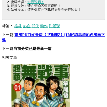
2.密码错误：
查看说明！
3.链接失效：请在评论区留言说明！

4.站长提示：请先保存并下载好文件在进行购买！
标签：
格斗
热血
武侠
动作
许景琛
上一篇
[港漫PDF]许景琛《卫斯理Z》[17卷完]高清彩色漫画下
载
下一篇
当前分类已是最新一篇
相关文章