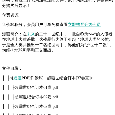
说明：资源已打包为加密压缩文件，以下为解压码，并使用积
分购买后显示！
付费资源
售价
50
积分
，会员用户可享免费查看
立即购买
升级会员
漫画简介：在
未来
的二十一世纪中，一批自称为“神”的入侵者
在地球上大肆杀戮，这残暴行为终于引起了地球人类的公愤。
于是全人类共推出十二名绝世高手，称他们为“护世十二强”，
为维护地球和平和正义而战。
文件目录：
│ ├<[
港漫
PDF]许景琛：超霸世纪合订本[37卷完]>
│ │ ├超霸世纪合订本01卷.pdf
│ │ ├超霸世纪合订本02卷.pdf
│ │ ├超霸世纪合订本03卷.pdf