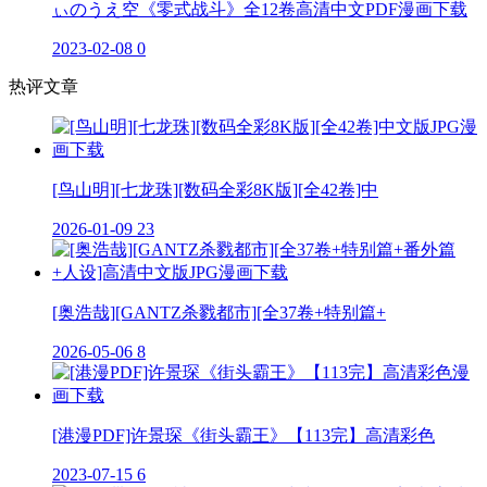
ぃのうえ空《零式战斗》全12卷高清中文PDF漫画下载
2023-02-08
0
热评文章
[鸟山明][七龙珠][数码全彩8K版][全42卷]中
2026-01-09
23
[奥浩哉][GANTZ杀戮都市][全37卷+特别篇+
2026-05-06
8
[港漫PDF]许景琛《街头霸王》【113完】高清彩色
2023-07-15
6