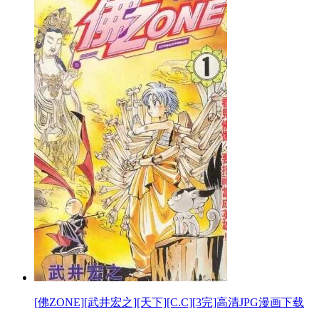
[佛ZONE][武井宏之][天下][C.C][3完]高清JPG漫画下载