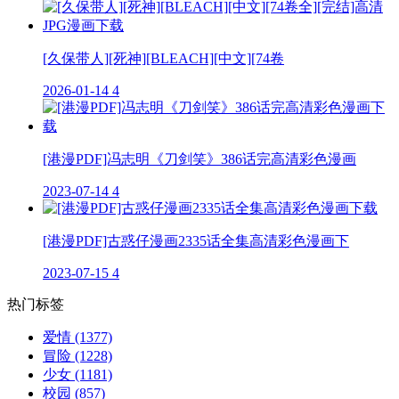
[久保带人][死神][BLEACH][中文][74卷
2026-01-14
4
[港漫PDF]冯志明《刀剑笑》386话完高清彩色漫画
2023-07-14
4
[港漫PDF]古惑仔漫画2335话全集高清彩色漫画下
2023-07-15
4
热门标签
爱情
(1377)
冒险
(1228)
少女
(1181)
校园
(857)