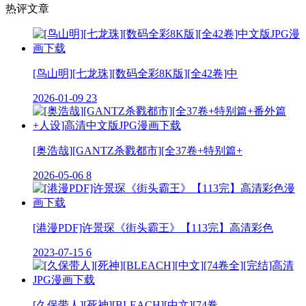
热评文章
[鸟山明][七龙珠][数码全彩8K版][全42卷]中
2026-01-09
23
[奥浩哉][GANTZ杀戮都市][全37卷+特别篇+
2026-05-06
8
[港漫PDF]许景琛《街头霸王》【113完】高清彩色
2023-07-15
6
[久保带人][死神][BLEACH][中文][74卷