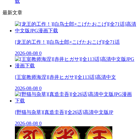
载
最新文章
[龙王的工作！][白鸟士郎×こげたおこげ][全71话
2026-08-08
0
[王室教师海涅][赤井ヒガサ][全113话]高清中文
2026-08-08
0
[野猫与杂草][真造圭吾][全26话]高清中文版JP
2026-08-08
0