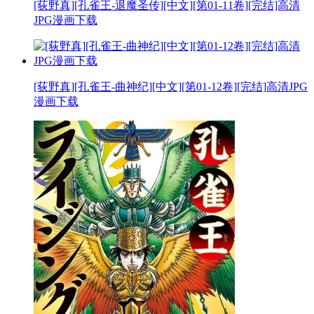
[荻野真][孔雀王-退魔圣传][中文][第01-11卷][完结]高清
JPG漫画下载
[荻野真][孔雀王-曲神纪][中文][第01-12卷][完结]高清JPG
漫画下载