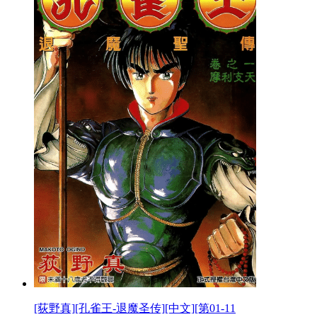
[荻野真][孔雀王-退魔圣传][中文][第01-11