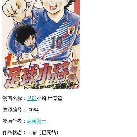
漫画名称：
足球
小將.世青篇
资源编号：J0084
漫画作者：
高桥阳一
作品状态：18卷（已完结）