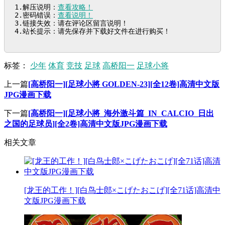
1.解压说明：
查看攻略！
2.密码错误：
查看说明！
3.链接失效：请在评论区留言说明！

4.站长提示：请先保存并下载好文件在进行购买！
标签：
少年
体育
竞技
足球
高桥阳一
足球小将
上一篇
[高桥阳一][足球小將 GOLDEN-23][全12卷]高清中文版
JPG漫画下载
下一篇
[高桥阳一][足球小將_海外激斗篇_IN_CALCIO_日出
之国的足球员][全2卷]高清中文版JPG漫画下载
相关文章
[龙王的工作！][白鸟士郎×こげたおこげ][全71话]高清中
文版JPG漫画下载