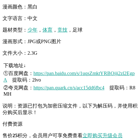
漫画颜色：黑白
文字语言：中文
题材类型：
少年
，
体育
，
竞技
，足球
漫画形式：JPG或PNG图片
文件大小：2.3G
下载地址↓
①百度网盘：
https://pan.baidu.com/s/1uqsZmktYRBOiji2zl2Egp
A
提取码：2lvo
②夸克网盘：
https://pan.quark.cn/s/acc15dd6fbc4
提取码：R8
MH
说明：资源已打包为加密压缩文件，以下为解压码，并使用积
分购买后显示！
付费资源
售价
25
积分
，会员用户可享免费查看
立即购买
升级会员