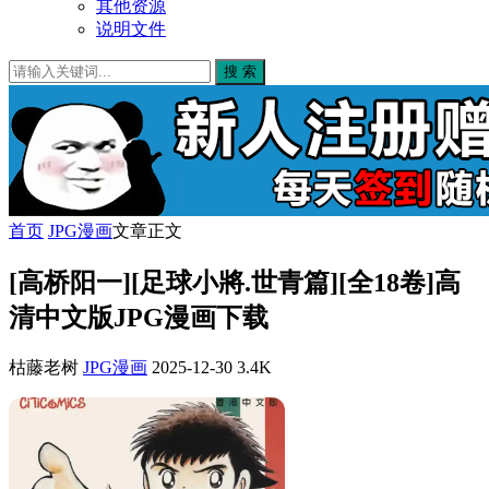
其他资源
说明文件
搜 索
首页
JPG漫画
文章正文
[高桥阳一][足球小將.世青篇][全18卷]高
清中文版JPG漫画下载
枯藤老树
JPG漫画
2025-12-30
3.4K