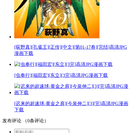
[荻野真][孔雀王][正传][中文][第01-17卷][完结]高清JPG
漫画下载
[虫奉行][福田宏][东立][3完]高清JPG漫画下载
[迟来的超速球-黄金之肩][今泉伸二][3][完]高清JPG漫画
下载
发布评论
（
0
条评论）