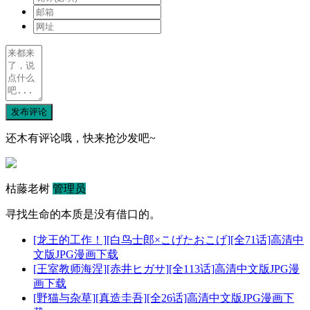
发布评论
还木有评论哦，快来抢沙发吧~
枯藤老树
管理员
寻找生命的本质是没有借口的。
[龙王的工作！][白鸟士郎×こげたおこげ][全71话]高清中
文版JPG漫画下载
[王室教师海涅][赤井ヒガサ][全113话]高清中文版JPG漫
画下载
[野猫与杂草][真造圭吾][全26话]高清中文版JPG漫画下