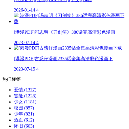
2026-01-14
4
[港漫PDF]冯志明《刀剑笑》386话完高清彩色漫画
2023-07-14
4
[港漫PDF]古惑仔漫画2335话全集高清彩色漫画下
2023-07-15
4
热门标签
爱情
(1377)
冒险
(1228)
少女
(1181)
校园
(857)
少年
(821)
热血
(612)
怀旧
(603)