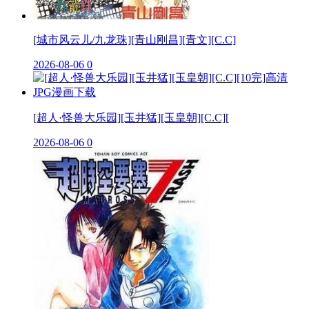
[城市风云儿/九龙珠][青山刚昌][青文][C.C]
2026-08-06
0
[超人·怪兽大乐园][玉井猛][玉皇朝][C.C][
2026-08-06
0