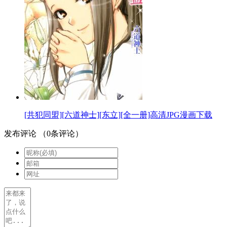
[共犯同盟][六道神士][东立][全一册]高清JPG漫画下载
发布评论
（
0
条评论）