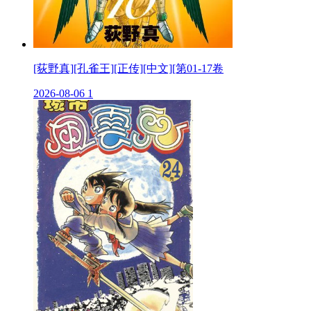
[荻野真][孔雀王][正传][中文][第01-17卷
2026-08-06
1