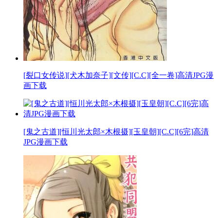
[裂口女传说][犬木加奈子][文传][C.C][全一卷]高清JPG漫
画下载
[鬼之古道][恒川光太郎×木根摄][玉皇朝][C.C][6完]高清
JPG漫画下载