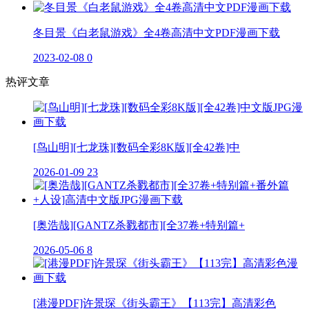
冬目景《白老鼠游戏》全4卷高清中文PDF漫画下载
2023-02-08
0
热评文章
[鸟山明][七龙珠][数码全彩8K版][全42卷]中
2026-01-09
23
[奥浩哉][GANTZ杀戮都市][全37卷+特别篇+
2026-05-06
8
[港漫PDF]许景琛《街头霸王》【113完】高清彩色