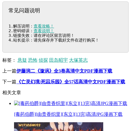
常见问题说明
1.解压说明：
查看攻略！
2.密码错误：
查看说明！
3.链接失效：请在评论区留言说明！

4.站长提示：请先保存并下载好文件在进行购买！
标签：
悬疑
恐怖
侦探
田岛昭宇
大塚英志
上一篇
伊藤润二《漩涡》全3卷高清中文PDF漫画下载
下一篇
《亡灵幻境/死囚乐园》全57话高清中文PDF漫画下载
相关文章
[毒药伯爵][由贵香织里][东立][13完]高清JPG漫画下载