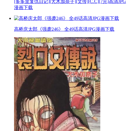
[多多里复仇日记][犬木加奈子][文传][C.C][7完]高清JPG
漫画下载
高桥庆太郎《强袭246》 全49话高清JPG漫画下载