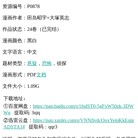
资源编号：P0878
漫画作者：田岛昭宇×大塚英志
作品状态：24卷（已完结）
漫画颜色：黑白
文字语言：中文
题材类型：
悬疑
，
恐怖
，侦探
漫画形式：PDF
文档
文件大小：1.09G
下载地址↓
①百度网盘：
https://pan.baidu.com/s/1fsdST0-5gFxW50zk-3DW
Wg
提取码: 3ujq
②迅雷云盘：
https://pan.xunlei.com/s/VNNfivdcOoxYemKkEqip
ADSTA1#
提取码：qqr3