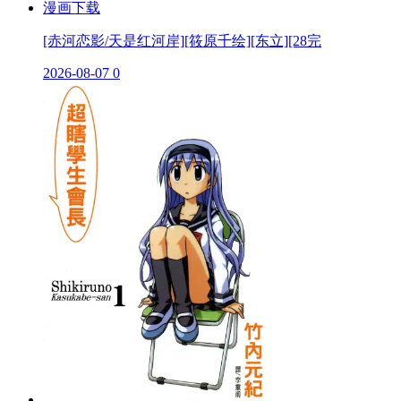
[赤河恋影/天是红河岸][筱原千绘][东立][28完
2026-08-07
0