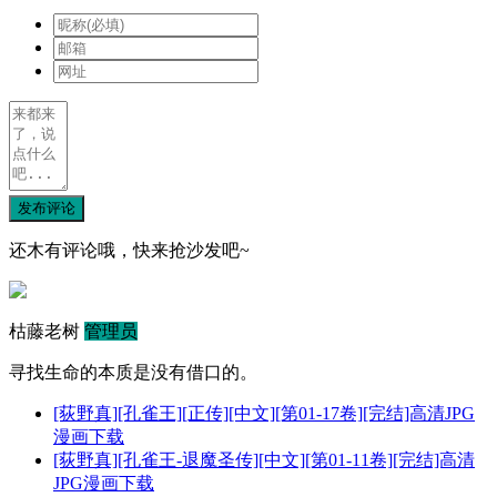
发布评论
还木有评论哦，快来抢沙发吧~
枯藤老树
管理员
寻找生命的本质是没有借口的。
[荻野真][孔雀王][正传][中文][第01-17卷][完结]高清JPG
漫画下载
[荻野真][孔雀王-退魔圣传][中文][第01-11卷][完结]高清
JPG漫画下载