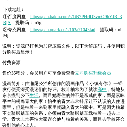
下载地址↓
①百度网盘：
https://pan.baidu.com/s/1tB7PHrlD3vmO9hYJRu3
BjA
提取码：m5gt
②夸克网盘：
https://pan.quark.cn/s/163a71043fad
提取码：ni
Mj
说明：资源已打包为加密压缩文件，以下为解压码，并使用积
分购买后显示！
付费资源
售价
35
积分
，会员用户可享免费查看
立即购买
升级会员
漫画简介：由濑尾公治所创作的漫画作品《 小镇有你 》一经
发行便受深受漫迷们的好评。枝叶柚希为了就读
高中
，特地从
东京搬到乡下
生活
。而且她寄住的并不是亲戚的家，而是素昧
平生的桐岛青大的家！怕生的青大非常排斥让不认识的人住进
家里，但是柚希一来到家里就融入青大的家中。可是因为柚希
不会骑脚踏车的关系，必须由青大骑脚踏车载柚希一起去上
学。青大非常害怕大家误会他与柚希的关系，而且去学校还会
碰到他的心上人。