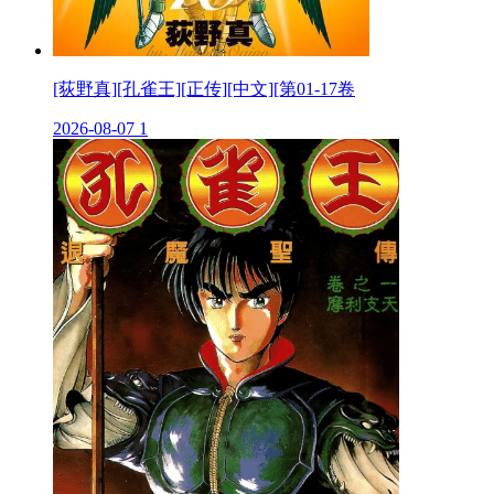
[荻野真][孔雀王][正传][中文][第01-17卷
2026-08-07
1