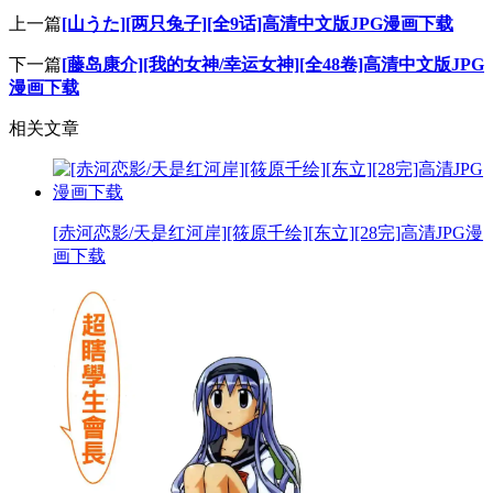
上一篇
[山うた][两只兔子][全9话]高清中文版JPG漫画下载
下一篇
[藤岛康介][我的女神/幸运女神][全48卷]高清中文版JPG
漫画下载
相关文章
[赤河恋影/天是红河岸][筱原千绘][东立][28完]高清JPG漫
画下载