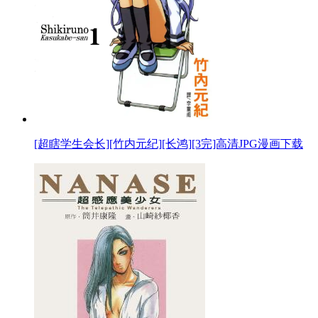
[超瞎学生会长][竹内元纪][长鸿][3完]高清JPG漫画下载