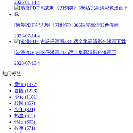
2026-01-14
4
[港漫PDF]冯志明《刀剑笑》386话完高清彩色漫画
2023-07-14
4
[港漫PDF]古惑仔漫画2335话全集高清彩色漫画下
2023-07-15
4
热门标签
爱情
(1377)
冒险
(1228)
少女
(1181)
校园
(857)
少年
(821)
热血
(612)
怀旧
(603)
故事
(571)