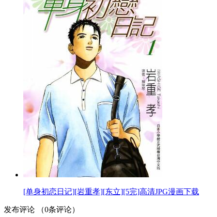
[单身初恋日记][岩重孝][东立][5完]高清JPG漫画下载
发布评论
（
0
条评论）