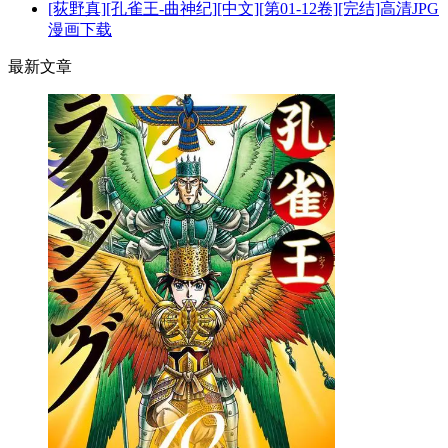
[荻野真][孔雀王-曲神纪][中文][第01-12卷][完结]高清JPG
漫画下载
最新文章