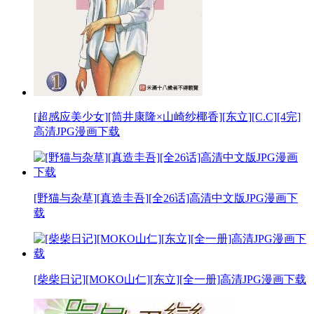
[超感应美少女][筒井康隆×山崎纱椰香][东立][C.C][4完]
高清JPG漫画下载
[野猫与杂草][真造圭吾][全26话]高清中文版JPG漫画下
载
[柴柴日记][MOKO山仁][东立][全一册]高清JPG漫画下载