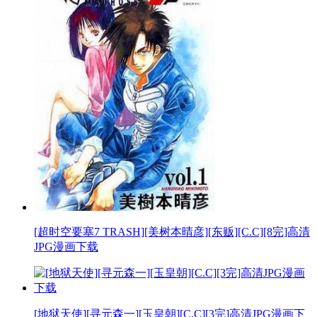
[超时空要塞7 TRASH][美树本晴彦][东贩][C.C][8完]高清
JPG漫画下载
[地狱天使][寻元森一][玉皇朝][C.C][3完]高清JPG漫画下