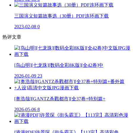
三国演义短篇故事选（30册）PDF连环画下载
2023-02-08
0
热评文章
[鸟山明][七龙珠][数码全彩8K版][全42卷]中
2026-01-09
23
[奥浩哉][GANTZ杀戮都市][全37卷+特别篇+
2026-05-06
8
[港漫PDF]许景琛《街头霸王》【113完】高清彩色