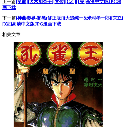
上一篇
[笑面][犬木加奈子][文传][C.C][1完]高清中文版JPG漫
画下载
下一篇
[神曲奏界-闇黑(修正版)][大追纯一&米村孝一郎][东立]
[3完]高清中文版JPG漫画下载
相关文章