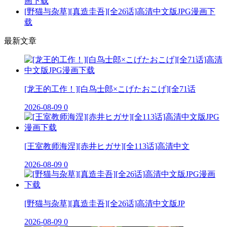
画下载
[野猫与杂草][真造圭吾][全26话]高清中文版JPG漫画下
载
最新文章
[龙王的工作！][白鸟士郎×こげたおこげ][全71话
2026-08-09
0
[王室教师海涅][赤井ヒガサ][全113话]高清中文
2026-08-09
0
[野猫与杂草][真造圭吾][全26话]高清中文版JP
2026-08-09
0