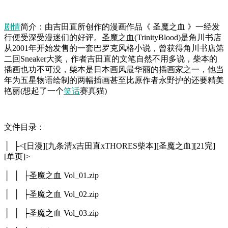
剧情
简介：由吉田直所创作的漫画作品《 圣魔之血 》一经发
行便受深受漫迷们的好评。圣魔之血(TrinityBlood)是角川书店
从2001年开始发售的一套巴罗克风格小说，曾获得角川书店第
二回Sneaker大奖，作者吉田直的文笔自然不用多说，柴本的
插画也功不可没，柴本是日本画风最华丽的插画家之一，他当
年为五星物语绘制的两幅插画甚至比原作者永野护的还要精美
艳丽(想起了一个
笑话
赛真猫)
文件目录：
│ ├<[日漫][九条清x吉田直xTHORES柴本][圣魔之血][21完]
[单页]>
│ │ ├圣魔之血 Vol_01.zip
│ │ ├圣魔之血 Vol_02.zip
│ │ ├圣魔之血 Vol_03.zip