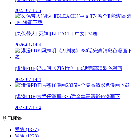
2023-07-15
6
[久保带人][死神][BLEACH][中文][74卷
2026-01-14
4
[港漫PDF]冯志明《刀剑笑》386话完高清彩色漫画
2023-07-14
4
[港漫PDF]古惑仔漫画2335话全集高清彩色漫画下
2023-07-15
4
热门标签
爱情
(1377)
冒险
(1228)