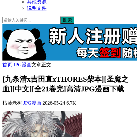
其他资源
说明文件
搜 索
首页
JPG漫画
文章正文
[九条清x吉田直xTHORES柴本][圣魔之
血][中文][全21卷完]高清JPG漫画下载
枯藤老树
JPG漫画
2026-05-24
6.7K