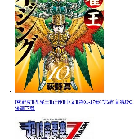
[荻野真][孔雀王][正传][中文][第01-17卷][完结]高清JPG
漫画下载