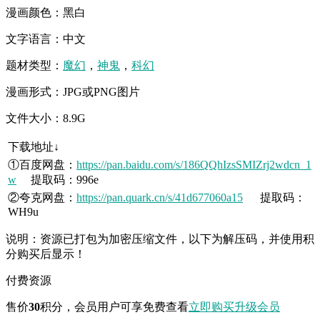
漫画颜色：黑白
文字语言：中文
题材类型：
魔幻
，
神鬼
，
科幻
漫画形式：JPG或PNG图片
文件大小：8.9G
下载地址↓
①百度网盘：
https://pan.baidu.com/s/186QQhIzsSMIZrj2wdcn_1
w
提取码：996e
②夸克网盘：
https://pan.quark.cn/s/41d677060a15
提取码：
WH9u
说明：资源已打包为加密压缩文件，以下为解压码，并使用积
分购买后显示！
付费资源
售价
30
积分
，会员用户可享免费查看
立即购买
升级会员