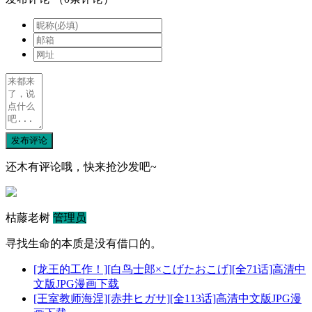
发布评论
还木有评论哦，快来抢沙发吧~
枯藤老树
管理员
寻找生命的本质是没有借口的。
[龙王的工作！][白鸟士郎×こげたおこげ][全71话]高清中
文版JPG漫画下载
[王室教师海涅][赤井ヒガサ][全113话]高清中文版JPG漫