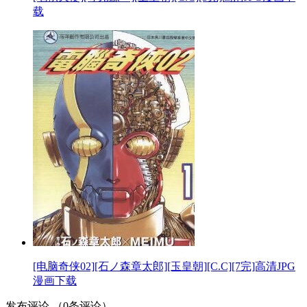
载
[电脑奇侠02][石ノ森章太郎][玉皇朝][C.C][7完]高清JPG
漫画下载
发布评论
（
0
条评论）