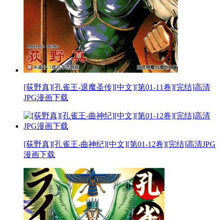
[荻野真][孔雀王-退魔圣传][中文][第01-11卷][完结]高清
JPG漫画下载
[荻野真][孔雀王-曲神纪][中文][第01-12卷][完结]高清JPG
漫画下载