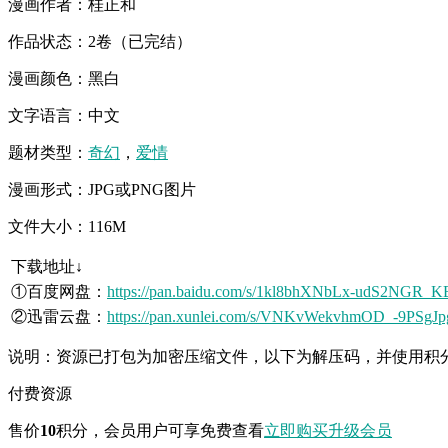
漫画作者：桂正和
作品状态：2卷（已完结）
漫画颜色：黑白
文字语言：中文
题材类型：
奇幻
，
爱情
漫画形式：JPG或PNG图片
文件大小：116M
下载地址↓
①百度网盘：
https://pan.baidu.com/s/1kl8bhXNbLx-udS2NGR_
②迅雷云盘：
https://pan.xunlei.com/s/VNKvWekvhmOD_-9PSgJ
说明：资源已打包为加密压缩文件，以下为解压码，并使用积
付费资源
售价
10
积分
，会员用户可享免费查看
立即购买
升级会员