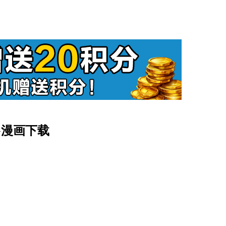
PG漫画下载