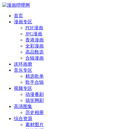
首页
漫画专区
PDF漫画
JPG漫画
香港漫画
全彩漫画
高品甄选
合辑漫画
连环画册
音乐专区
精选歌单
歌手合辑
视频专区
动漫番剧
搞笑网剧
高清图集
历史相册
综合资源
素材图片