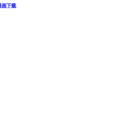
G漫画下载