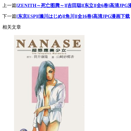
上一篇
[ZENITH～死亡图腾～][吉田聪][东立][全6卷]高清JP
下一篇
[东京ESP][濑川はじめ][角川][全16卷]高清JPG漫画下载
相关文章