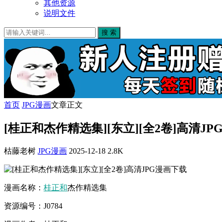
其他资源
说明文件
搜 索
首页
JPG漫画
文章正文
[桂正和杰作精选集][东立][全2卷]高清J
枯藤老树
JPG漫画
2025-12-18
2.8K
漫画名称：
桂正和
杰作精选集
资源编号：J0784