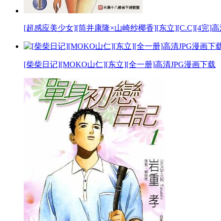
[超感应美少女][筒井康隆×山崎纱椰香][东立][C.C][4完]
[柴柴日记][MOKO山仁][东立][全一册]高清JPG漫画下载