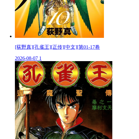
[荻野真][孔雀王][正传][中文][第01-17卷
2026-08-07
1