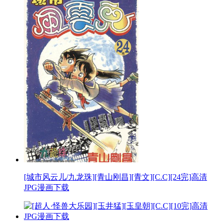
[城市风云儿/九龙珠][青山刚昌][青文][C.C][24完]高清
JPG漫画下载