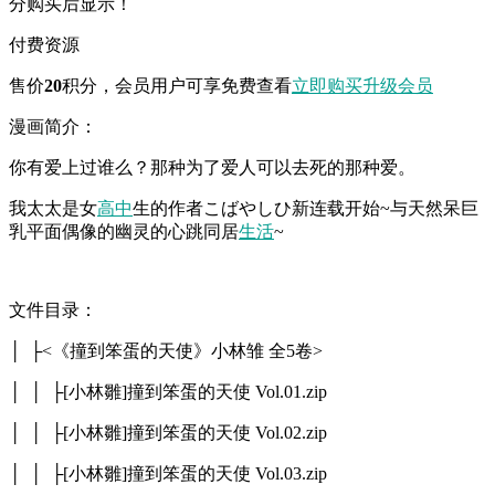
分购买后显示！
付费资源
售价
20
积分
，会员用户可享免费查看
立即购买
升级会员
漫画简介：
你有爱上过谁么？那种为了爱人可以去死的那种爱。
我太太是女
高中
生的作者こばやしひ新连载开始~与天然呆巨
乳平面偶像的幽灵的心跳同居
生活
~
文件目录：
│ ├<《撞到笨蛋的天使》小林雏 全5卷>
│ │ ├[小林雛]撞到笨蛋的天使 Vol.01.zip
│ │ ├[小林雛]撞到笨蛋的天使 Vol.02.zip
│ │ ├[小林雛]撞到笨蛋的天使 Vol.03.zip