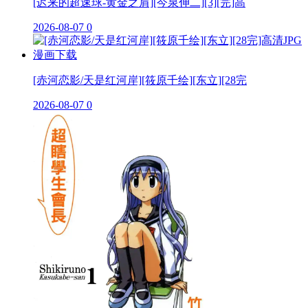
[迟来的超速球-黄金之肩][今泉伸二][3][完]高
2026-08-07
0
[赤河恋影/天是红河岸][筱原千绘][东立][28完
2026-08-07
0