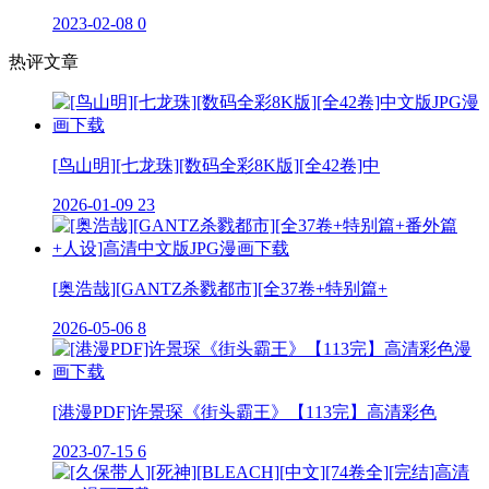
2023-02-08
0
热评文章
[鸟山明][七龙珠][数码全彩8K版][全42卷]中
2026-01-09
23
[奥浩哉][GANTZ杀戮都市][全37卷+特别篇+
2026-05-06
8
[港漫PDF]许景琛《街头霸王》【113完】高清彩色
2023-07-15
6