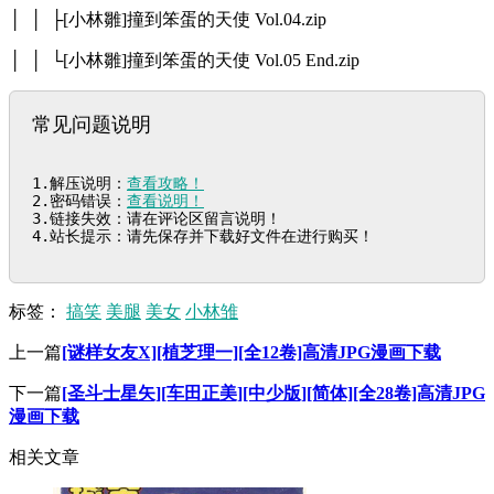
│ │ ├[小林雛]撞到笨蛋的天使 Vol.04.zip
│ │ └[小林雛]撞到笨蛋的天使 Vol.05 End.zip
常见问题说明
1.解压说明：
查看攻略！
2.密码错误：
查看说明！
3.链接失效：请在评论区留言说明！

4.站长提示：请先保存并下载好文件在进行购买！
标签：
搞笑
美腿
美女
小林雏
上一篇
[谜样女友X][植芝理一][全12卷]高清JPG漫画下载
下一篇
[圣斗士星矢][车田正美][中少版][简体][全28卷]高清JPG
漫画下载
相关文章