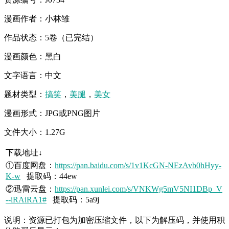
漫画作者：小林雏
作品状态：5卷（已完结）
漫画颜色：黑白
文字语言：中文
题材类型：
搞笑
，
美腿
，
美女
漫画形式：JPG或PNG图片
文件大小：1.27G
下载地址↓
①百度网盘：
https://pan.baidu.com/s/1v1KcGN-NEzAvb0hHyy-
K-w
提取码：44ew
②迅雷云盘：
https://pan.xunlei.com/s/VNKWg5mV5NI1DBp_V
--iRAiRA1#
提取码：5a9j
说明：资源已打包为加密压缩文件，以下为解压码，并使用积