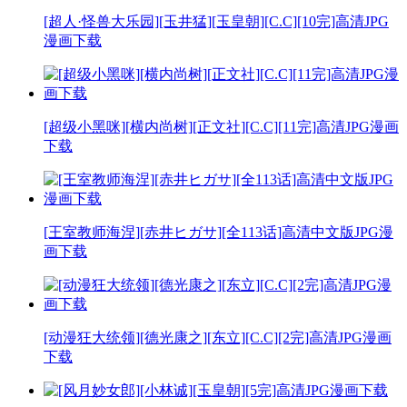
[超人·怪兽大乐园][玉井猛][玉皇朝][C.C][10完]高清JPG
漫画下载
[超级小黑咪][横内尚树][正文社][C.C][11完]高清JPG漫画
下载
[王室教师海涅][赤井ヒガサ][全113话]高清中文版JPG漫
画下载
[动漫狂大统领][德光康之][东立][C.C][2完]高清JPG漫画
下载