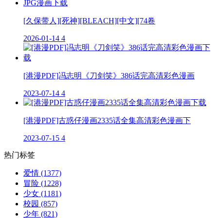
[久保带人][死神][BLEACH][中文][74卷
2026-01-14
4
[港漫PDF]冯志明《刀剑笑》386话完高清彩色漫画
2023-07-14
4
[港漫PDF]古惑仔漫画2335话全集高清彩色漫画下
2023-07-15
4
热门标签
爱情
(1377)
冒险
(1228)
少女
(1181)
校园
(857)
少年
(821)