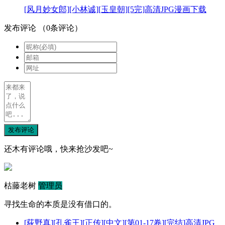
[风月妙女郎][小林诚][玉皇朝][5完]高清JPG漫画下载
发布评论
（
0
条评论）
发布评论
还木有评论哦，快来抢沙发吧~
枯藤老树
管理员
寻找生命的本质是没有借口的。
[荻野真][孔雀王][正传][中文][第01-17卷][完结]高清JPG