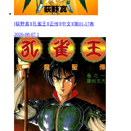
[荻野真][孔雀王][正传][中文][第01-17卷
2026-08-07
1