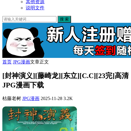
其他资源
说明文件
搜 索
首页
JPG漫画
文章正文
[封神演义][藤崎龙][东立][C.C][23完]高清
JPG漫画下载
枯藤老树
JPG漫画
2025-11-28
3.2K