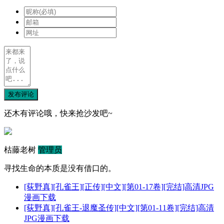
发布评论
还木有评论哦，快来抢沙发吧~
枯藤老树
管理员
寻找生命的本质是没有借口的。
[荻野真][孔雀王][正传][中文][第01-17卷][完结]高清JPG
漫画下载
[荻野真][孔雀王-退魔圣传][中文][第01-11卷][完结]高清
JPG漫画下载