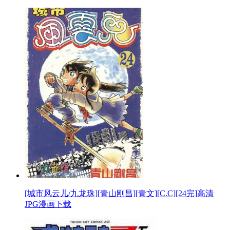
[城市风云儿/九龙珠][青山刚昌][青文][C.C][24完]高清
JPG漫画下载