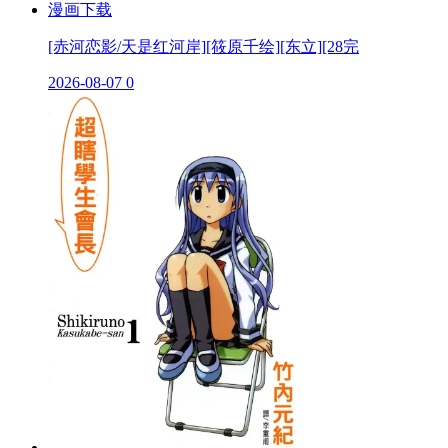
[赤河恋影/天是红河岸][筱原千绘][东立][28完
2026-08-07
0