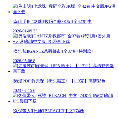
[鸟山明][七龙珠][数码全彩8K版][全42卷]中
2026-01-09
23
[奥浩哉][GANTZ杀戮都市][全37卷+特别篇+
2026-05-06
8
[港漫PDF]许景琛《街头霸王》【113完】高清彩色
2023-07-15
6
[久保带人][死神][BLEACH][中文][74卷