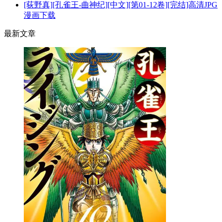
[荻野真][孔雀王-曲神纪][中文][第01-12卷][完结]高清JPG
漫画下载
最新文章