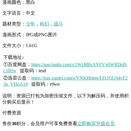
漫画颜色：黑白
文字语言：中文
题材类型：
少年
，
科幻
，
战斗
漫画形式：JPG或PNG图片
文件大小：1.61G
下载地址↓
①百度网盘：
https://pan.baidu.com/s/1WzM8xAYFVx6WRDsIS
c3JHw
提取码：iesd
②迅雷云盘：
https://pan.xunlei.com/s/VNKH0mwFZOj5U04vF2
3n_VHoA1#
提取码：r9wn
说明：资源已打包为加密压缩文件，以下为解压码，并使用积
分购买后显示！
付费资源
售价
30
积分
，会员用户可享免费查看
立即购买
升级会员