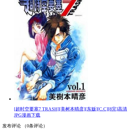
[超时空要塞7 TRASH][美树本晴彦][东贩][C.C][8完]高清
JPG漫画下载
发布评论
（
0
条评论）