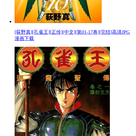
[荻野真][孔雀王][正传][中文][第01-17卷][完结]高清JPG
漫画下载