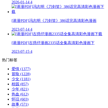
2026-01-14
4
[港漫PDF]冯志明《刀剑笑》386话完高清彩色漫画
2023-07-14
4
[港漫PDF]古惑仔漫画2335话全集高清彩色漫画下
2023-07-15
4
热门标签
爱情
(1377)
冒险
(1228)
少女
(1181)
校园
(857)
少年
(821)
热血
(612)
怀旧
(603)
故事
(571)