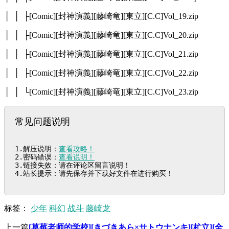
│ │ ├[Comic][封神演義][藤崎竜][東立][C.C]Vol_19.zip
│ │ ├[Comic][封神演義][藤崎竜][東立][C.C]Vol_20.zip
│ │ ├[Comic][封神演義][藤崎竜][東立][C.C]Vol_21.zip
│ │ ├[Comic][封神演義][藤崎竜][東立][C.C]Vol_22.zip
│ │ └[Comic][封神演義][藤崎竜][東立][C.C]Vol_23.zip
常见问题说明
1.解压说明：
查看攻略！
2.密码错误：
查看说明！
3.链接失效：请在评论区留言说明！

4.站长提示：请先保存并下载好文件在进行购买！
标签：
少年
科幻
战斗
藤崎龙
上一篇
[草莓老师的学校][きづきあら×サトウナンキ][杧立][全