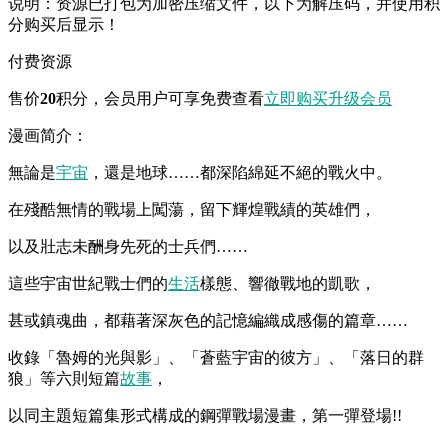
说明：资源已打包为加密压缩文件，以下为解压码，并使用积
分购买后显示！
付费资源
售价
20
积分
，会员用户可享免费查看
立即购买
升级会员
漫画简介：
無論是
宇宙
，還是地球……都深陷綿延不絕的戰火中。
在殘酷無情的戰場上闖蕩，留下輝煌戰績的英雄們，
以及壯志未酬身先死的士兵們……
這些宇宙世紀戰士們的
生活
樣態、響徹戰地的凱歌，
甚或鎮魂曲，都藉著深灰色的記憶編織成感傷的篇章……
收錄「魯姆的光與影」、「蒼藍宇宙的彼方」、「落日的群
狼」等六則短篇
故事
，
以同主題短篇集形式構成的鋼彈戰場漫畫，第一彈登場!!