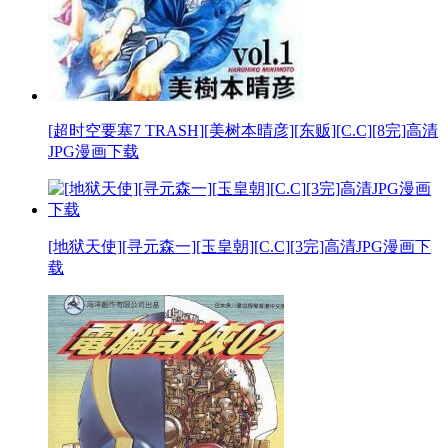
[超时空要塞7 TRASH][美树本晴彦][东贩][C.C][8完]高清
JPG漫画下载
[地狱天使][寻元森一][玉皇朝][C.C][3完]高清JPG漫画下
载