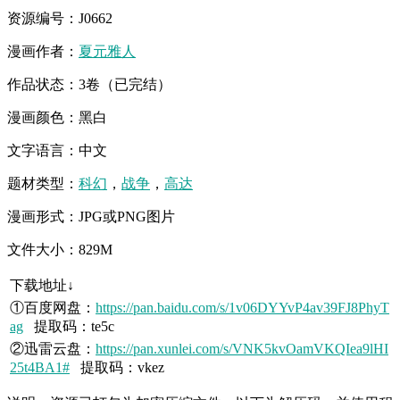
资源编号：J0662
漫画作者：
夏元雅人
作品状态：3卷（已完结）
漫画颜色：黑白
文字语言：中文
题材类型：
科幻
，
战争
，
高达
漫画形式：JPG或PNG图片
文件大小：829M
下载地址↓
①百度网盘：
https://pan.baidu.com/s/1v06DYYvP4av39FJ8PhyT
ag
提取码：te5c
②迅雷云盘：
https://pan.xunlei.com/s/VNK5kvOamVKQIea9lHI
25t4BA1#
提取码：vkez