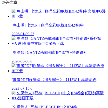
热评文章
[鸟山明][七龙珠][数码全彩8K版][全42卷]中
2026-01-09
23
[奥浩哉][GANTZ杀戮都市][全37卷+特别篇+
2026-05-06
8
[港漫PDF]许景琛《街头霸王》【113完】高清彩色
2023-07-15
6
[久保带人][死神][BLEACH][中文][74卷