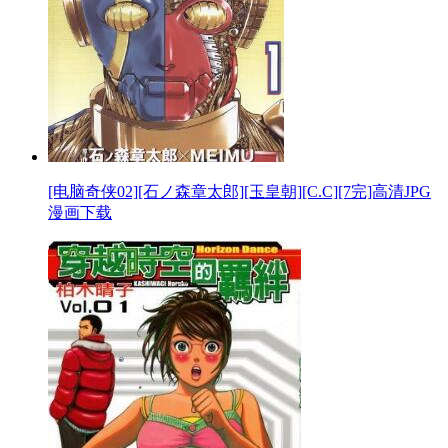
[电脑奇侠02][石ノ森章太郎][玉皇朝][C.C][7完]高清JPG
漫画下载