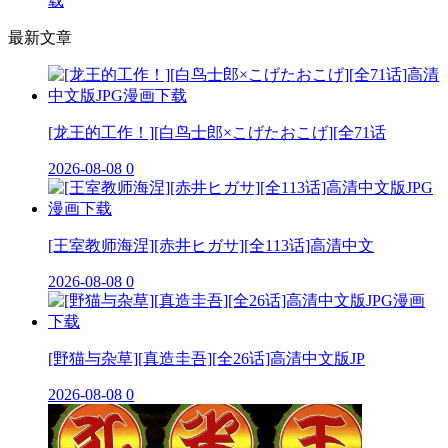
载
最新文章
[龙王的工作！][白鸟士郎×こげたおこげ][全71话
2026-08-08
0
[王室教师海涅][赤井ヒガサ][全113话]高清中文
2026-08-08
0
[野猫与杂草][真造圭吾][全26话]高清中文版JP
2026-08-08
0