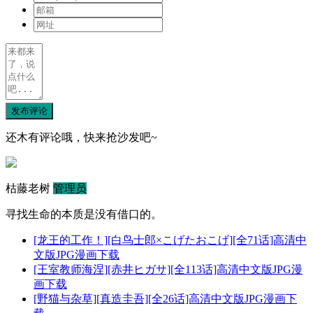
发布评论
还木有评论哦，快来抢沙发吧~
枯藤老树
管理员
寻找生命的本质是没有借口的。
[龙王的工作！][白鸟士郎×こげたおこげ][全71话]高清中
文版JPG漫画下载
[王室教师海涅][赤井ヒガサ][全113话]高清中文版JPG漫
画下载
[野猫与杂草][真造圭吾][全26话]高清中文版JPG漫画下