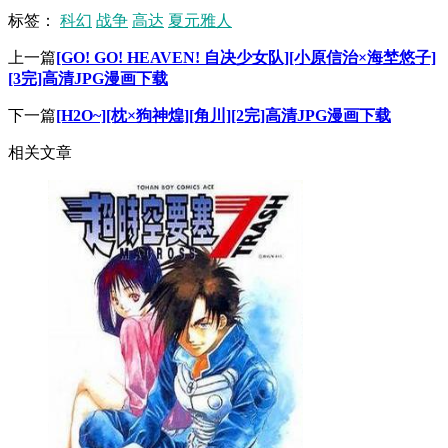
标签：
科幻
战争
高达
夏元雅人
上一篇
[GO! GO! HEAVEN! 自决少女队][小原信治×海埜悠子]
[3完]高清JPG漫画下载
下一篇
[H2O~][枕×狗神煌][角川][2完]高清JPG漫画下载
相关文章