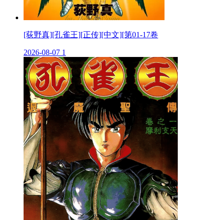
[荻野真][孔雀王][正传][中文][第01-17卷
2026-08-07
1