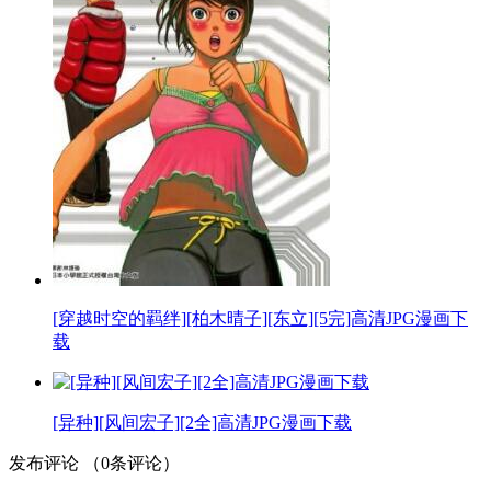
[穿越时空的羁绊][柏木晴子][东立][5完]高清JPG漫画下
载
[异种][风间宏子][2全]高清JPG漫画下载
发布评论
（
0
条评论）