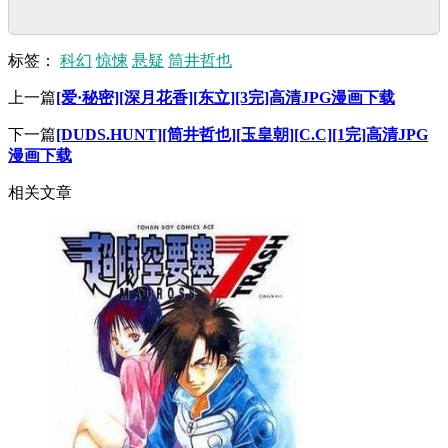
标签：
科幻
惊悚
悬疑
筒井哲也
上一篇
[爱·秘密][深月花香][东立][3完]高清JPG漫画下载
下一篇
[DUDS.HUNT][筒井哲也][玉皇朝][C.C][1完]高清JPG
漫画下载
相关文章