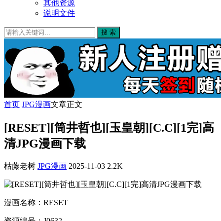
其他资源
说明文件
搜 索
首页
JPG漫画
文章正文
[RESET][筒井哲也][玉皇朝][C.C][1完]高
清JPG漫画下载
枯藤老树
JPG漫画
2025-11-03
2.2K
漫画名称：RESET
资源编号：J0632