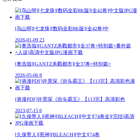
[鸟山明][七龙珠][数码全彩8K版][全42卷]中
2026-01-09
23
[奥浩哉][GANTZ杀戮都市][全37卷+特别篇+
2026-05-06
8
[港漫PDF]许景琛《街头霸王》【113完】高清彩色
2023-07-15
6
[久保带人][死神][BLEACH][中文][74卷