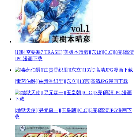
[超时空要塞7 TRASH][美树本晴彦][东贩][C.C][8完]高清
JPG漫画下载
[毒药伯爵][由贵香织里][东立][13完]高清JPG漫画下载
[地狱天使][寻元森一][玉皇朝][C.C][3完]高清JPG漫画下
载