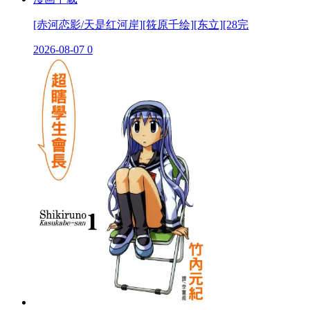
[赤河恋影/天是红河岸][筱原千绘][东立][28完
2026-08-07
0