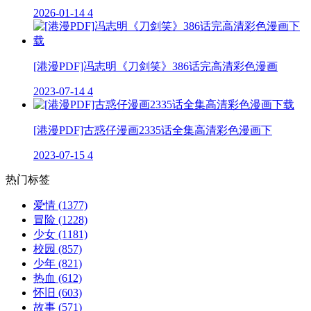
2026-01-14
4
[港漫PDF]冯志明《刀剑笑》386话完高清彩色漫画
2023-07-14
4
[港漫PDF]古惑仔漫画2335话全集高清彩色漫画下
2023-07-15
4
热门标签
爱情
(1377)
冒险
(1228)
少女
(1181)
校园
(857)
少年
(821)
热血
(612)
怀旧
(603)
故事
(571)