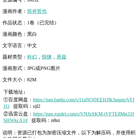
漫画作者：
筒井哲也
作品状态：1卷（已完结）
漫画颜色：黑白
文字语言：中文
题材类型：
科幻
，
惊悚
，
悬疑
漫画形式：JPG或PNG图片
文件大小：82M
下载地址↓
①百度网盘：
https://pan.baidu.com/s/11aNQDEEHJfk3aqpqjAYI
1Q
提取码：ojl2
②迅雷云盘：
https://pan.xunlei.com/s/VNJxSKM-tVFTE8Mn33J
SHWkcA1#
提取码：n8ui
说明：资源已打包为加密压缩文件，以下为解压码，并使用积