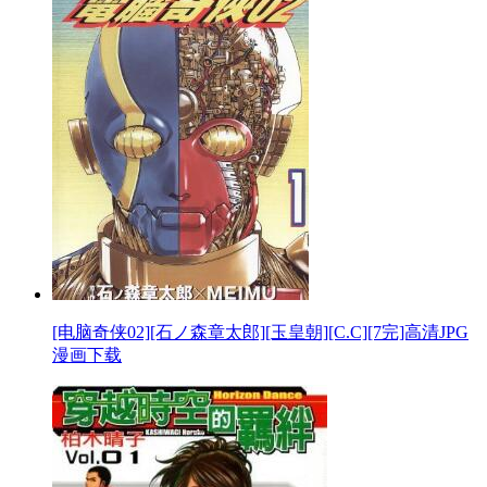
[电脑奇侠02][石ノ森章太郎][玉皇朝][C.C][7完]高清JPG
漫画下载