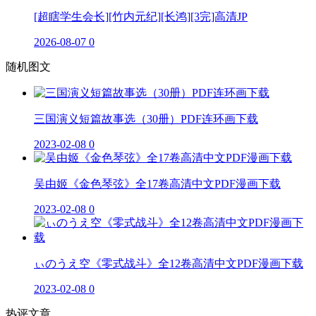
[超瞎学生会长][竹内元纪][长鸿][3完]高清JP
2026-08-07
0
随机图文
三国演义短篇故事选（30册）PDF连环画下载
2023-02-08
0
吴由姬《金色琴弦》全17卷高清中文PDF漫画下载
2023-02-08
0
ぃのうえ空《零式战斗》全12卷高清中文PDF漫画下载
2023-02-08
0
热评文章