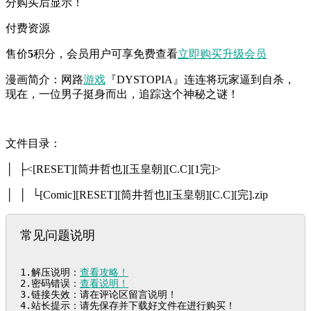
分购买后显示！
付费资源
售价
5
积分
，会员用户可享免费查看
立即购买
升级会员
漫画简介：网路
游戏
『DYSTOPIA』连连将玩家逼到自杀，
现在，一位男子挺身而出，追踪这个神秘之谜！
文件目录：
│ ├<[RESET][筒井哲也][玉皇朝][C.C][1完]>
│ │ └[Comic][RESET][筒井哲也][玉皇朝][C.C][完].zip
常见问题说明
1.解压说明：
查看攻略！
2.密码错误：
查看说明！
3.链接失效：请在评论区留言说明！

4.站长提示：请先保存并下载好文件在进行购买！