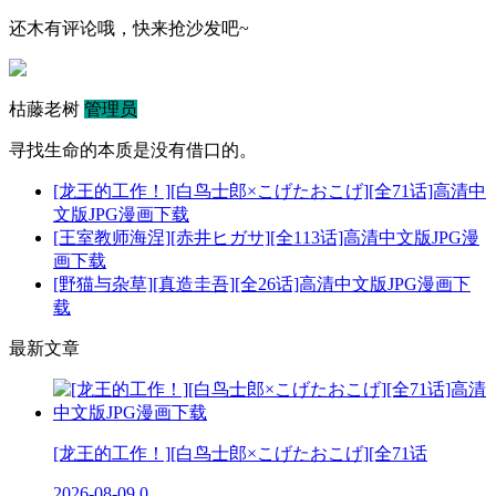
还木有评论哦，快来抢沙发吧~
枯藤老树
管理员
寻找生命的本质是没有借口的。
[龙王的工作！][白鸟士郎×こげたおこげ][全71话]高清中
文版JPG漫画下载
[王室教师海涅][赤井ヒガサ][全113话]高清中文版JPG漫
画下载
[野猫与杂草][真造圭吾][全26话]高清中文版JPG漫画下
载
最新文章
[龙王的工作！][白鸟士郎×こげたおこげ][全71话
2026-08-09
0