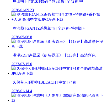
[鸟山明][七龙珠][数码全彩8K版][全42卷]中
2026-01-09
23
[奥浩哉][GANTZ杀戮都市][全37卷+特别篇+
2026-05-06
8
[港漫PDF]许景琛《街头霸王》【113完】高清彩色
2023-07-15
6
[久保带人][死神][BLEACH][中文][74卷
2026-01-14
4