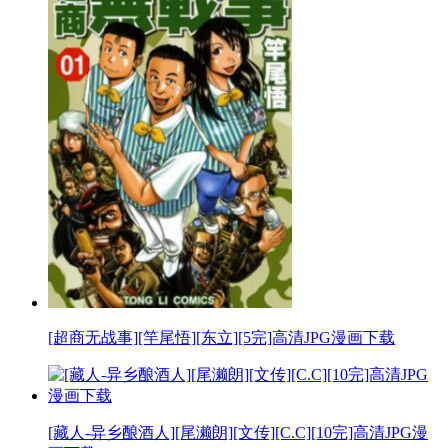
[超商无战事][竿尾悟][东立][5完]高清JPG漫画下载
[藏人-异乡酿酒人][尾濑朗][文传][C.C][10完]高清JPG漫