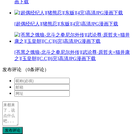
画下载
[超偶经纪人][猪熊忍][东贩][4完]高清JPG漫画下载
[苍黑之饿狼-北斗之拳尼尔外传][武论尊·原哲夫×猫井康
之][玉皇朝][C.C][6完]高清JPG漫画下载
发布评论
（
0
条评论）
发布评论