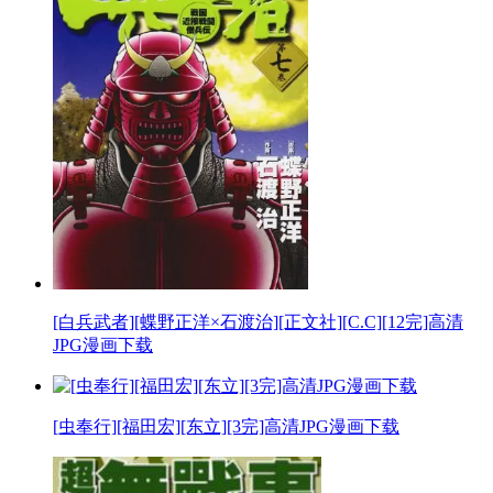
[白兵武者][蝶野正洋×石渡治][正文社][C.C][12完]高清
JPG漫画下载
[虫奉行][福田宏][东立][3完]高清JPG漫画下载