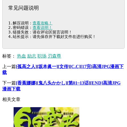
常见问题说明
1.解压说明：
查看攻略！
2.密码错误：
查看说明！
3.链接失效：请在评论区留言说明！

4.站长提示：请先保存并下载好文件在进行购买！
标签：
热血
励志
职场
刃森尊
上一篇
[孤高之人][坂本眞一][文传][C.C][17完]高清JPG漫画下
载
下一篇
[香蕉娜娜][鬼八头かかし][第01~13话][END]高清JPG
漫画下载
相关文章