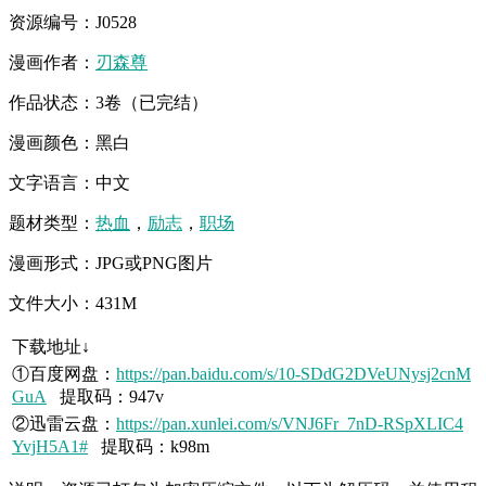
资源编号：J0528
漫画作者：
刃森尊
作品状态：3卷（已完结）
漫画颜色：黑白
文字语言：中文
题材类型：
热血
，
励志
，
职场
漫画形式：JPG或PNG图片
文件大小：431M
下载地址↓
①百度网盘：
https://pan.baidu.com/s/10-SDdG2DVeUNysj2cnM
GuA
提取码：947v
②迅雷云盘：
https://pan.xunlei.com/s/VNJ6Fr_7nD-RSpXLIC4
YvjH5A1#
提取码：k98m