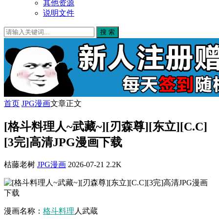
其他资源
说明文件
搜 索
首页
JPG漫画
文章正文
[格斗料理人~武藏~][刃森尊][东立][C.C]
[3完]高清JPG漫画下载
枯藤老树
JPG漫画
2026-07-21
2.2K
漫画名称：
格斗
料理
人武蔵