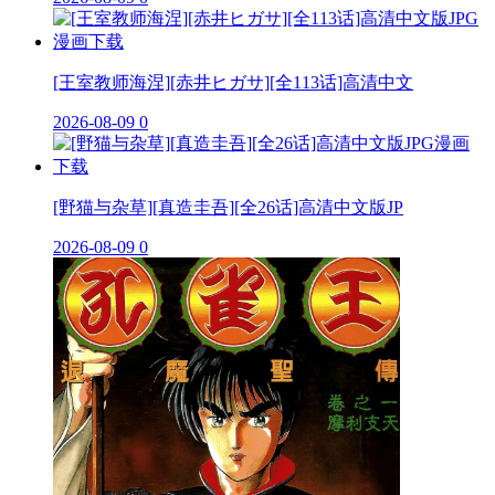
[王室教师海涅][赤井ヒガサ][全113话]高清中文
2026-08-09
0
[野猫与杂草][真造圭吾][全26话]高清中文版JP
2026-08-09
0