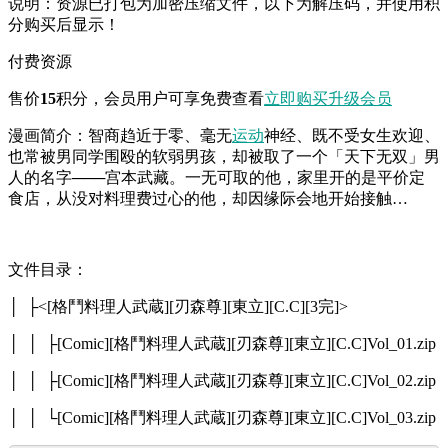
说明：资源已打包为加密压缩文件，以下为解压码，并使用积
分购买后显示！
付费资源
售价
15
积分
，会员用户可享免费查看
立即购买
升级会员
漫画简介：智商趋近于零、毫无
运动
神经、既不受女生欢迎、
也常被男同学围殴的软弱男孩，却被取了一个「天下无双」男
人的名字───宫本武藏。一无可取的他，家里开的是平价定
食店，从没对料理费过心的他，却因缘际会地开始接触…
文件目录：
│ ├<[格鬥料理人武蔵][刃森尊][東立][C.C][3完]>
│ │ ├[Comic][格鬥料理人武蔵][刃森尊][東立][C.C]Vol_01.zip
│ │ ├[Comic][格鬥料理人武蔵][刃森尊][東立][C.C]Vol_02.zip
│ │ └[Comic][格鬥料理人武蔵][刃森尊][東立][C.C]Vol_03.zip