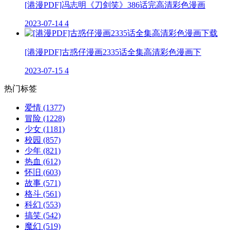
[港漫PDF]冯志明《刀剑笑》386话完高清彩色漫画
2023-07-14
4
[港漫PDF]古惑仔漫画2335话全集高清彩色漫画下
2023-07-15
4
热门标签
爱情
(1377)
冒险
(1228)
少女
(1181)
校园
(857)
少年
(821)
热血
(612)
怀旧
(603)
故事
(571)
格斗
(561)
科幻
(553)
搞笑
(542)
魔幻
(519)