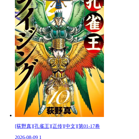
[荻野真][孔雀王][正传][中文][第01-17卷
2026-08-09
1