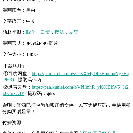
漫画颜色：黑白
文字语言：中文
题材类型：
耽美
，
爱情
，
魔法
，
悬疑
漫画形式：JPG或PNG图片
文件大小：1.85G
下载地址↓
①百度网盘：
https://pan.baidu.com/s/1rXXMyDbzEbumuNg7Bq
Pb9Q
提取码: zi2p
②迅雷云盘：
https://pan.xunlei.com/s/VNImhR_yK0JBkW5_8r2
s0GnxA1#
提取码：gdss
说明：资源已打包为加密压缩文件，以下为解压码，并使用积
分购买后显示！
付费资源