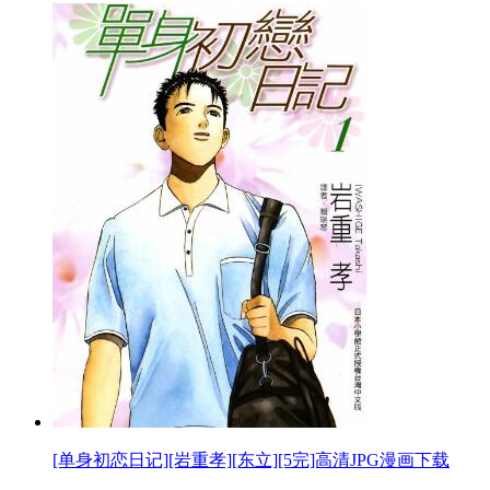
[单身初恋日记][岩重孝][东立][5完]高清JPG漫画下载