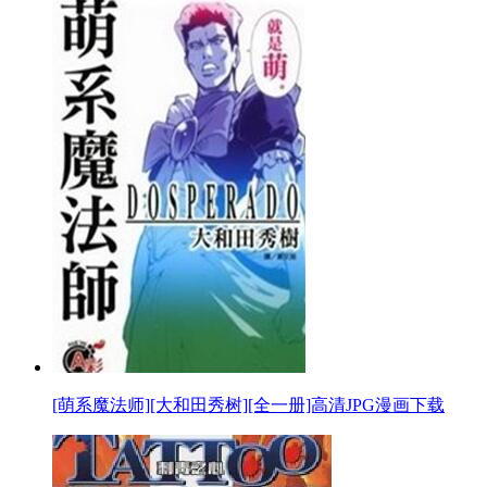
[萌系魔法师][大和田秀树][全一册]高清JPG漫画下载