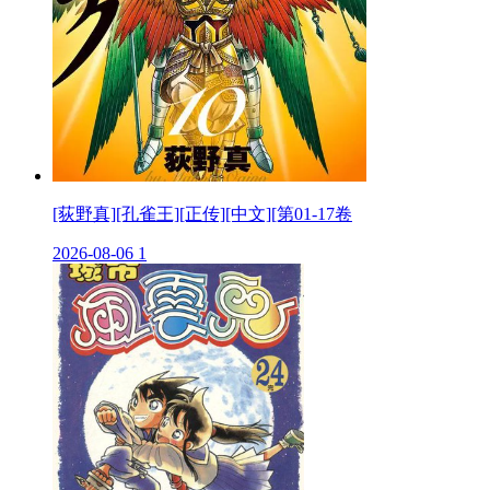
[荻野真][孔雀王][正传][中文][第01-17卷
2026-08-06
1