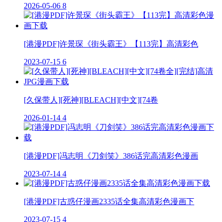
2026-05-06
8
[港漫PDF]许景琛《街头霸王》【113完】高清彩色
2023-07-15
6
[久保带人][死神][BLEACH][中文][74卷
2026-01-14
4
[港漫PDF]冯志明《刀剑笑》386话完高清彩色漫画
2023-07-14
4
[港漫PDF]古惑仔漫画2335话全集高清彩色漫画下
2023-07-15
4