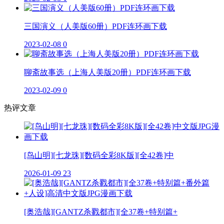
三国演义（人美版60册）PDF连环画下载
2023-02-08
0
聊斋故事选（上海人美版20册）PDF连环画下载
2023-02-09
0
热评文章
[鸟山明][七龙珠][数码全彩8K版][全42卷]中
2026-01-09
23
[奥浩哉][GANTZ杀戮都市][全37卷+特别篇+